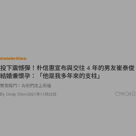
Celebrities
投下震憾彈！朴信惠宣布與交往 4 年的男友崔泰俊
結婚兼懷孕：「他是我多年來的支柱」
雙喜臨門！為他們送上祝福
By
Cindy Chim
/
2021年11月23日
70
0