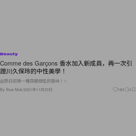
Beauty
Comme des Garçons 香水加入新成員，再一次引
證川久保玲的中性美學！
趁節日前換一種突顯個性的香味！✨
By
Bow Mok
/
2021年11月23日
184
0