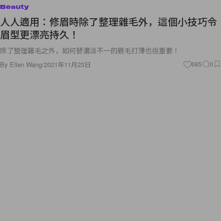
Beauty
人人適用：修眉時除了整理雜毛外，這個小技巧令
眉型更漂亮持久！
除了整理雜毛之外，如何替濃淡不一的眉毛打薄也很重要！
By
Ellen Wang
/
2021年11月23日
685
0