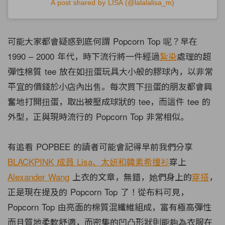
A post shared by LISA (@lalalalisa_m)
可能大家都會疑惑到底何謂 Popcorn Top 呢？早在
1990 – 2000 年代，時下流行將一件經過
紮染
處理的超
彈性棉質 tee 放在如扭蛋玩具大小般的膠球內，以非常
平宜的價錢於小店內出售。每次買下扭蛋的朋友都會興
奮地打開扭蛋，取出被壓成球狀的 tee，而這件 tee 的
外型，正與現時流行的 Popcorn Top 非常相似。
有追看 POPBEE 的讀者可能會記得早前我們分享
BLACKPINK 成員 Lisa、太妍和韓素希撞衫
穿上
Alexander Wang
上衣的文章，無錯，她們身上的
穿搭
，
正是現在提及的 Popcorn Top 了！從布料可見，
Popcorn Top 由亮面的棉質混纖維組成，富有極高彈性
而且質地柔軟舒適，而密集的凹凸形狀則能夠為衣服在