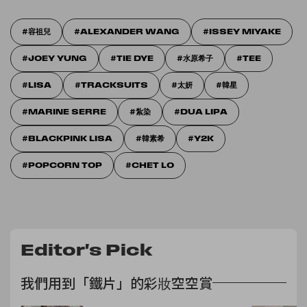
容祖兒
ALEXANDER WANG
ISSEY MIYAKE
JOEY YUNG
TIE DYE
水原希子
TEE
LISA
TRACKSUITS
太妍
韓星
MARINE SERRE
紮染
DUA LIPA
BLACKPINK LISA
韓素希
Y2K
POPCORN TOP
CHET LO
Editor's Pick
我們用到「鐵片」的彩妝空空賞