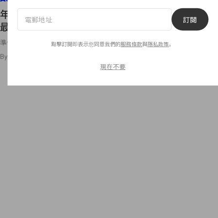
年末要送禮物給自己！Tiffany & Co. 的配飾絕對是
訂閱
最佳選擇
準備好銀彈了嗎？
點擊訂閱即表示您同意我們的
服務條款
與
隱私政策
。
By
Audrey Tsang
/
2021年11月23日
29
0
現在不要