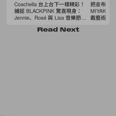
Coachella 台上台下一樣精彩！
把畫布翻轉
捕捉 BLACKPINK 驚喜現身：
MIYAKE
Jennie、Rosé 與 Lisa 音樂節穿
戴藝術！
搭細節全公開
Read
Next