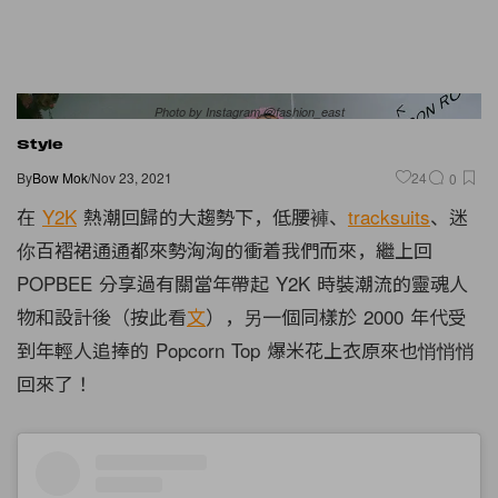
Photo by Instagram @fashion_east
Style
By
Bow Mok
/
Nov 23, 2021
24
0
在
Y2K
熱潮回歸的大趨勢下，低腰褲、
tracksuits
、迷
你百褶裙通通都來勢洶洶的衝着我們而來，繼上回
POPBEE 分享過有關當年帶起 Y2K 時裝潮流的靈魂人
物和設計後（按此看
文
），另一個同樣於 2000 年代受
到年輕人追捧的 Popcorn Top 爆米花上衣原來也悄悄悄
回來了！