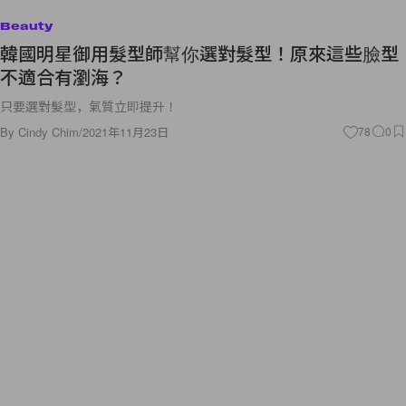
Beauty
韓國明星御用髮型師幫你選對髮型！原來這些臉型
不適合有瀏海？
只要選對髮型，氣質立即提升！
By
Cindy Chim
/
2021年11月23日
78
0