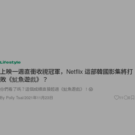
Lifestyle
上映一週直衝收視冠軍，Netflix 這部韓國影集將打
敗《魷魚遊戲》？
你們看了嗎？這個成績直接超過《魷魚遊戲》！😱
By
Polly Tsai
/
2021年11月23日
11
0