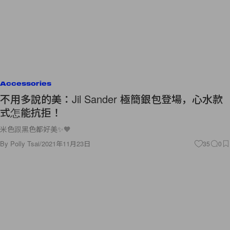
Accessories
不用多說的美：Jil Sander 極簡銀包登場，心水款
式怎能抗拒！
米色跟黑色都好美✨🧡
By
Polly Tsai
/
2021年11月23日
35
0