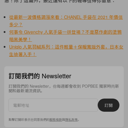
惠！除了這篇外，最近還有以下的報導值得你留意：
從最新一波價格調漲來看：CHANEL 手袋在 2021 年價值
多少？
何事令 Givenchy 人氣手袋一拼登場？不是惡作劇的塗鴉
暗黑美學！
Uniqlo 人氣羽絨系列：這件輕量＋保暖寬版外套，日本女
生搶著入手！
訂閱我們的 Newsletter
訂閱我們的 Newsletter，你每週都會收到 POPBEE 獨家時尚新
聞和最新潮流資訊。
訂閱
點擊訂閱即表示您同意我們的
服務條款
與
隱私政策
。