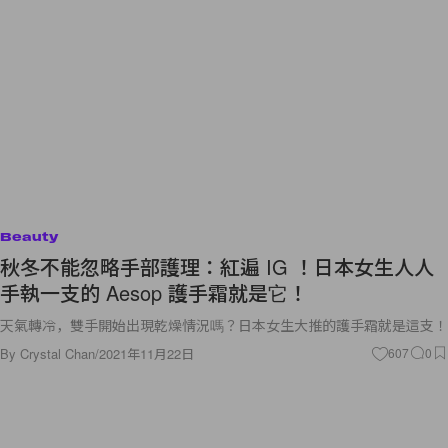
Beauty
秋冬不能忽略手部護理：紅遍 IG ！日本女生人人
手執一支的 Aesop 護手霜就是它！
天氣轉冷，雙手開始出現乾燥情況嗎？日本女生大推的護手霜就是這支！
By
Crystal Chan
/
2021年11月22日
607
0