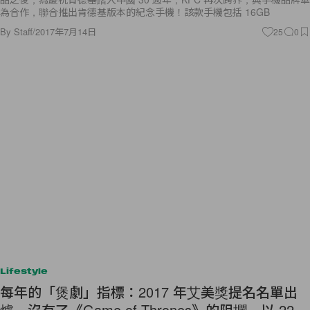
為合作，聯合推出肯德基版本的紀念手機！該款手機包括 16GB
By
Staff
/
2017年7月14日
25
0
Lifestyle
每年的「煲劇」指標：2017 年艾美獎提名名單出
爐，沒有了《Game of Thrones》的阻攔，以 22