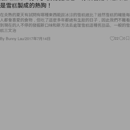
是雪糕製成的熱狗！
在炎熱的夏天有試問有哪種東西能跟冰涼的雪糕媲比？雖然雪糕的確是每
人都會喜愛的食物，但吃了這麼多年都總有生厭的日子，因此我們不難看
到現在的人不停的發掘新口味和新方法去處理雪糕這種舊甜品。一般的雪
糕三文治
By
Bunny Lau
/
2017年7月14日
22
0