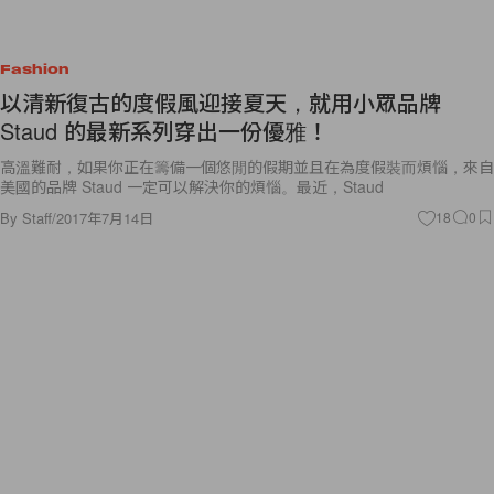
Fashion
以清新復古的度假風迎接夏天，就用小眾品牌
Staud 的最新系列穿出一份優雅！
高溫難耐，如果你正在籌備一個悠閒的假期並且在為度假裝而煩惱，來自
美國的品牌 Staud 一定可以解決你的煩惱。最近，Staud
By
Staff
/
2017年7月14日
18
0