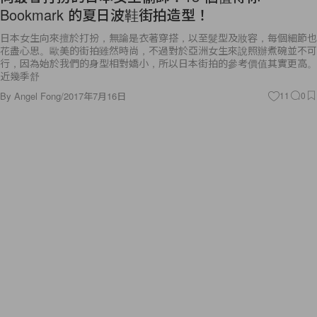
Bookmark 的夏日波鞋街拍造型！
日本女生向來擅於打扮，無論是衣著穿搭，以至髮型及妝容，每個細節也
花盡心思。歐美的街拍雖然時尚，不過對於亞洲女生來說照辦煮碗並不可
行，因為始於我們的身型相對嬌小，所以日本街拍的參考價值其實更高。
近幾季舒
By
Angel Fong
/
2017年7月16日
11
0