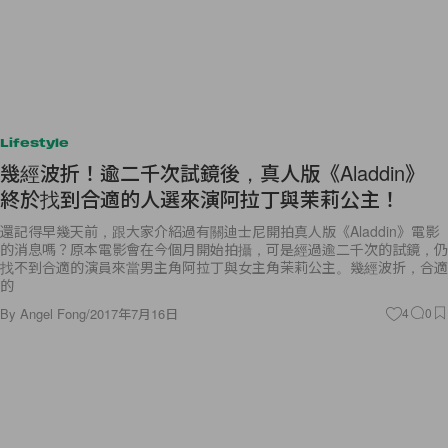
Lifestyle
幾經波折！逾二千次試鏡後，真人版《Aladdin》
終於找到合適的人選來演阿拉丁與茉莉公主！
還記得早幾天前，跟大家介紹過有關迪士尼開拍真人版《Aladdin》電影
的消息嗎？原本電影會在今個月開始拍攝，可是經過逾二千次的試鏡，仍
找不到合適的演員來當男主角阿拉丁與女主角茉莉公主。幾經波折，合適
的
By
Angel Fong
/
2017年7月16日
4
0