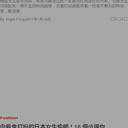
韓國女生是街頭風，那麼法國女生就一定是知性與隨性的代表。法國女生
彷彿就有一種天生的時尚觸覺，衣著打扮總是帶著一份毫不費力的時尚
感，散發著
By
Angel Fong
/
2017年7月16日
3
0
Fashion
向最會打扮的日本女生偷師！18 個值得你