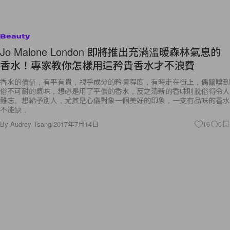
Beauty
Jo Malone London 即將推出充滿溫暖森林氣息的
香水！專家教你怎樣用這矜貴香水才不浪費
香水的價值，有平有貴，視乎成分的矜貴程度，有時走在街上，偶爾嗅到
俗不可耐的氣味，想必是用了平價的香水，反之清新的香味則脫俗得令人
難忘。想給予別人，尤其是心儀對象一個美好的印象，一支有品味的香水
不能缺，
By
Audrey Tsang
/
2017年7月14日
16
0