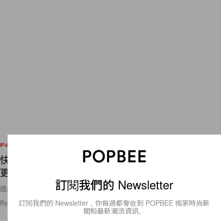
Fashion
快把你的戰衣準備好！IMG 宣佈推出體驗服務，讓
更多人親身參與 New York Fashion Week！
訂閱我們的 Newsletter
提起 Fashion Week，你或許還停留在《The Devel Wears
訂閱我們的 Newsletter，你每週都會收到 POPBEE 獨家時尚新
By
Crystal Chan
/
2017年7月15日
8
0
聞和最新潮流資訊。