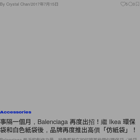
By
Crystal Chan
/
2017年7月15日
5
0
Accessories
事隔一個月，Balenciaga 再度出招！繼 Ikea 環保
袋和白色紙袋後，品牌再度推出高價「仿紙袋」！
Balenciaga 最近的創作力量，好像都放在如何把那些類似環保袋／紙袋