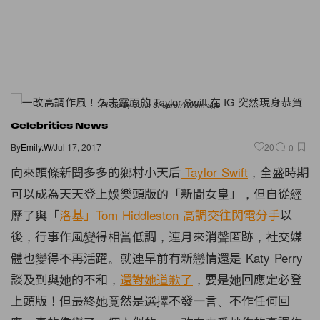
Photo by John Shearer/WireImage
Celebrities News
By
Emily.W
/
Jul 17, 2017
20
0
向來頭條新聞多多的鄉村小天后
Taylor Swift
，全盛時期
可以成為天天登上娛樂頭版的「新聞女皇」，但自從經
歷了與「
洛基」Tom Hiddleston 高調交往閃電分手
以
後，行事作風變得相當低調，連月來消聲匿跡，社交媒
體也變得不再活躍。就連早前有新戀情還是 Katy Perry
談及到與她的不和，
還對她道歉了
，要是她回應定必登
上頭版！但最終她竟然是選擇不發一言、不作任何回