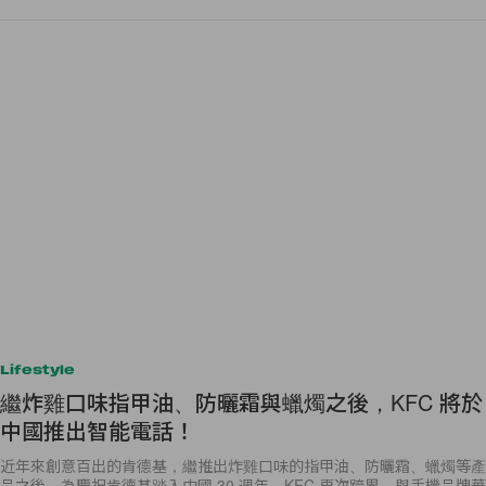
Lifestyle
繼炸雞口味指甲油、防曬霜與蠟燭之後，KFC 將於
中國推出智能電話！
近年來創意百出的肯德基，繼推出炸雞口味的指甲油、防曬霜、蠟燭等產
品之後，為慶祝肯德基踏入中國 30 週年，KFC 再次跨界，與手機品牌華