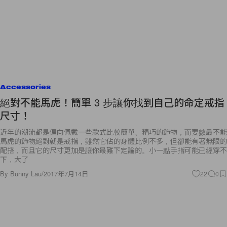
Accessories
絕對不能馬虎！簡單 3 步讓你找到自己的命定戒指
尺寸！
近年的潮流都是偏向佩戴一些款式比較簡單、精巧的飾物，而要數最不能
馬虎的飾物絕對就是戒指，雖然它佔的身體比例不多，但卻能有著無限的
配搭，而且它的尺寸更加是讓你最難下定論的。小一點手指可能已經穿不
下，大了
By
Bunny Lau
/
2017年7月14日
22
0