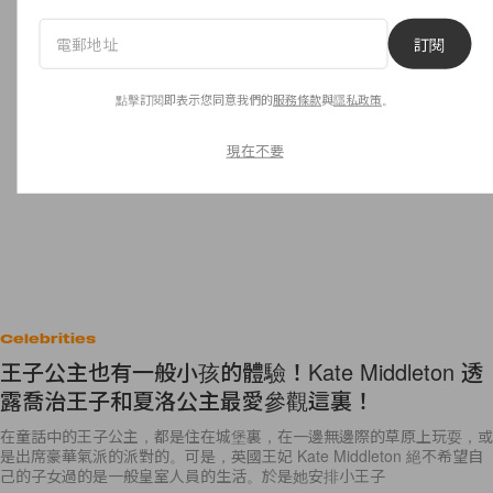
訂閱
點擊訂閱即表示您同意我們的
服務條款
與
隱私政策
。
現在不要
Celebrities
王子公主也有一般小孩的體驗！Kate Middleton 透
露喬治王子和夏洛公主最愛參觀這裏！
在童話中的王子公主，都是住在城堡裏，在一邊無邊際的草原上玩耍，或
是出席豪華氣派的派對的。可是，英國王妃 Kate Middleton 絕不希望自
己的子女過的是一般皇室人員的生活。於是她安排小王子