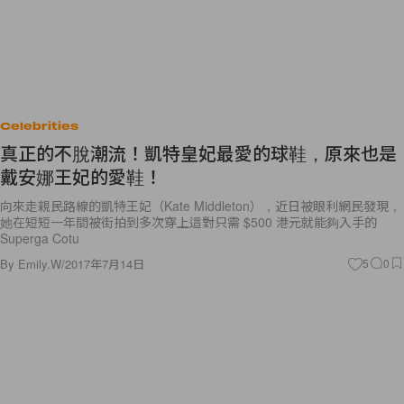
Celebrities
真正的不脫潮流！凱特皇妃最愛的球鞋，原來也是
戴安娜王妃的愛鞋！
向來走親民路線的凱特王妃（Kate Middleton），近日被眼利網民發現，
她在短短一年間被街拍到多次穿上這對只需 $500 港元就能夠入手的
Superga Cotu
By
Emily.W
/
2017年7月14日
5
0