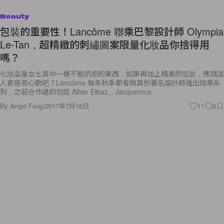
Beauty
包裝的重要性！Lancôme 聯乘巴黎設計師 Olympia
Le-Tan，超精緻的刺繡圖案限量化妝品你捨得用
嗎？
化妝品是女士其中一樣不能抗拒的東西，如果再加上精美的包裝，應該讓
人更容易心動吧？Lancôme 每年秋季都會與其他著名設計師推出聯乘系
列，之前合作過的包括 Alber Elbaz、Jacquemus
By
Angel Fong
/
2017年7月16日
11
0