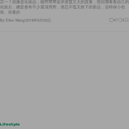
之一？就像是化妝品，雖然常常追求便宜又大的質量，但回頭看看自己的
化妝台，總是會有不少還沒用完，便忍不住又敗下的新品，這時候小包
裝、容量的
By
Ellen Wang
/
2018年9月30日
47
0
Lifestyle