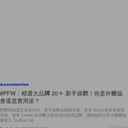
Accessories
#PFW：精選大品牌 20＋ 新手袋款！你是外貌協
會還是實用派？
巴黎時裝週正在進行中，新手袋款也陸續登場，先有 Gucci 的米奇老鼠
手袋、後有 Loewe 的流蘇大袋也成功製造話題，讓粉絲們大呼大飽眼福
要收入 To-Buy-List