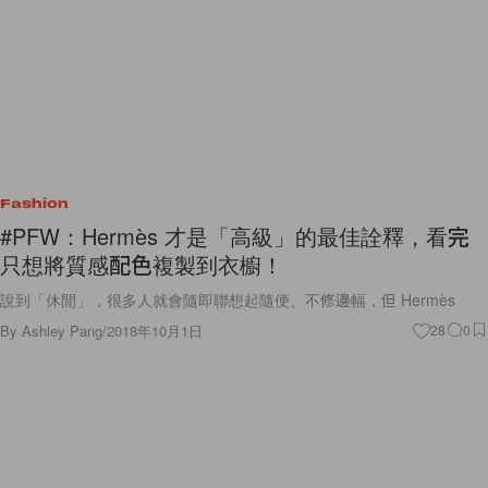
Fashion
#PFW：Hermès 才是「高級」的最佳詮釋，看完
只想將質感配色複製到衣櫥！
說到「休閒」，很多人就會隨即聯想起隨便、不修邊幅，但 Hermès
By
Ashley Pang
/
2018年10月1日
28
0