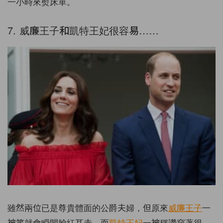
一小時來熨床單。
7. 威廉王子和凱特王妃很容易……
雖然兩位已是尊貴體面的公爵夫婦，但原來
威廉王子
一
被笑就會瞬間臉紅耳赤，而
凱特王妃
一被稱讚穿著很