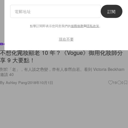
訂閱
點擊訂閱即表示您同意我們的
服務條款
與
隱私政策
。
現在不要
Beauty
不想化完妝顯老 10 年？《Vogue》御用化妝師分
享 9 大要點！
對於「老」，有人談之色變，亦有人泰然自若。看到 Victoria Beckham
邀請 40
By
Ashley Pang
/
2018年10月1日
19
0