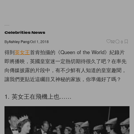
Celebrities News
By
Ashley Pang
/
Oct 1, 2018
32
0
得到
英女王
首肯拍攝的《Queen of the World》紀錄片
即將播映，英國皇室迷一定熱切期待很久了吧？在率先
向傳媒披露的片段中，有不少鮮有人知道的皇室趣聞，
讓我們更貼近這矚目又神秘的家族，你準備好了嗎？
1. 英女王在飛機上也……