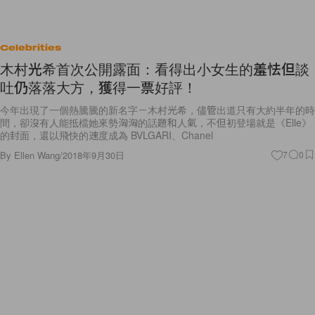
Celebrities
木村光希首次公開露面：看得出小女生的羞怯但談
吐仍落落大方，獲得一票好評！
今年出現了一個熱騰騰的新名字－木村光希，儘管出道只有大約半年的時
間，卻沒有人能抵檔她來勢洶洶的話題和人氣，不但初登場就是《Elle》
的封面，還以飛快的速度成為 BVLGARI、Chanel
By
Ellen Wang
/
2018年9月30日
7
0