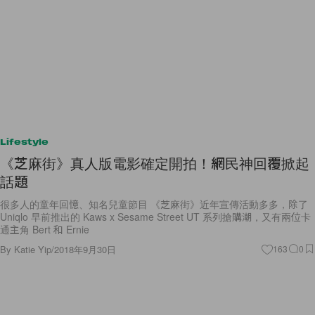
Lifestyle
《芝麻街》真人版電影確定開拍！網民神回覆掀起
話題
很多人的童年回憶、知名兒童節目 《芝麻街》近年宣傳活動多多，除了
Uniqlo 早前推出的 Kaws x Sesame Street UT 系列搶購潮，又有兩位卡
通主角 Bert 和 Ernie
By
Katie Yip
/
2018年9月30日
163
0