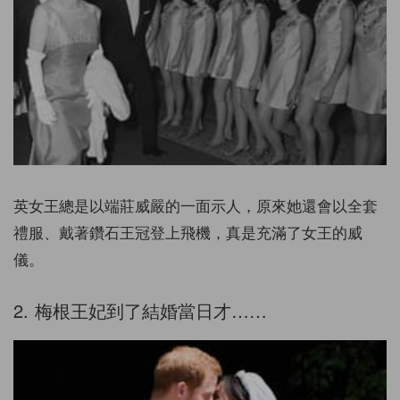
英女王總是以端莊威嚴的一面示人，原來她還會以全套
禮服、戴著鑽石王冠登上飛機，真是充滿了女王的威
儀。
2. 梅根王妃到了結婚當日才……