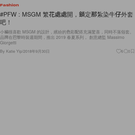
Fashion
#PFW : MSGM 繁花處處開，鎖定那紮染牛仔外套
吧！
小編很喜歡 MSGM 的設計，繽紛的色彩配搭充滿驚喜，同時不落俗套。
品牌在巴黎時裝週期間，推出 2019 春夏系列， 創意總監 Massimo
Giorgetti
By
Katie Yip
/
2018年9月30日
6
0