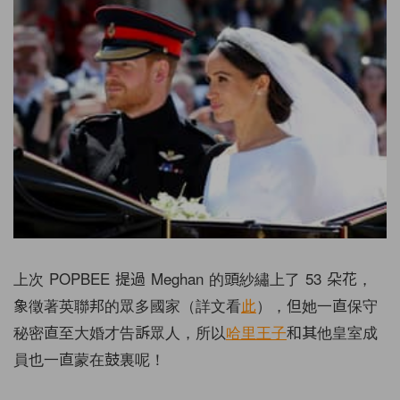
上次 POPBEE 提過 Meghan 的頭紗繡上了 53 朵花，
象徵著英聯邦的眾多國家（詳文看
此
），但她一直保守
秘密直至大婚才告訴眾人，所以
哈里王子
和其他皇室成
員也一直蒙在鼓裏呢！