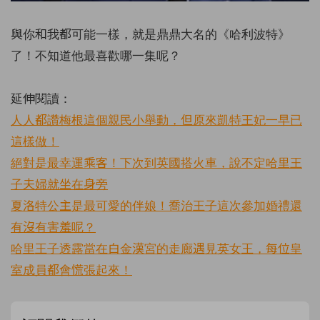
與你和我都可能一樣，就是鼎鼎大名的《哈利波特》
了！不知道他最喜歡哪一集呢？
延伸閱讀：
人人都讚梅根這個親民小舉動，但原來凱特王妃一早已
這樣做！
絕對是最幸運乘客！下次到英國搭火車，說不定哈里王
子夫婦就坐在身旁
夏洛特公主是最可愛的伴娘！喬治王子這次參加婚禮還
有沒有害羞呢？
哈里王子透露當在白金漢宮的走廊遇見英女王，每位皇
室成員都會慌張起來！