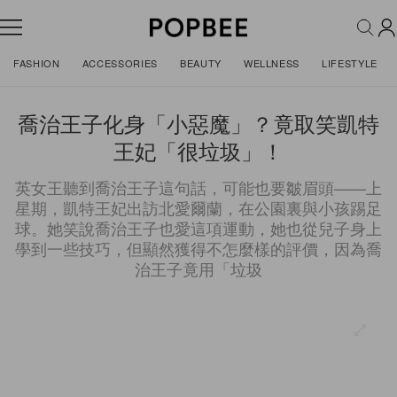
FASHION
ACCESSORIES
BEAUTY
WELLNESS
LIFESTYLE
喬治王子化身「小惡魔」？竟取笑凱特
王妃「很垃圾」！
英女王聽到喬治王子這句話，可能也要皺眉頭——上
星期，凱特王妃出訪北愛爾蘭，在公園裏與小孩踢足
球。她笑說喬治王子也愛這項運動，她也從兒子身上
學到一些技巧，但顯然獲得不怎麼樣的評價，因為喬
治王子竟用「垃圾