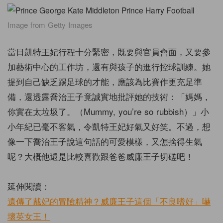
Image from Getty Images
當日凱特王妃行程十分緊密，既要與官員會面，又要參
加藝術中心的工作坊，還有與孩子的進行控球訓練。她
提到自己缺乏踢足球的才能，應該為比賽作更充足準
備，還透露喬治王子竟誠實地批評她的技術：「媽媽，
你實在太垃圾了。（Mummy, you’re so rubbish）」小
小年紀已毫不客氣，令凱特王妃好氣又好笑。不過，想
像一下喬治王子說這句話的可愛模樣，又怎捨得生氣
呢？大概他還是比較喜歡跟爸爸威廉王子切磋吧！
延伸閱讀：
遺傳了戴妃的冒險精神？威廉王子這個「不良嗜好」嚇
壞英女王！