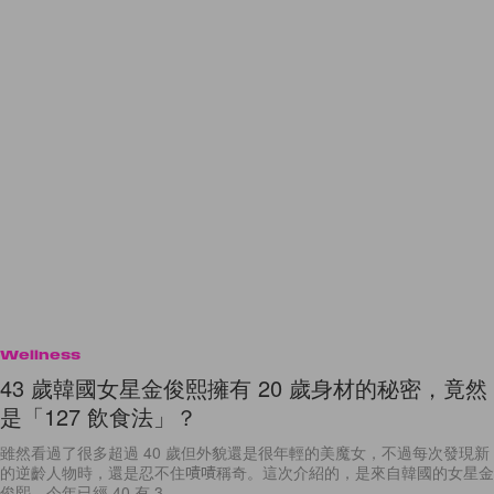
Wellness
43 歲韓國女星金俊熙擁有 20 歲身材的秘密，竟然
是「127 飲食法」？
雖然看過了很多超過 40 歲但外貌還是很年輕的美魔女，不過每次發現新
的逆齡人物時，還是忍不住嘖嘖稱奇。這次介紹的，是來自韓國的女星金
俊熙，今年已經 40 有 3