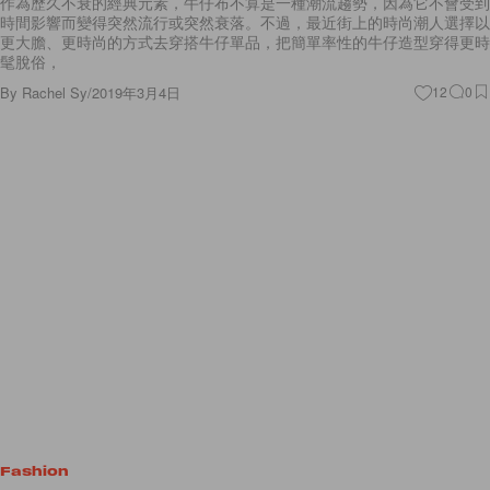
作為歷久不衰的經典元素，牛仔布不算是一種潮流趨勢，因為它不會受到
時間影響而變得突然流行或突然衰落。不過，最近街上的時尚潮人選擇以
更大膽、更時尚的方式去穿搭牛仔單品，把簡單率性的牛仔造型穿得更時
髦脫俗，
By
Rachel Sy
/
2019年3月4日
12
0
Fashion