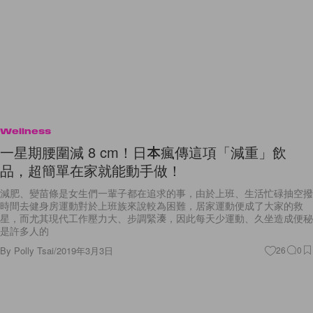
Wellness
一星期腰圍減 8 cm！日本瘋傳這項「減重」飲
品，超簡單在家就能動手做！
減肥、變苗條是女生們一輩子都在追求的事，由於上班、生活忙碌抽空撥
時間去健身房運動對於上班族來說較為困難，居家運動便成了大家的救
星，而尤其現代工作壓力大、步調緊湊，因此每天少運動、久坐造成便秘
是許多人的
By
Polly Tsai
/
2019年3月3日
26
0