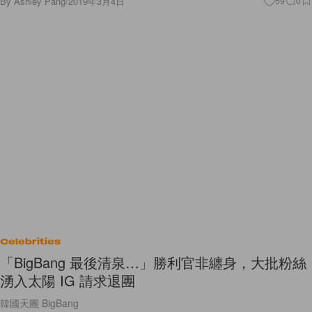
By
Ashley Pang
/
2019年3月4日
59
0
Celebrities
「BigBang 最後清泉…」勝利官非纏身，大批粉絲
湧入太陽 IG 請求退團
韓國天團 BigBang