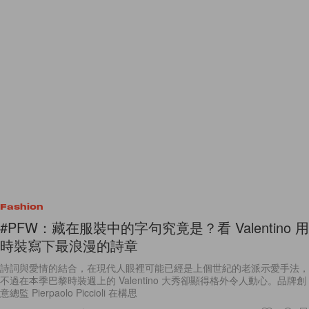
Fashion
#PFW：藏在服裝中的字句究竟是？看 Valentino 用
時裝寫下最浪漫的詩章
詩詞與愛情的結合，在現代人眼裡可能已經是上個世紀的老派示愛手法，
不過在本季巴黎時裝週上的 Valentino 大秀卻顯得格外令人動心。品牌創
意總監 Pierpaolo Piccioli 在構思