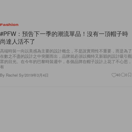
Fashion
#PFW：預告下一季的潮流單品！沒有一頂帽子時
尚達人活不了
高端時裝一向以美感為主要的設計概念，不是說實用性不重要，而是為了
在數之不盡的設計之中突圍而出，品牌就必須以獨特又新穎的設計吸引觀
眾的目光。在今年的巴黎時裝週中，各個品牌在帽子設計上花了不心思，
有
By
Rachel Sy
/
2019年3月4日
40
0