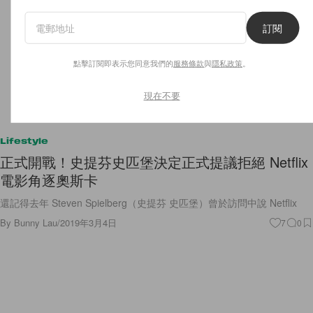
訂閱
點擊訂閱即表示您同意我們的
服務條款
與
隱私政策
。
現在不要
Lifestyle
正式開戰！史提芬史匹堡決定正式提議拒絕 Netflix
電影角逐奧斯卡
還記得去年 Steven Spielberg（史提芬 史匹堡）曾於訪問中說 Netflix
By
Bunny Lau
/
2019年3月4日
7
0