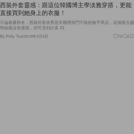
西裝外套靈感：跟這位韓國博主學淡雅穿搭，更能
直接買到她身上的衣服！
不論春夏秋冬，西裝外套依舊是衣櫃裡熱門不敗的搶手單品，這個復古趨
勢絲毫沒有退燒，仍可見到許多 IG
By
Polly Tsai
/
2019年3月3日
16
0