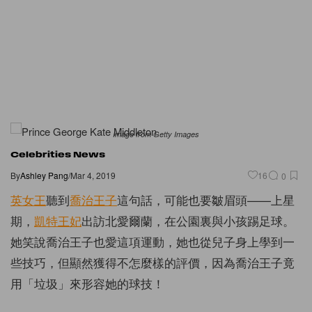
Image from Getty Images
Celebrities News
By
Ashley Pang
/
Mar 4, 2019
16
0
英女王
聽到
喬治王子
這句話，可能也要皺眉頭——上星
期，
凱特王妃
出訪北愛爾蘭，在公園裏與小孩踢足球。
她笑說喬治王子也愛這項運動，她也從兒子身上學到一
些技巧，但顯然獲得不怎麼樣的評價，因為喬治王子竟
用「垃圾」來形容她的球技！