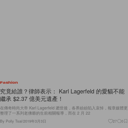
Fashion
究竟給誰？律師表示： Karl Lagerfeld 的愛貓不能
繼承 $2.37 億美元遺產！
在傳奇時尚大帝 Karl Lagerfeld 逝世後，各界紛紛陷入哀悼，報章媒體更
整理了一系列老佛爺的生前相關報導，而在 2 月 22
By
Polly Tsai
/
2019年3月3日
27
0