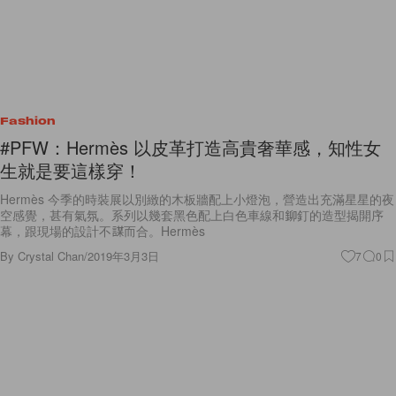
Fashion
#PFW：Hermès 以皮革打造高貴奢華感，知性女
生就是要這樣穿！
Hermès 今季的時裝展以別緻的木板牆配上小燈泡，營造出充滿星星的夜
空感覺，甚有氣氛。系列以幾套黑色配上白色車線和鉚釘的造型揭開序
幕，跟現場的設計不謀而合。Hermès
By
Crystal Chan
/
2019年3月3日
7
0