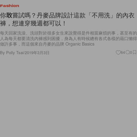
Fashion
你敢嘗試嗎？丹麥品牌設計這款「不用洗」的內衣
褲，想連穿幾週都可以！
每天回家洗澡、洗頭對於很多女生來說覺得是件相當麻煩的事，甚至有的
人為每天都要清洗內褲感到困擾，身為人有時候總有各式各樣的藉口懶得
做許多事，而這個來自丹麥的品牌 Organic Basics
By
Polly Tsai
/
2019年3月3日
64
0