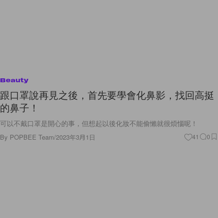
Beauty
跟口罩說再見之後，首先要學會化鼻影，找回高挺
的鼻子！
可以不戴口罩是開心的事，但想起以後化妝不能偷懶就很煩惱呢！
By
POPBEE Team
/
2023年3月1日
41
0