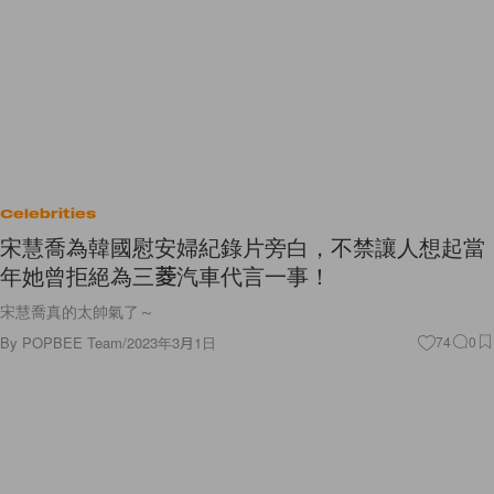
Celebrities
宋慧喬為韓國慰安婦紀錄片旁白，不禁讓人想起當
年她曾拒絕為三菱汽車代言一事！
宋慧喬真的太帥氣了～
By
POPBEE Team
/
2023年3月1日
74
0