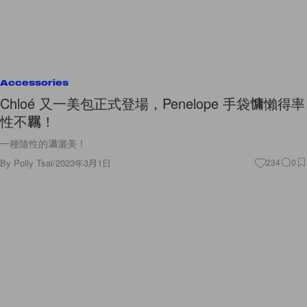
Accessories
Chloé 又一美包正式登場，Penelope 手袋慵懶得率
性不羈！
一種隨性的瀟灑美！
By
Polly Tsai
/
2023年3月1日
234
0