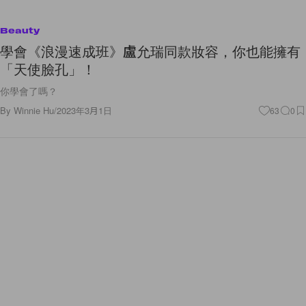
Beauty
學會《浪漫速成班》盧允瑞同款妝容，你也能擁有
「天使臉孔」！
你學會了嗎？
By
Winnie Hu
/
2023年3月1日
63
0