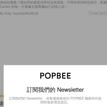
典錶款疊戴？讓你們的愛更加率性沒有框架，不用非得到特定節日，配戴
Cartier 的每一天都像在過專屬自己的情人節！
By
Polly Tsai
/
2023年3月2日
123
0
訂閱我們的 Newsletter
Celebrities
訂閱我們的 Newsletter，你每週都會收到 POPBEE 獨家時尚新
聞和最新潮流資訊。
劃花了出道 23 年零負評紀錄，金泰希被傳出逃