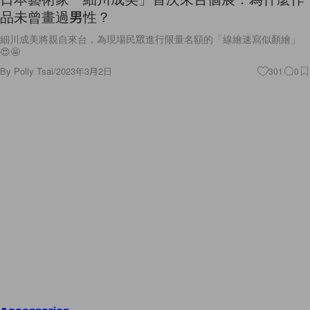
品未曾畫過男性？
細川成美將親自來台，為現場民眾進行限量名額的「線繪速寫似顏繪」
😍🤩
By
Polly Tsai
/
2023年3月2日
301
0