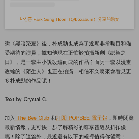
박성훈 Park Sung Hoon（@boxabum）分享的貼文
繼《黑暗榮耀》後，朴成勳也成為了近期非常矚目和備
受期待的演員，據知他現在正忙於拍攝新劇《綁架之
日》，是一套由小說改編而成的作品；而另一套以漫畫
改編的《陌生人》也正在拍攝，相信不久將來會看見更
多朴成勳的作品呢！
Text by Crystal C.
加入
The Bee Club
和
訂閱
POPBEE
電子報
，即時閱覽
最新情報，更可快一步了解精彩的尊享禮遇及折扣優
惠！除了這篇外，最近還有以下的報導值得你留意：