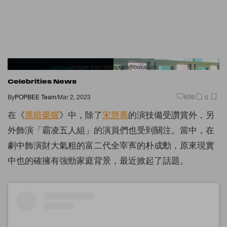
Images from Instagram@boxabum
Celebrities News
By
POPBEE Team
/
Mar 2, 2023
606
0
在《
黑暗榮耀
》中，除了
宋慧喬
的演技備受讚賞外，另
外飾演「霸凌五人組」的演員們也受到關注。當中，在
劇中飾演財大氣粗的富二代全宰寯的朴成勳，原來現實
中也的確擁有強勁家庭背景，最近掀起了話題。