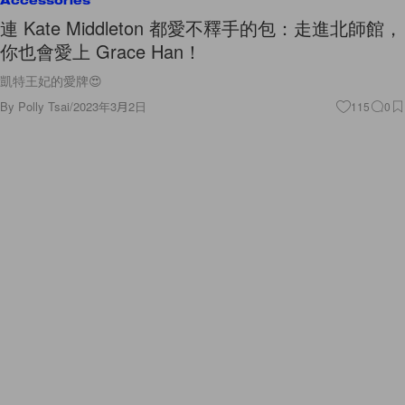
Accessories
連 Kate Middleton 都愛不釋手的包：走進北師館，
你也會愛上 Grace Han！
凱特王妃的愛牌😍
By
Polly Tsai
/
2023年3月2日
115
0