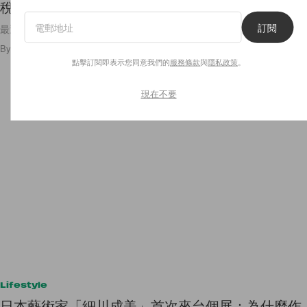
稅，公司證實正接受調查！
訂閱
最近傳出負面新聞的韓國藝人也太多了吧，心臟吃不消了！
By
POPBEE Team
/
2023年3月2日
38
0
點擊訂閱即表示您同意我們的
服務條款
與
隱私政策
。
現在不要
Lifestyle
日本藝術家「細川成美」首次來台個展：為什麼作