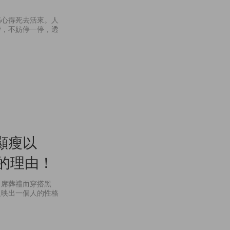
傷心得死去活來。人
時，不妨停一停，透
顯瘦以
色的理由！
出席葬禮而穿搭黑
反映出一個人的性格