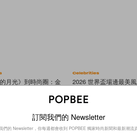
s
Celebrities
的月光》到時尚圈：金
2026 世界盃場邊最美
HARLES & KEITH 品
火辣伴侶成為賽事焦點
訂閱我們的 Newsletter
我們的 Newsletter，你每週都會收到 POPBEE 獨家時尚新聞和最新潮流
Beauty