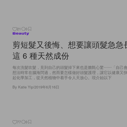
21
0
Beauty
剪短髮又後悔、想要讓頭髮急急
這 6 種天然成份
每次洗髮吹髮，見到自己的頭髮掉下來也是膽氈心驚⋯⋯「自己
想法時常在腦海閃過，然而要怎樣做好頭髮護理，讓它以健康又
起化學加工，從天然植物中着手令人天放心。現介始以下
By
Katie Yip
/
2019年6月16日
77
0