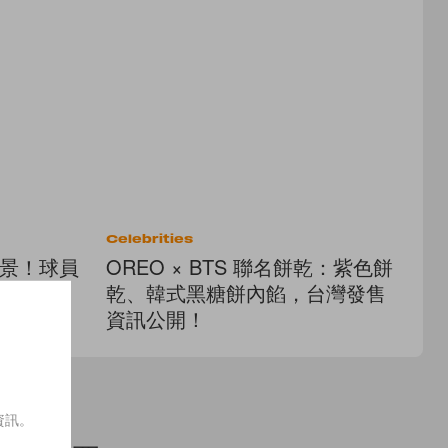
Celebrities
Cel
風景！球員
OREO × BTS 聯名餅乾：紫色餅
J
乾、韓式黑糖餅內餡，台灣發售
我
資訊公開！
擁
資訊。