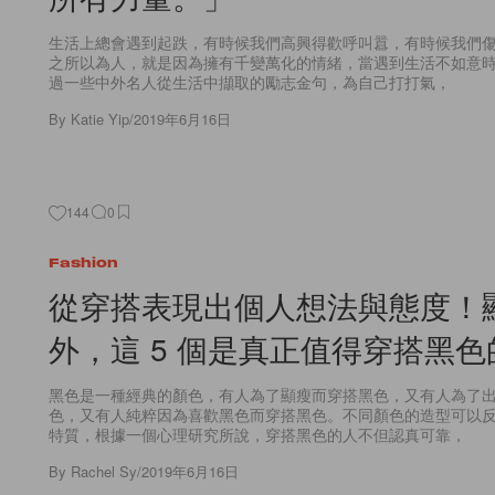
生活上總會遇到起跌，有時候我們高興得歡呼叫囂，有時候我們
之所以為人，就是因為擁有千變萬化的情緒，當遇到生活不如意
過一些中外名人從生活中擷取的勵志金句，為自己打打氣，
By
Katie Yip
/
2019年6月16日
144
0
Fashion
從穿搭表現出個人想法與態度！
外，這 5 個是真正值得穿搭黑
黑色是一種經典的顏色，有人為了顯瘦而穿搭黑色，又有人為了
色，又有人純粹因為喜歡黑色而穿搭黑色。不同顏色的造型可以
特質，根據一個心理研究所說，穿搭黑色的人不但認真可靠，
By
Rachel Sy
/
2019年6月16日