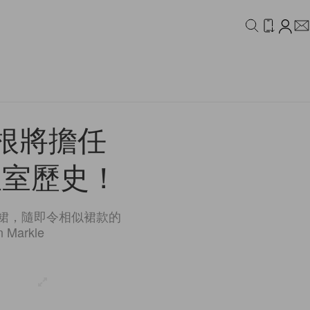
IDEO
CAMPAIGN
根將擔任
皇室歷史！
身裙，隨即令相似裙款的
arkle