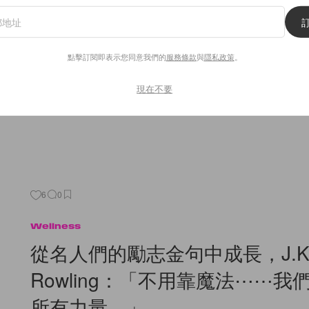
假日外出要做足防曬！選擇防曬
注意這幾項考慮
點擊訂閱即表示您同意我們的
服務條款
與
隱私政策
。
又是陽光熾熱的一天，就想出外走走呼吸新鮮空氣。作為貪美的
措施，以免受到強烈紫外光侵襲，而對肌膚造成傷害。市面上有
在購買之前，有甚麼須要考慮？ SPF
現在不要
By
Katie Yip
/
2019年6月16日
6
0
Wellness
從名人們的勵志金句中成長，J.K
Rowling：「不用靠魔法⋯⋯我
所有力量。」