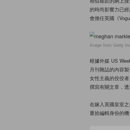
相似裙款的網上搜
的時尚影響力已
會擔任英國《Vo
Image from Getty I
根據外媒 US We
月刊雜誌的內容製
女性主義的佼佼者。
撰寫有關文章，透
在嫁入英國皇室之前
重拾編輯身份的機