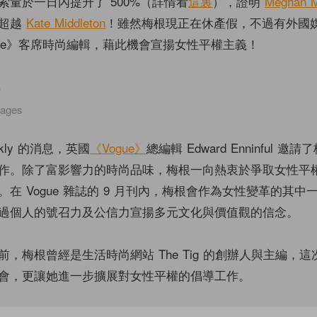
索量於一日內提升了 500%（詳情看
這裏
），證明
Meghan M
經超越
Kate Middleton
！雖然梅根現正在休產假，不過有外國
gue》客席時尚編輯，藉此機會宣揚女性平權主義！
mages
ekly 的消息，英國
《Vogue》
總編輯 Edward Enninful 邀
作。除了富影響力的時尚品味，梅根一向熱衷於爭取女性平
在 Vogue 雜誌的 9 月刊內，梅根會作為女性變革的其中
過個人的號召力及公信力宣揚多元文化與價值觀的信念。
，梅根曾經是生活時尚網站 The Tig 的創辦人與主編，
會，更讓她進一步擴展對女性平權的倡導工作。