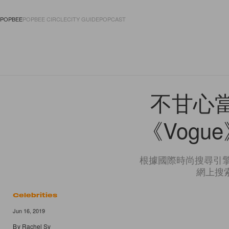
POPBEE
POPBEE CIRCLE
CITY GUIDE
POPCAST
FASHION
ACCES
不甘心
《Vog
根據國際時尚搜尋引擎
網上搜索
Celebrities
Jun 16, 2019
By
Rachel Sy