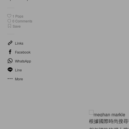
1
Pops
0
Comments
Save
Links
Facebook
WhatsApp
Line
More
根據國際時尚搜尋