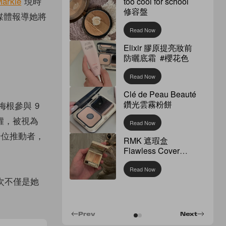
arkle
現時
too cool for school
修容盤
媒體報導她將
Read Now
Elixir 膠原提亮妝前
防曬底霜 #櫻花色
Read Now
Clé de Peau Beauté
鑽光雲霧粉餅
請了梅根參與 9
權，被視為
Read Now
一位推動者，
RMK 遮瑕盒
Flawless Cover
Concealer
Read Now
這次不僅是她
Prev
Next