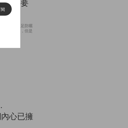
霜時，要
訂閱
女生，必須做足防曬
很多防曬產品，但是
.
們內心已擁