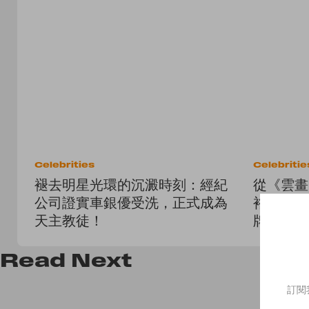
Celebrities
Celebritie
褪去明星光環的沉澱時刻：經紀
從《雲畫
公司證實車銀優受洗，正式成為
裕貞加入 C
天主教徒！
牌家族！
Read
Next
訂閱