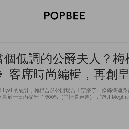
SORIES
BEAUTY
WELLNESS
LIFESTYLE
CELEBRITIES
V
當個低調的公爵夫人？梅
ue》客席時尚編輯，再創
 Lyst 的統計，梅根曾於公開場合上穿搭了一條錦緞連
量於一日內提升了 500%（詳情看這裏），證明 Meghan M