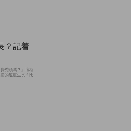
長？記着
會變禿頭嗎？」這種
快捷的速度生長？比