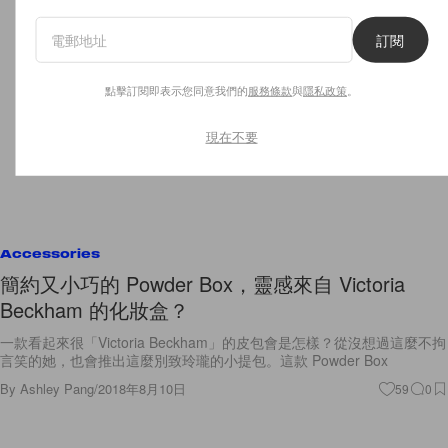
訂閱
點擊訂閱即表示您同意我們的
服務條款
與
隱私政策
。
現在不要
Accessories
簡約又小巧的 Powder Box，靈感來自 Victoria
Beckham 的化妝盒？
一款看起來很「Victoria Beckham」的皮包會是怎樣？從沒想過這麼不拘
言笑的她，也會推出這麼別致玲瓏的小提包。這款 Powder Box
By
Ashley Pang
/
2018年8月10日
59
0