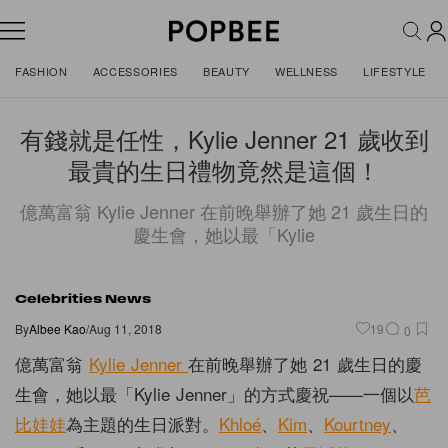
FASHION
ACCESSORIES
BEAUTY
WELLNESS
LIFESTYLE
有錢就是任性，Kylie Jenner 21 歲收到
最貴的生日禮物竟然是這個！
億萬富翁 Kylie Jenner 在前晚舉辦了她 21 歲生日的
慶生會，她以最「Kylie
Celebrities News
By
Albee Kao
/
Aug 11, 2018
19
0
億萬富翁
Kylie Jenner
在前晚舉辦了她 21 歲生日的慶
生會，她以最「Kylie Jenner」的方式慶祝——一個以
芭
比娃娃
為主題的生日派對。
Khloé
、
Kim
、
Kourtney
、