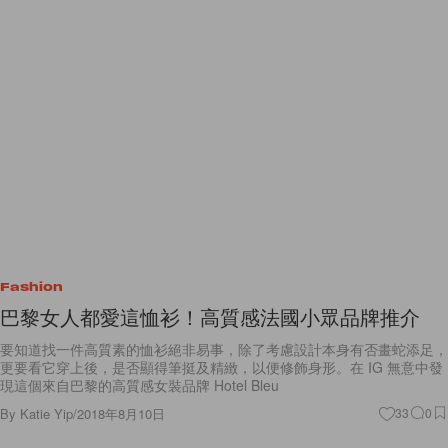
Fashion
巴黎女人都愛這恤衫！高質感法國小眾品牌推介
要知道找一件高質素的恤衫絕非易事，除了考慮設計本身有否畫蛇添足，
更要看它穿上後，是否顯得筆挺及精緻，以便修飾身形。在 IG 無意中發
現這個來自巴黎的高質感女裝品牌 Hotel Bleu
By
Katie Yip
/
2018年8月10日
33
0