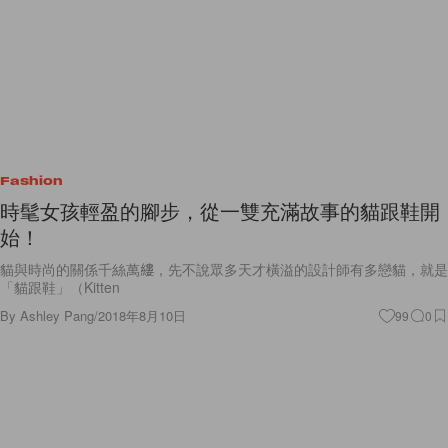
Fashion
時髦女孩輕盈的腳步，從一雙充滿故事的貓跟鞋開
始！
貓與時尚的關係千絲萬縷，先不說眾多天才橫溢的設計師有多戀貓，就是
「貓跟鞋」（Kitten
By
Ashley Pang
/
2018年8月10日
99
0