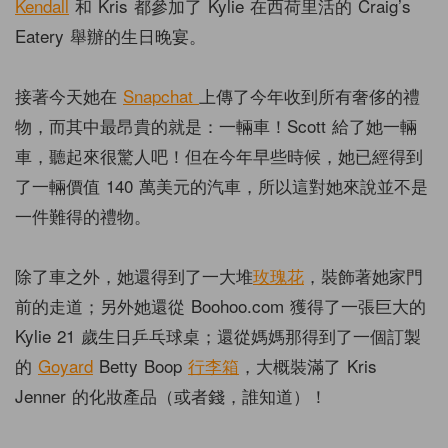
Kendall
和 Kris 都參加了 Kylie 在西荷里活的 Craig’s
Eatery 舉辦的生日晚宴。
接著今天她在
Snapchat
上傳了今年收到所有奢侈的禮
物，而其中最昂貴的就是：一輛車！Scott 給了她一輛
車，聽起來很驚人吧！但在今年早些時候，她已經得到
了一輛價值 140 萬美元的汽車，所以這對她來說並不是
一件難得的禮物。
除了車之外，她還得到了一大堆
玫瑰花
，裝飾著她家門
前的走道；另外她還從 Boohoo.com 獲得了一張巨大的
Kylie 21 歲生日乒乓球桌；還從媽媽那得到了一個訂製
的
Goyard
Betty Boop
行李箱
，大概裝滿了 Kris
Jenner 的化妝產品（或者錢，誰知道）！