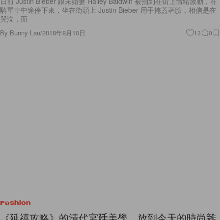
日前 Justin Bieber 跟未婚妻 Hailey Baldwin 被拍到在街上情緒激動，在
騎單車中途停下來，坐在街頭上 Justin Bieber 用手掩蓋著臉，相信是在
哭泣，而
By
Bunny Lau
/
2018年8月10日
13
0
Fashion
《延禧攻略》的清代宮廷美學，放到今天的時尚雜