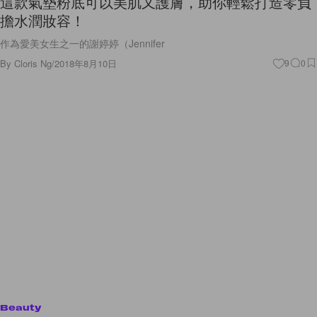
這款氣墊粉底可以美肌又護膚，助你輕鬆打造零負
擔水潤妝容！
作為愛美女生之一的謝婷婷（Jennifer
By
Cloris Ng
/
2018年8月10日
9
0
Beauty