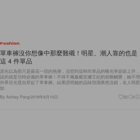
Fashion
單車褲沒你想像中那麼難襯！明星、潮人靠的也是
這 4 件單品
原先以為那只是曇花一現的熱潮，沒想到這時尚單品的曝光率節節上升，
說的就是兒時必備的單車褲！不得不佩服戴安娜王妃的前瞻觸覺，她不理
外界目光逕自穿起了單車褲。結果證明她的品味預測果然沒錯，名人明星
如
By
Ashley Pang
/
2018年8月10日
32
0