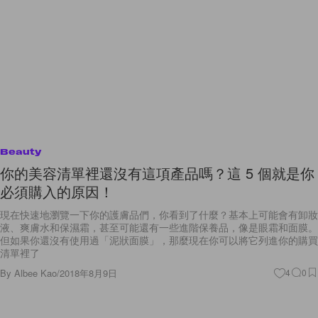
Beauty
你的美容清單裡還沒有這項產品嗎？這 5 個就是你
必須購入的原因！
現在快速地瀏覽一下你的護膚品們，你看到了什麼？基本上可能會有卸妝
液、爽膚水和保濕霜，甚至可能還有一些進階保養品，像是眼霜和面膜。
但如果你還沒有使用過「泥狀面膜」，那麼現在你可以將它列進你的購買
清單裡了
By
Albee Kao
/
2018年8月9日
4
0