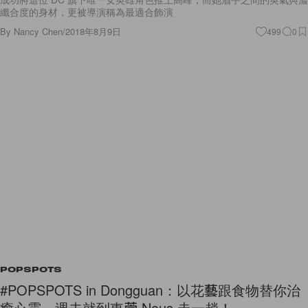
纖合度的身材，更被導演稱為最適合飾演
By
Nancy Chen
/
2018年8月9日
499
0
POPSPOTS
#POPSPOTS in Dongguan：以花藝跟食物替你治
癒心靈，週未就到東莞 Nous 走一趟！