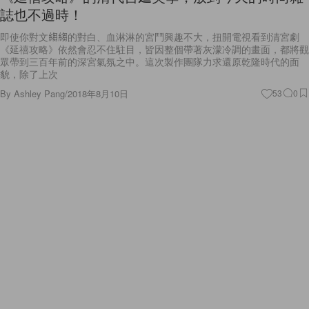
誌也不過時！
即使你對文縐縐的對白、血淋淋的宮鬥興趣不大，扭開電視看到清宮劇
《延禧攻略》依然會忍不住駐目，皆因整個帶著灰濛冷調的畫面，都將觀
眾帶到三百年前的深宮氣氛之中。這次製作團隊力求還原乾隆時代的面
貌，除了上次
By
Ashley Pang
/
2018年8月10日
53
0