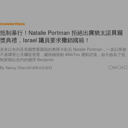
Celebrities
抵制暴行！Natalie Portman 拒絕出席猶太諾貝爾
獎典禮，Israel 議員要求撤銷國籍！
具有以色列及美國雙重國籍的奧斯卡影后 Natalie Portman，一直以來都
不避諱替公共議題發聲，繼積極推動 #MeToo 運動之後，如今她為了抵
制家鄉以色列的總理 Benjamin
By
Nancy Chen
/
2018年4月22日
43
0