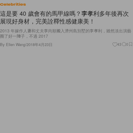
Celebrities
這是要 40 歲會有的馬甲線嗎？李孝利多年後再次
展現好身材，完美詮釋性感健康美！
2013 年嫁作人妻和丈夫李尚順搬入濟州島別墅的李孝利，雖然淡出演藝
圈了好一陣子，不過 2017
By
Ellen Wang
/
2018年4月23日
43
0