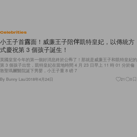
Celebrities
小王子首露面！威廉王子陪伴凱特皇妃，以傳統方
式慶祝第 3 個孩子誕生！
英國皇室今年的第一個好消息終於公佈了！那就是威廉王子和凱特皇妃的
第 3 個孩子出世，凱特皇妃在當地時間 4 月 23 日早上 11 時 01 分於倫
敦聖瑪麗醫院誕下男嬰，小王子重 8 磅 7
By
Bunny Lau
/
2018年4月24日
21
0