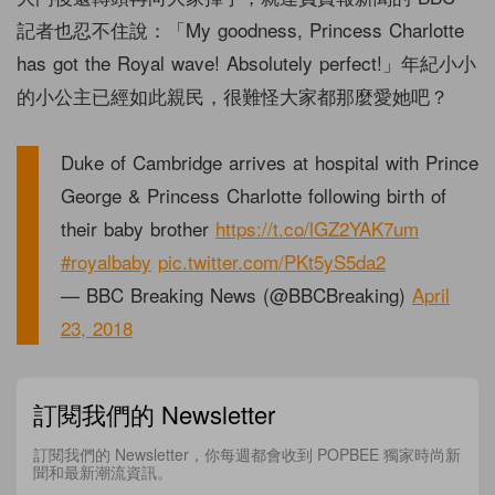
記者也忍不住說：「My goodness, Princess Charlotte
has got the Royal wave! Absolutely perfect!」年紀小小
的小公主已經如此親民，很難怪大家都那麼愛她吧？
Duke of Cambridge arrives at hospital with Prince
George & Princess Charlotte following birth of
their baby brother
https://t.co/lGZ2YAK7um
#royalbaby
pic.twitter.com/PKt5yS5da2
— BBC Breaking News (@BBCBreaking)
April
23, 2018
訂閱我們的 Newsletter
訂閱我們的 Newsletter，你每週都會收到 POPBEE 獨家時尚新
聞和最新潮流資訊。