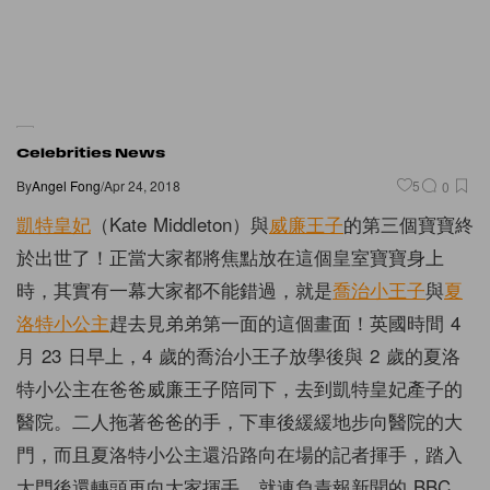
Celebrities News
By
Angel Fong
/
Apr 24, 2018
5
0
凱特皇妃
（Kate Middleton）與
威廉王子
的第三個寶寶終
於出世了！正當大家都將焦點放在這個皇室寶寶身上
時，其實有一幕大家都不能錯過，就是
喬治小王子
與
夏
洛特小公主
趕去見弟弟第一面的這個畫面！英國時間 4
月 23 日早上，4 歲的喬治小王子放學後與 2 歲的夏洛
特小公主在爸爸威廉王子陪同下，去到凱特皇妃產子的
醫院。二人拖著爸爸的手，下車後緩緩地步向醫院的大
門，而且夏洛特小公主還沿路向在場的記者揮手，踏入
大門後還轉頭再向大家揮手，就連負責報新聞的 BBC