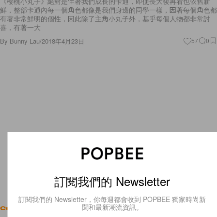
《櫻桃小丸子》絕對是伴著我們成長的卡通，即使長大後再看也依舊新
鮮，整部卡通內每一個角色都像是我們身邊的同學一樣，因著每個角色都
有著非常鮮明的個性，因此除了主角小丸子外，基乎每個人物都非常討
喜，有著一大
By
Bunny Lau
/
2018年4月23日
57
0
訂閱我們的 Newsletter
訂閱我們的 Newsletter，你每週都會收到 POPBEE 獨家時尚新
聞和最新潮流資訊。
Celebrities