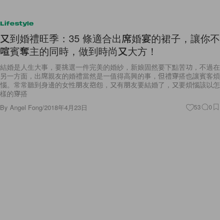
Lifestyle
又到婚禮旺季：35 條適合出席婚宴的裙子，讓你不
喧賓奪主的同時，做到時尚又大方！
結婚是人生大事，要挑選一件完美的婚紗，新娘固然要下點苦功，不過在
另一方面，出席親友的婚禮當然是一值得高興的事，但禮穿搭也讓賓客煩
惱。常常聽到身邊的女性朋友抱怨，又有朋友要結婚了，又要煩惱該以怎
樣的穿搭
By
Angel Fong
/
2018年4月23日
53
0