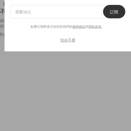
《漂亮姊姊》孫藝珍上傳美照，閨蜜孔孝真竟然毫
不留情面地「這樣」吐槽...？
訂閱
韓國演藝圈除了 IU、劉仁娜，別忘了還有孔孝真、孫藝珍這對出了名的
好姐妹，1 月孫藝珍慶祝 36
點擊訂閱即表示您同意我們的
服務條款
與
隱私政策
。
By
Ellen Wang
/
2018年4月23日
96
0
現在不要