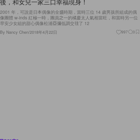
後，和女兒一家三口幸福現身！
2001 年，可說是日本偶像的全盛時期，當時三位 14 歲男孩所組成的偶
像團體 w-inds 紅極一時，團員之一的橘慶太人氣相當旺，和當時另一位
早安少女組的甜心偶像松浦亞彌低調交往了 12
By
Nancy Chen
/
2018年4月22日
997
0