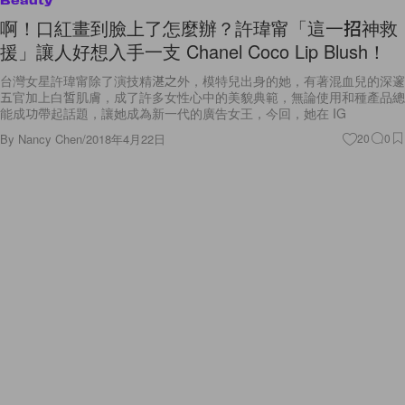
Beauty
啊！口紅畫到臉上了怎麼辦？許瑋甯「這一招神救
援」讓人好想入手一支 Chanel Coco Lip Blush！
台灣女星許瑋甯除了演技精湛之外，模特兒出身的她，有著混血兒的深邃
五官加上白皙肌膚，成了許多女性心中的美貌典範，無論使用和種產品總
能成功帶起話題，讓她成為新一代的廣告女王，今回，她在 IG
By
Nancy Chen
/
2018年4月22日
20
0