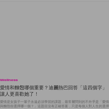
Wellness
愛情和麵包哪個重要？迪麗熱巴回答「這四個字」
讓人更喜歡她了！
愛情是女孩子一輩子永遠必須學習的課題，最常被問到的不外乎是「愛情
與麵包你選擇哪一個？」這題目沒有正確答案，只是每個人對人生的選擇