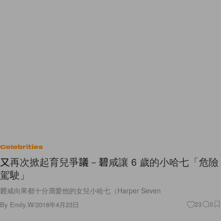
Celebrities
又再次掀起育兒爭議－碧咸讓 6 歲的小哈七「危險
駕駛」
碧咸向來都十分溺愛他的女兒小哈七（Harper Seven
By
Emily.W
/
2018年4月23日
23
0