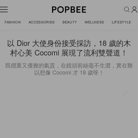
FASHION
ACCESSORIES
BEAUTY
WELLNESS
LIFESTYLE
以 Dior 大使身份接受採訪，18 歲的木
村心美 Cocomi 展現了流利雙聲道！
既穩重又優雅的氣質，在鏡頭前絲毫不生澀，實在難
以想像 Cocomi 才 18 歲呀！