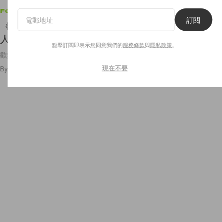
Features
訂閱
《好狗特攻隊》影評：一部歡樂喜劇，帶出的卻是
人類對動物視若無睹的殘酷現狀！
點擊訂閱即表示您同意我們的
服務條款
與
隱私政策
。
歡笑聲的背後，同樣告訴我們殘忍的人類對動物所作出的凌霸和傷害…
現在不要
By
Bunny Lau
/
2020年3月27日
105
0