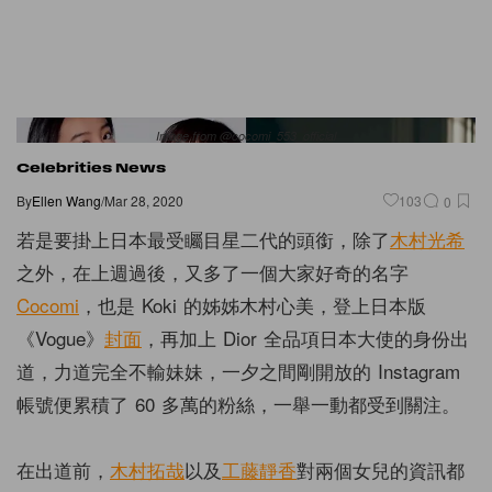
Image from @cocomi_553_official
Celebrities News
By
Ellen Wang
/
Mar 28, 2020
103
0
若是要掛上日本最受矚目星二代的頭銜，除了
木村光希
之外，在上週過後，又多了一個大家好奇的名字
Cocomi
，也是 Koki 的姊姊木村心美，登上日本版
《Vogue》
封面
，再加上 Dior 全品項日本大使的身份出
道，力道完全不輸妹妹，一夕之間剛開放的 Instagram
帳號便累積了 60 多萬的粉絲，一舉一動都受到關注。
在出道前，
木村拓哉
以及
工藤靜香
對兩個女兒的資訊都