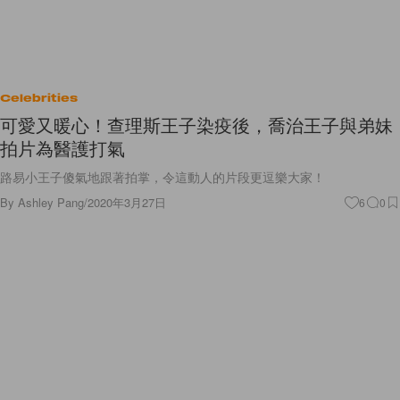
Celebrities
可愛又暖心！查理斯王子染疫後，喬治王子與弟妹
拍片為醫護打氣
路易小王子傻氣地跟著拍掌，令這動人的片段更逗樂大家！
By
Ashley Pang
/
2020年3月27日
6
0