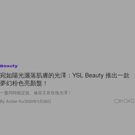
Beauty
宛如陽光灑落肌膚的光澤：YSL Beauty 推出一款
夢幻粉色亮顏盤！
一盤同時能定裝、修容又有玫瑰光澤！
By
Amber Ku
/
2020年3月26日
21
0