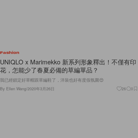
Fashion
UNIQLO x Marimekko 新系列形象釋出！不僅有印
花，怎能少了春夏必備的草編單品？
我已經鎖定好草帽跟草編鞋了，洋裝也好有度假氛圍😍
By
Ellen Wang
/
2020年3月26日
26
0