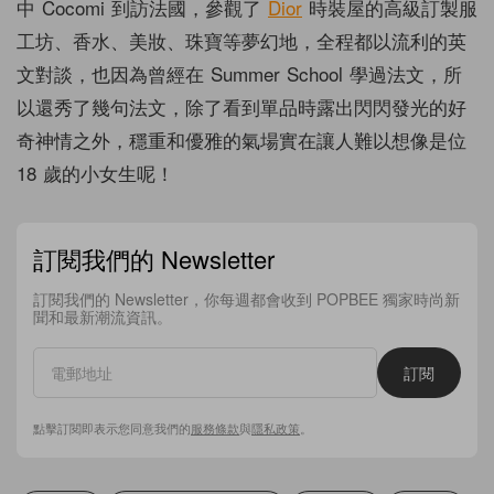
中 Cocomi 到訪法國，參觀了
Dior
時裝屋的高級訂製服
工坊、香水、美妝、珠寶等夢幻地，全程都以流利的英
文對談，也因為曾經在 Summer School 學過法文，所
以還秀了幾句法文，除了看到單品時露出閃閃發光的好
奇神情之外，穩重和優雅的氣場實在讓人難以想像是位
18 歲的小女生呢！
訂閱我們的 Newsletter
訂閱我們的 Newsletter，你每週都會收到 POPBEE 獨家時尚新
聞和最新潮流資訊。
訂閱
點擊訂閱即表示您同意我們的
服務條款
與
隱私政策
。