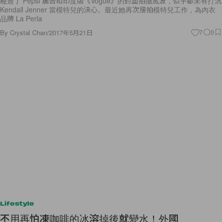
經過了 Pepsi 廣告和印度版《Vogue》的封面拍攝風波，似乎都未有打沉
Kendall Jenner 當模特兒的決心。最近她再次接拍模特兒工作，為內衣
品牌 La Perla
By
Crystal Chan
/
2017年5月21日
7
0
Lifestyle
不用再怕凍咖啡的冰溶掉後就變水！外國