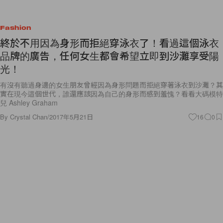
Fashion
終於不用因為身形而拒絕穿泳衣了！看過這個泳衣
品牌的廣告，任何女生都會希望立即到沙灘享受陽
光！
有沒有聽過身邊的女生朋友曾經因為身形問題而拒絕穿著泳衣到沙灘？其
實在現今這個世代，誰還應該因為自己的身形而感到羞愧？看看大碼模特
兒 Ashley Graham
By
Crystal Chan
/
2017年5月21日
16
0