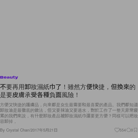
Beauty
不要再用卸妝濕紙巾了！雖然方便快捷，但換來的
是要皮膚承受各種負面風險！
方便又快捷的護膚品，向來都是女生最需要和最喜愛的產品。我們都知道
卸妝油是最徹底的做法，但又要抹油又要過水，對於工作了一整天非常疲
累的我們來說，有什麼卸妝產品被卸妝濕紙巾還要更方便？同樣可以把妝
容卸掉，
By
Crystal Chan
/
2017年5月21日
554
0