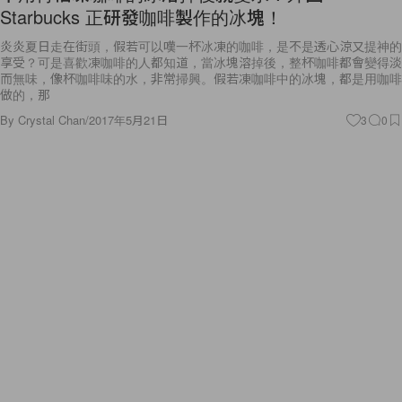
Starbucks 正研發咖啡製作的冰塊！
炎炎夏日走在街頭，假若可以嘆一杯冰凍的咖啡，是不是透心涼又提神的
享受？可是喜歡凍咖啡的人都知道，當冰塊溶掉後，整杯咖啡都會變得淡
而無味，像杯咖啡味的水，非常掃興。假若凍咖啡中的冰塊，都是用咖啡
做的，那
By
Crystal Chan
/
2017年5月21日
3
0