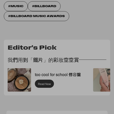
MUSIC
BILLBOARD
BILLBOARD MUSIC AWARDS
Editor's Pick
我們用到「鐵片」的彩妝空空賞
too cool for school 修容盤
Read Now