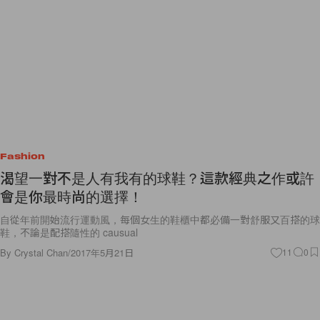
Fashion
渴望一對不是人有我有的球鞋？這款經典之作或許
會是你最時尚的選擇！
自從年前開始流行運動風，每個女生的鞋櫃中都必備一對舒服又百搭的球
鞋，不論是配搭隨性的 causual
By
Crystal Chan
/
2017年5月21日
11
0