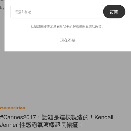
By
Season Cheung
/
2017年5月22日
2
0
訂閱
點擊訂閱即表示您同意我們的
服務條款
與
隱私政策
。
現在不要
Celebrities
#Cannes2017：話題是這樣製造的！Kendall
Jenner 性感霸氣演繹超長裙擺！