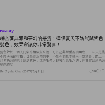
Beauty
綜合著典雅和夢幻的感覺！這個夏天不妨試試紫色
髮色，效果會讓你非常驚喜！
髮色對於一個人的氣息和氣質來說，可以起非常重要的角色。一味只是染
不同深淺的啡色，也是很沉悶的事，不如今個夏季就來一點驚喜，換上一
頭紫色頭髮吧！聽到紫色，或許很多人都會以為很浮誇，但其實以黑色頭
髮配搭紫
By
Crystal Chan
/
2017年5月21日
20
0