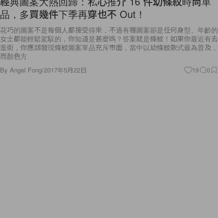
經典圖案大熱回歸：私心推介 16 件幼條紋時尚單
品，多買幾件下季再穿也不 Out！
花巧的圖案不是每個人都接受得來，不過有種圖案卻是任何身型、年齡的
女士都能輕鬆駕馭的，你知道是甚麼嗎？答案就是條紋！如果你最近有去
逛街，你應該發現條紋圖案單品充斥市面，當中以幼條紋款式最為普及，
而顏色方
By
Angel Fong
/
2017年5月22日
19
0