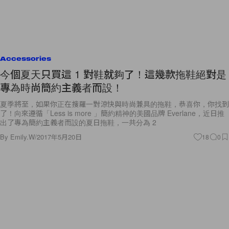
Accessories
今個夏天只買這 1 對鞋就夠了！這幾款拖鞋絕對是
專為時尚簡約主義者而設！
夏季將至，如果你正在搜羅一對涼快與時尚兼具的拖鞋，恭喜你，你找到
了！向來遵循「Less is more 」簡約精神的美國品牌 Everlane，近日推
出了專為簡約主義者而設的夏日拖鞋，一共分為 2
By
Emily.W
/
2017年5月20日
18
0