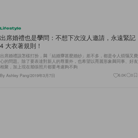
Lifestyle
出席婚禮也是學問：不想下次沒人邀請，永遠緊記
4 大衣著規則！
出席婚禮該怎樣打扮，與「結婚穿甚麼婚紗」差不多，都是令人煩惱又費
心的問題。除了要表達對新人的尊重外，也希望以亮麗形象與同事、好友
相聚，加上現在拍張照片都要考慮夠不夠
By
Ashley Pang
/
2019年3月7日
6.0K
0