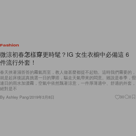
Fashion
微涼初春怎樣穿更時髦？IG 女生衣櫥中必備這 6
件流行外套！
春天挾著濕答答的霧氣而至，教人做甚麼都提不起勁。這時我們需要的，
就是起床後認真挑選一日的穿搭，驅走天氣帶來的悶意。雖說是春季，但
連日的雨水加濃霧，空氣中依然飄著涼意，一件厚薄適中、舒適的外套，
絕對是不
By
Ashley Pang
/
2019年3月8日
30
0