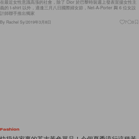
在最近女性意識高漲的社會，除了 Dior 於巴黎時裝週上發表宣揚女性主
義的 t-shirt 以外，適逢三月八日國際婦女節，Net-A-Porter 與 6 位女設
計師聯手推出獨家
By
Rachel Sy
/
2019年3月8日
7
0
Fashion
快扔掉家裏的芥末黃色單品！今個夏季流行這種黃