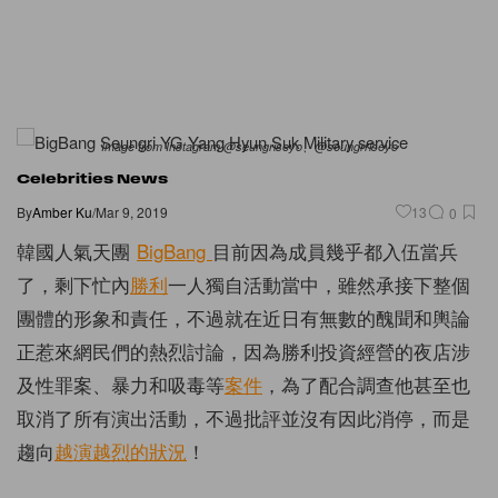
Image from Instagram @seungriseyo、@seungrriseyo
Celebrities News
By
Amber Ku
/
Mar 9, 2019
13
0
韓國人氣天團
BigBang
目前因為成員幾乎都入伍當兵
了，剩下忙內
勝利
一人獨自活動當中，雖然承接下整個
團體的形象和責任，不過就在近日有無數的醜聞和輿論
正惹來網民們的熱烈討論，因為勝利投資經營的夜店涉
及性罪案、暴力和吸毒等
案件
，為了配合調查他甚至也
取消了所有演出活動，不過批評並沒有因此消停，而是
趨向
越演越烈的狀況
！