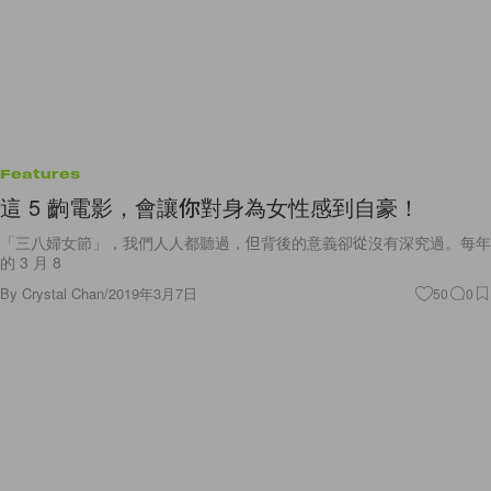
Features
這 5 齣電影，會讓你對身為女性感到自豪！
「三八婦女節」，我們人人都聽過，但背後的意義卻從沒有深究過。每年
的 3 月 8
By
Crystal Chan
/
2019年3月7日
50
0