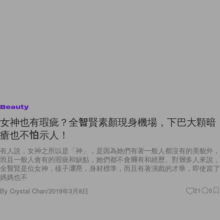
Beauty
女神也有瑕疵？全智賢素顏現身機場，下巴大顆暗
瘡也不怕示人！
有人說，女神之所以是「神」，是因為她們有著一般人都沒有的美貌外，
而且一般人會有的瑕疵和缺點，她們都不會擁有和經歷。對很多人來說，
全智賢是位女神，樣子漂亮，身材標準，而且有著演戲的才華，即使當了
媽媽也不
By
Crystal Chan
/
2019年3月8日
21
0