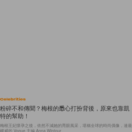
Celebrities
粉碎不和傳聞？梅根的悉心打扮背後，原來也靠凱
特的幫助！
梅根王妃懷孕之後，依然不減她的亮眼風采，堪稱全球的時尚偶像，連最
權威的 Vogue 主編 Anna Wintour