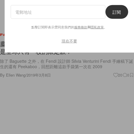
訂閱
點擊訂閱即表示您同意我們的
服務條款
與
隱私政策
。
Fashion
現在不要
慶祝 Fendi Peekaboo 十週年，這個夢幻展覽裡都
是全球只有一枚的限定款！
除了 Baguette 之外，在 Fendi 設計師 Silvia Venturini Fendi 手繪稿下誕
生的還有 Peekaboo，回想距離這款手袋第一次在 2009
By
Ellen Wang
/
2019年3月8日
20
0