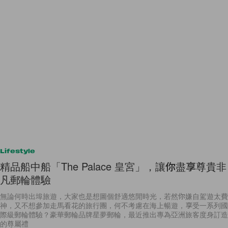
Lifestyle
精品船中船「The Palace 皇宮」，讓你盡享尊貴非
凡郵輪體驗
無論何時出埠旅遊，大家也是想圖個舒適悠閒時光，若然你嫌自駕遊太費
神，又不想參加走馬看花的旅行團，何不考慮在海上暢遊，享受一系列國
際級郵輪體驗？豪華郵輪品牌星夢郵輪，最近推出專為亞洲旅客度身訂造
的尊屬禮