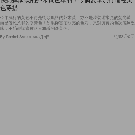
色穿搭
今年流行的黃色不再是街頭風格的芥末黃，亦不是時裝週常見的螢光黃，
而是優雅柔和的淡黃色！如果你害怕明亮的色彩，又對沉實的色調感到乏
味，不妨嘗試這種迷人雅緻的淡黃色。
By
Rachel Sy
/
2019年3月8日
52
0