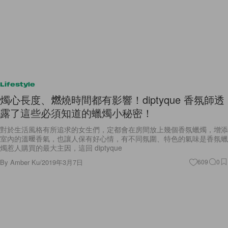
Lifestyle
燭心長度、燃燒時間都有影響！diptyque 香氛師透
露了這些必須知道的蠟燭小秘密！
對於生活風格有所追求的女生們，定都會在房間放上幾個香氛蠟燭，增添
室內的溫暖香氣，也讓人保有好心情，有不同氛圍、特色的氣味是香氛蠟
燭惹人購買的最大主因，這回 diptyque
By
Amber Ku
/
2019年3月7日
609
0