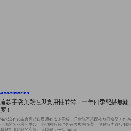
Accessories
這款手袋美觀性與實用性兼備，一年四季配搭無難
度！
從來沒有女生會覺得自己擁有太多手袋，只會嫌不夠配搭每日造型！作為
一個歷久不衰的手袋，必須同時具備外在美與內在美，即是時尚經典的外
型與實用足夠的容量。這時候，一個 hobo