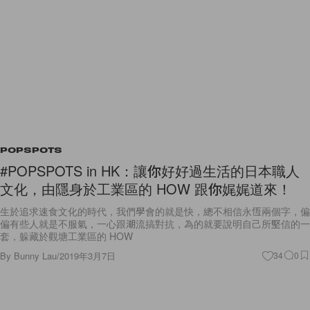
POPSPOTS
#POPSPOTS in HK：讓你好好過生活的日本職人
文化，由隱身於工業區的 HOW 跟你娓娓道來！
生於追求速食文化的時代，我們學會的就是快，總不相信永恆兩個字，偏
偏有些人就是不服氣，一心跟潮流搞對抗，為的就要說明自己所堅信的一
套，躲藏於觀塘工業區的 HOW
By
Bunny Lau
/
2019年3月7日
34
0