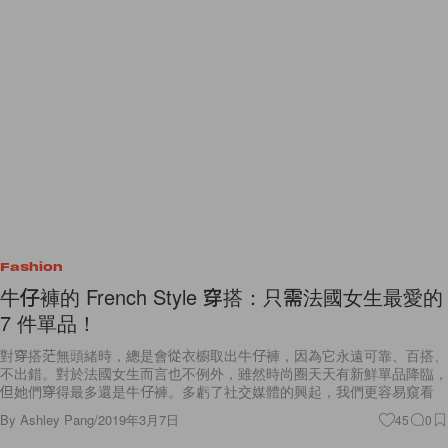
Fashion
牛仔褲的 French Style 穿搭：只需法國女生最愛的
7 件單品！
對穿搭茫無頭緒時，總是會從衣櫥取出牛仔褲，因為它永遠可靠、百搭、
不出錯。對於法國女生而言也不例外，雖然時尚圈天天有新鮮單品降臨，
但她們穿得最多還是牛仔褲。多虧了社交媒體的興起，我們更容易窺看
By
Ashley Pang
/
2019年3月7日
45
0