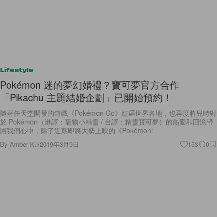
Lifestyle
Pokémon 迷的夢幻婚禮？寶可夢官方合作
「Pikachu 主題結婚企劃」已開始預約！
隨著任天堂開發的遊戲《Pokémon Go》紅遍世界各地，也再度將兒時對
於 Pokémon（港譯：寵物小精靈 / 台譯：精靈寶可夢）的熱愛和回憶帶
回我們心中，除了近期即將大勢上映的《Pokémon:
By
Amber Ku
/
2019年3月9日
153
0