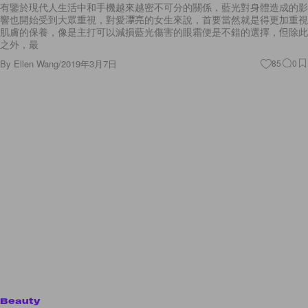
有鑒於現代人生活中和手機越來越密不可分的關係，藍光對身體造成的影
響也開始受到大眾重視，對愛漂亮的女生來說，首要當然就是得更加重視
肌膚的保養，像是主打可以減損藍光傷害的眼霜便是不錯的選擇，但除此
之外，最
By
Ellen Wang
/
2019年3月7日
85
0
Beauty