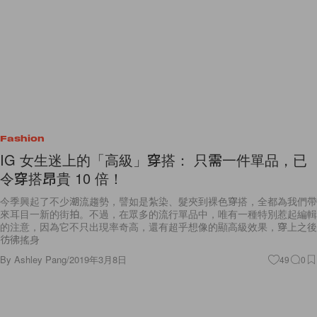
Fashion
IG 女生迷上的「高級」穿搭： 只需一件單品，已
令穿搭昂貴 10 倍！
今季興起了不少潮流趨勢，譬如是紮染、髮夾到裸色穿搭，全都為我們帶
來耳目一新的街拍。不過，在眾多的流行單品中，唯有一種特別惹起編輯
的注意，因為它不只出現率奇高，還有超乎想像的顯高級效果，穿上之後
彷彿搖身
By
Ashley Pang
/
2019年3月8日
49
0