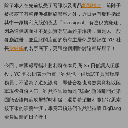
除了本人在先前接受了審訊以及毒品
相關檢查
，前陣子
被披露了有夥伴涉嫌賄絡警察之外，近日更有爆料指出
其中一家勝利入股的夜店「lovesignal」有逃稅的嫌疑，
因為這個店面並不是如實登記為娛樂場所，而是以一般
餐廳註冊，並且此間店面的所有主居然是登記在 YG 社
長
梁鉉錫
的名字底下，更讓整個網路討論都爆燈了！
今回，韓國報導指出勝利將在本月底 25 日低調入伍服
役，YG 也公開表示證實「雖然也一併應試了員警廳義
務員，不過為了避免誤會，即使合格也會放棄資格以陸
軍現役身份入伍」雖然不知道如此低調的暫時離開娛樂
圈能否讓輿論攻擊暫時和緩，還是希望勝利能好好思索
接下來的演藝生涯，畢竟眾粉絲們依然期待著 BigBang
全員回歸的日子呀！