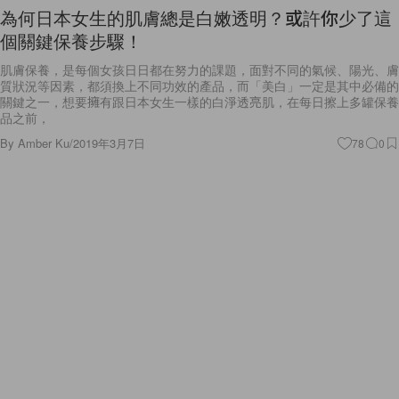
為何日本女生的肌膚總是白嫩透明？或許你少了這
個關鍵保養步驟！
肌膚保養，是每個女孩日日都在努力的課題，面對不同的氣候、陽光、膚
質狀況等因素，都須換上不同功效的產品，而「美白」一定是其中必備的
關鍵之一，想要擁有跟日本女生一樣的白淨透亮肌，在每日擦上多罐保養
品之前，
By
Amber Ku
/
2019年3月7日
78
0