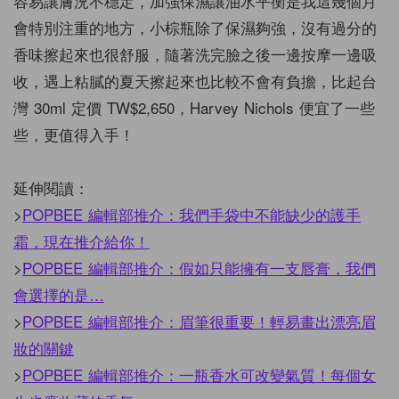
容易讓膚況不穩定，加強保濕讓油水平衡是我這幾個月
會特別注重的地方，小棕瓶除了保濕夠強，沒有過分的
香味擦起來也很舒服，隨著洗完臉之後一邊按摩一邊吸
收，遇上粘膩的夏天擦起來也比較不會有負擔，比起台
灣 30ml 定價 TW$2,650，Harvey Nichols 便宜了一些
些，更值得入手！
延伸閱讀：
>
POPBEE 編輯部推介：我們手袋中不能缺少的護手
霜，現在推介給你！
>
POPBEE 編輯部推介：假如只能擁有一支唇膏，我們
會選擇的是…
>
POPBEE 編輯部推介：眉筆很重要！輕易畫出漂亮眉
妝的關鍵
>
POPBEE 編輯部推介：一瓶香水可改變氣質！每個女