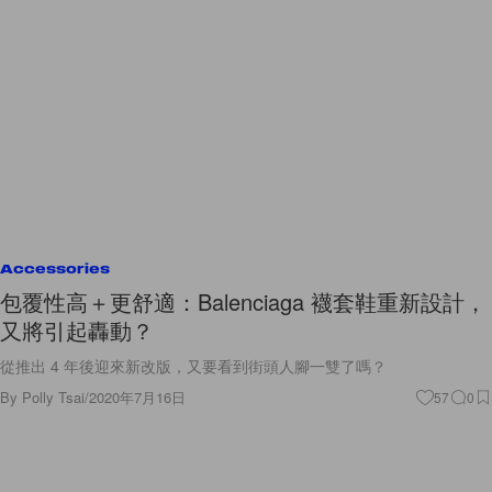
Accessories
包覆性高＋更舒適：Balenciaga 襪套鞋重新設計，
又將引起轟動？
從推出 4 年後迎來新改版，又要看到街頭人腳一雙了嗎？
By
Polly Tsai
/
2020年7月16日
57
0