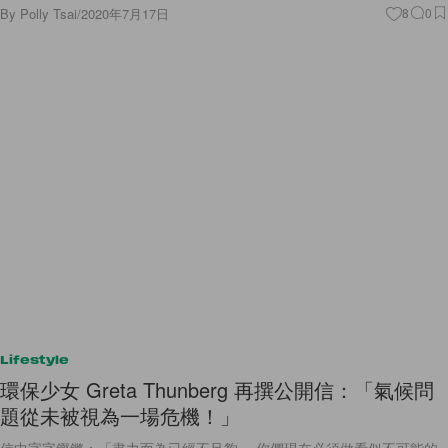
By
Polly Tsai
/
2020年7月17日
8
0
Lifestyle
環保少女 Greta Thunberg 再撰公開信：「氣候問
題從未被視為一場危機！」
信中字字鏗鏘：「盡力而為已經不足夠， 你們現在必須做看似不可能的