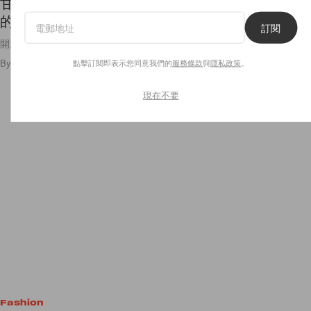
甘苦與共卻不介意她出軌！Will Smith 和太太 Jada
的「開放式婚姻」到底是一種怎樣的關係？
訂閱
開放式的關係對於現代人來說又有什麼重要的意義？
By
Crystal Chan
/
2020年7月16日
292
0
點擊訂閱即表示您同意我們的
服務條款
與
隱私政策
。
現在不要
Fashion