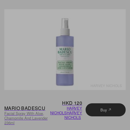
HARVEY NICHOLS
HKD 120
MARIO BADESCU
HARVEY
Buy
NICHOLS
HARVEY
Facial Spray With Aloe,
NICHOLS
Chamomile And Lavender
236ml