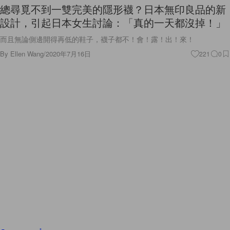
總尋覓不到一雙完美的隱形襪？日本無印良品的新
設計，引起日本女生討論：「真的一天都沒掉！」
而且無論側邊開得再低的鞋子，襪子都不！會！露！出！來！
By
Ellen Wang
/
2020年7月16日
221
0