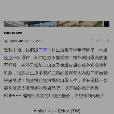
Images from Instagram@kkh516／@limpid1122
Skincare
By
Crystal Chan
/
Jul 17, 2020
16
0
數數手指，我們跟
口罩
一起生活也有半年時間了，不過
疫情
一日還在，我們也絕不能鬆懈！雖然戴口罩真的很
不舒服，炎熱天氣加上口罩又會讓皮膚造成各種負擔和
刺激，很多女生原本安好完美的皮膚都因為戴口罩而變
得敏感呢！既然暫時無法擺脫口罩人生，唯有選擇一款
能夠舒緩皮膚問題的護膚品吧！以下幾款都是經過
POPBEE 編輯部真實使用後的推介，希望幫到你吧！
Amber Ku – Editor (TW)