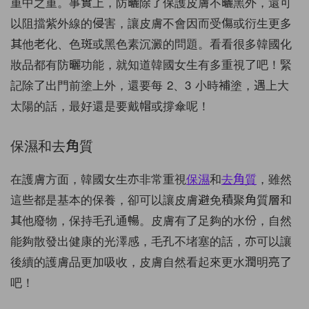
重中之重。事實上，防曬除了保護皮膚不曬黑外，還可
以阻擋紫外線的侵害，讓皮膚不會因而受傷或衍生更多
其他老化、色斑或黑色素沉澱的問題。看看很多韓國化
妝品都有防曬功能，就知道韓國女生有多重視了吧！緊
記除了出門前塗上外，還要每 2、3 小時補塗，遇上大
太陽的話，最好還是要戴帽或撐傘呢！
保濕和去角質
在護膚方面，韓國女生亦非常重視
保濕
和
去角質
，雖然
這些都是基本的保養，卻可以讓皮膚避免積聚角質層和
其他廢物，保持毛孔通暢。皮膚有了足夠的水份，自然
能夠散發出健康的光澤感，毛孔不堵塞的話，亦可以讓
後續的護膚品更加吸收，皮膚自然看起來更水潤明亮了
吧！