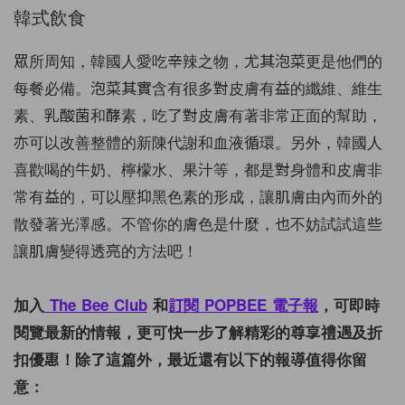
韓式飲食
眾所周知，韓國人愛吃辛辣之物，尤其泡菜更是他們的
每餐必備。泡菜其實含有很多對皮膚有益的纖維、維生
素、乳酸菌和酵素，吃了對皮膚有著非常正面的幫助，
亦可以改善整體的新陳代謝和血液循環。另外，韓國人
喜歡喝的牛奶、檸檬水、果汁等，都是對身體和皮膚非
常有益的，可以壓抑黑色素的形成，讓肌膚由內而外的
散發著光澤感。不管你的膚色是什麼，也不妨試試這些
讓肌膚變得透亮的方法吧！
加入
The Bee Club
和
訂閱 POPBEE 電子報
，可即時
閱覽最新的情報，更可快一步了解精彩的尊享禮遇及折
扣優惠！除了這篇外，最近還有以下的報導值得你留
意：