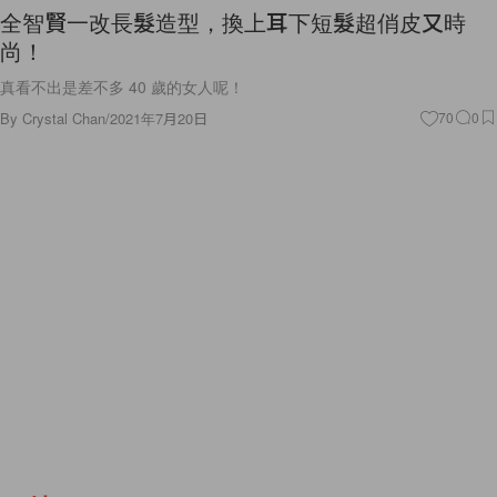
全智賢一改長髮造型，換上耳下短髮超俏皮又時
尚！
真看不出是差不多 40 歲的女人呢！
By
Crystal Chan
/
2021年7月20日
70
0