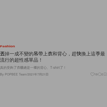
Fashion
丟掉一成不變的吊帶上衣和背心，趕快換上這季最
流行的超性感單品！
真的受夠了衣櫃總是一樣的背心、T-shirt了！
By
POPBEE Team
/
2021年7月21日
19
0