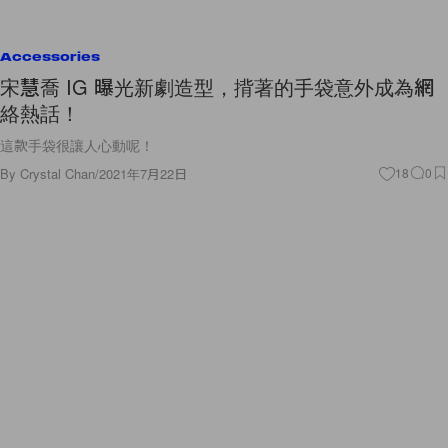
Accessories
宋慧喬 IG 曝光新劇造型，揹著的手袋意外成為網
絡熱話！
這款手袋很讓人心動呢！
By
Crystal Chan
/
2021年7月22日
18
0