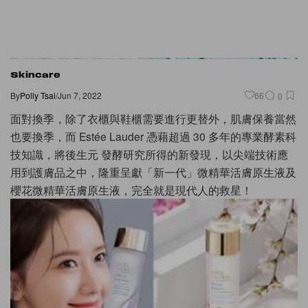
Skincare
By
Polly Tsai
/
Jun 7, 2022
66
0
面對換季，除了衣櫃與鞋櫃需要進行更替外，肌膚保養當然
也要換季，而 Estée Lauder 憑藉超過 30 多年的專業酵素科
技知識，將後生元 發酵研究所得的新發現，以尖端技術應
用到護膚品之中，隆重呈獻「新一代」微精華活膚原生液及
櫻花微精華活膚原生液，完全就是現代人的救星！