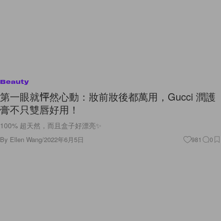
Beauty
第一眼就怦然心動：妝前妝後都萬用，Gucci 潤護
膏不只雙唇好用！
100% 超天然，而且盒子好漂亮✨
By
Ellen Wang
/
2022年6月5日
981
0