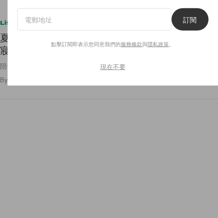
訂閱
Lifestyle
夏日也不怕悶熱睡不著：IKEA 為你整理好「涼感
點擊訂閱即表示您同意我們的
服務條款
與
隱私政策
。
寢具」Top 6 人氣清單！
陪你度過炎熱夏季的夜晚！
現在不要
By
Amber Ku
/
2022年6月6日
485
0