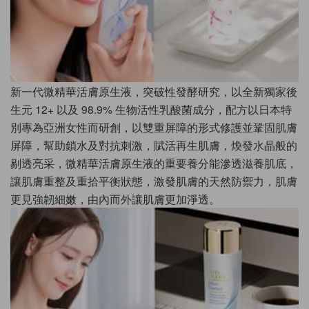
新一代微精華活膚原生液，突破性發酵研究，以全新獨家後
生元 12+ 以及 98.9% 生物活性乳酸菌成分，配方以日本特
別專為亞洲女性而研創，以雙重屏障的形式修護並鞏固肌膚
屏障，幫助鎖水及對抗刺激，賦活再生肌膚，煥發水晶般的
剔透亮采，微精華活膚原生液的重要養分能滲透滋養肌底，
讓肌膚重整及重拾平衡狀態，激發肌膚的天然防禦力，肌膚
更見強韌細嫩，由內而外讓肌膚更加淨透。