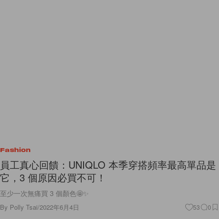
Fashion
員工真心回饋：UNIQLO 本季穿搭頻率最高單品是
它，3 個原因必買不可！
至少一次無痛買 3 個顏色🤩✨
By
Polly Tsai
/
2022年6月4日
53
0