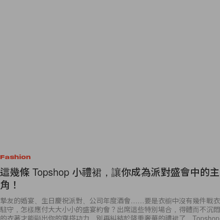
Fashion
這幾條 Topshop 小禮裙，讓你成為派對盛會中的主
角！
摯友的婚宴、生日慶祝派對、公司年度酒會……要是衣櫥中沒有幾件戰衣
駐守，怎樣應付大大小小的盛宴約會？出席這些特別場合，得體而不沉悶
的衣著才能顯出你的穿搭功力。別再糾結於隆重奢華的禮裙了，Topshop