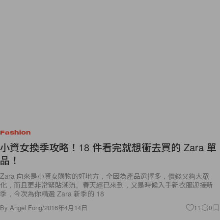
Fashion
小資女換季攻略！18 件看完就想衝去買的 Zara 單
品！
Zara 向來是小資女購物的好地方，全因為產品選擇多，價錢又夠大眾
化，而且更非常緊貼潮流。春天經已來到，又是時候入手新衣服迎接新
季，今次為你精選 Zara 新季的 18
By
Angel Fong
/
2016年4月14日
11
0