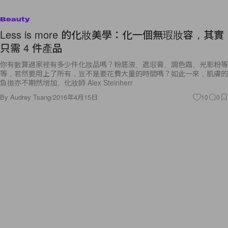
Beauty
Less is more 的化妝美學：化一個無瑕妝容，其實
只需 4 件產品
你有數算過家裡有多少件化妝品嗎？粉底液、遮瑕膏、調色霜、光影粉等
等，若然要用上了所有，豈不是要花費大量的時間嗎？如此一來，肌膚的
負擔亦不期然增加。化妝師 Alex Steinherr
By
Audrey Tsang
/
2016年4月15日
10
0