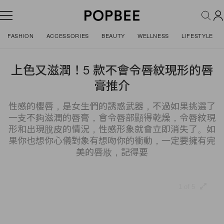
FASHION
ACCESSORIES
BEAUTY
WELLNESS
LIFESTYLE
上色又滋潤！5 款不會令唇紋現形的唇
膏推介
性感的櫻唇，是女生們的誘惑武器，不過如果挑選了
一支不夠滋潤的唇膏，會令唇部顯得乾燥，令唇紋現
形和出現脫皮的情況，性感形象就會立即消失了。如
果你也想你心儀對象有想吻你的衝動，一定要擁有完
美的唇妝，記得要
1 of 5