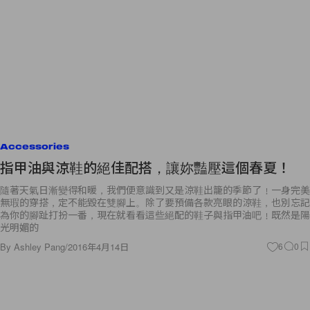
Accessories
指甲油與涼鞋的絕佳配搭，讓妳豔壓這個春夏！
隨著天氣日漸變得和暖，我們便意識到又是涼鞋出籠的季節了﹗一身完美
無瑕的穿搭，定不能毀在雙腳上。除了要預備各款亮眼的涼鞋，也別忘記
為你的腳趾打扮一番，現在就看看這些絕配的鞋子與指甲油吧﹗既然是陽
光明媚的
By
Ashley Pang
/
2016年4月14日
6
0