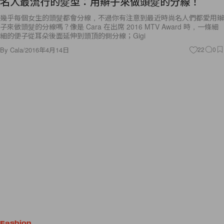
名人最流行的髮型：用辮子來做頭髮的分線！
幾乎每個女生的頭髮都會分線，不過你有注意到最近時尚名人們都愛用辮
子來做頭髮的分線嗎？像是 Cara 在出席 2016 MTV Award 時，一條細
細的便子從耳朵後面延伸到頭頂的側分線；Gigi
By
Cala
/
2016年4月14日
22
0
Fashion