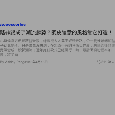
Accessories
踏鞋跟成了潮流趨勢？調皮隨意的風格靠它打造！
小時候貪方便踩著鞋後跟，總會被大人罵不好好走路，令一雙好端端的鞋
子就此變形。只是萬萬沒想到，在無奇不有的時尚世界裏，扁塌的後鞋跟
竟演變成一股新潮流﹗近年拖鞋款式已經風行一時，設計師紛紛變本加
厲，將尖頭
By
Ashley Pang
/
2016年4月15日
24
0