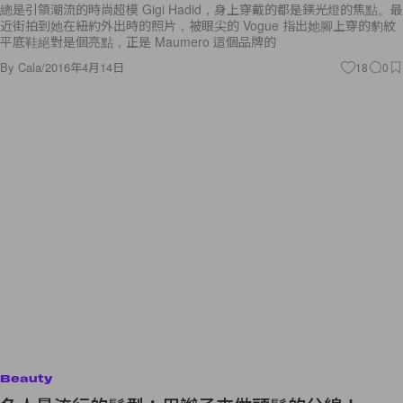
總是引領潮流的時尚超模 Gigi Hadid，身上穿戴的都是鎂光燈的焦點。最
近街拍到她在紐約外出時的照片，被眼尖的 Vogue 指出她腳上穿的豹紋
平底鞋絕對是個亮點，正是 Maumero 這個品牌的
By
Cala
/
2016年4月14日
18
0
Beauty