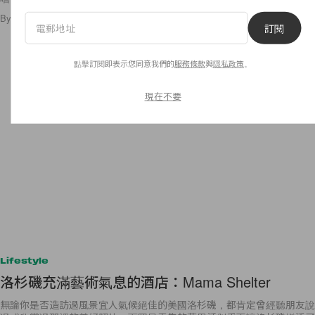
By
Kay.Q
/
2016年4月14日
1
0
訂閱
點擊訂閱即表示您同意我們的
服務條款
與
隱私政策
。
現在不要
Lifestyle
洛杉磯充滿藝術氣息的酒店：Mama Shelter
無論你是否造訪過風景宜人氣候絕佳的美國洛杉磯，都肯定曾經聽朋友說