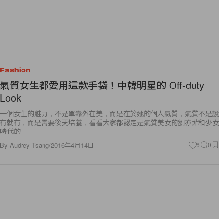
Fashion
氣質女生都愛用這款手袋！中韓明星的 Off-duty
Look
一個女生的魅力，不是單靠外在美，而是在於她的個人氣質，氣質不是說
有就有，而是需要後天培養，看看大家都認定是氣質美女的劉亦菲和少女
時代的
By
Audrey Tsang
/
2016年4月14日
6
0