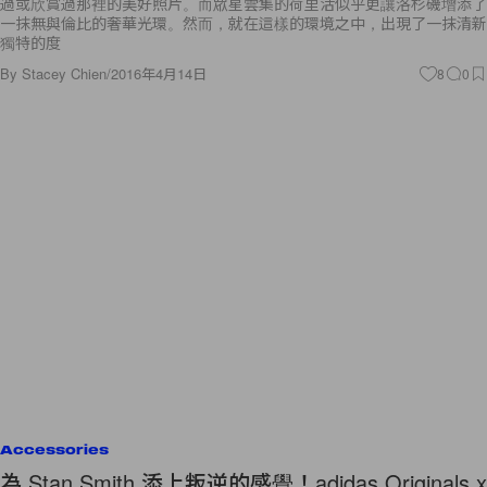
過或欣賞過那裡的美好照片。而眾星雲集的荷里活似乎更讓洛杉磯增添了
一抹無與倫比的奢華光環。然而，就在這樣的環境之中，出現了一抹清新
獨特的度
By
Stacey Chien
/
2016年4月14日
8
0
Accessories
為 Stan Smith 添上叛逆的感覺！adidas Originals x