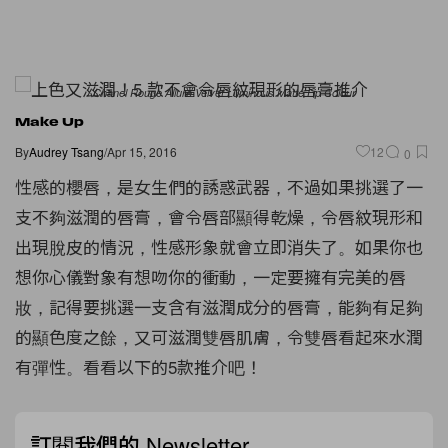
Chanel Rouge Allure Velvet Luminous Matte Lip Colour
Make Up
By
Audrey Tsang
/
Apr 15, 2016
12
0
性感的櫻唇，是女生們的誘惑武器，不過如果挑選了一
支不夠滋潤的唇膏，會令唇部顯得乾燥，令唇紋現形和
出現脫皮的情況，性感形象就會立即消失了。如果你也
想你心儀對象有想吻你的衝動，一定要擁有完美的唇
妝，記得要挑選一支含有滋潤成分的唇膏，能夠有足夠
的顯色度之餘，又可滋潤雙唇肌膚，令雙唇看起來水潤
有彈性。看看以下的5款推介吧！
訂閱我們的 Newsletter