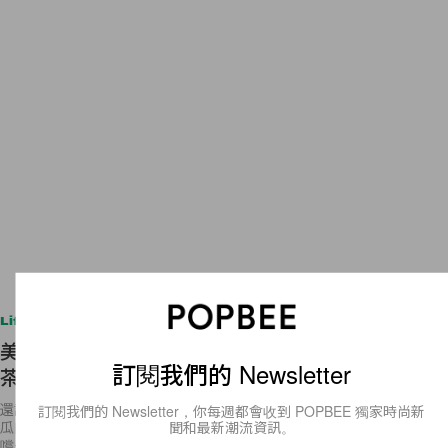
Lifestyle
美味 Upgrade！日本 Starbucks 朱古力 Brownie 抹
訂閱我們的 Newsletter
茶星冰樂元氣復活！
還記得月初的時候，我們向大家介紹過日本 Starbucks 在本月推出哈密
訂閱我們的 Newsletter，你每週都會收到 POPBEE 獨家時尚新
聞和最新潮流資訊。
瓜口味星冰樂嗎？不知道各位看了我們的報導之後，是否真的找機會去品
嚐一下？今天又為喜愛甜食的女生帶來一個好消息！日本