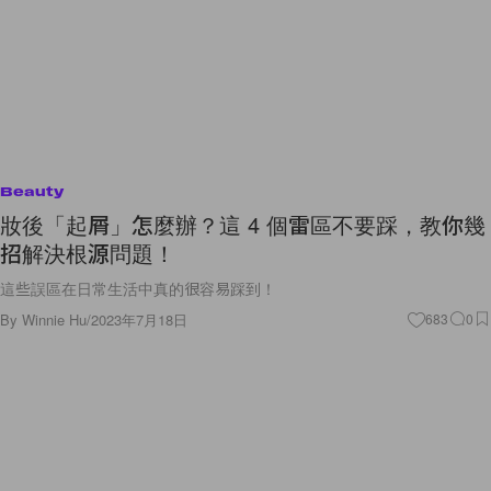
Beauty
妝後「起屑」怎麼辦？這 4 個雷區不要踩，教你幾
招解決根源問題！
這些誤區在日常生活中真的很容易踩到！
By
Winnie Hu
/
2023年7月18日
683
0