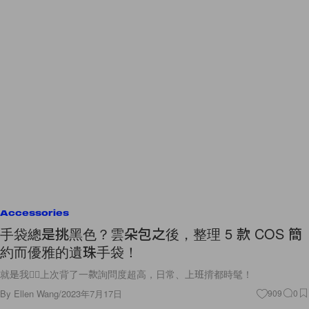
Accessories
手袋總是挑黑色？雲朵包之後，整理 5 款 COS 簡
約而優雅的遺珠手袋！
就是我🙋‍♀️上次背了一款詢問度超高，日常、上班揹都時髦！
By
Ellen Wang
/
2023年7月17日
909
0