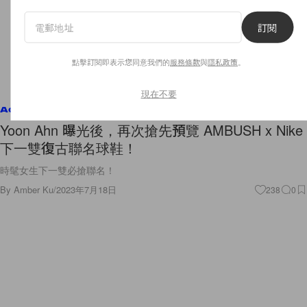
訂閱
點擊訂閱即表示您同意我們的
服務條款
與
隱私政策
。
現在不要
Accessories
Yoon Ahn 曝光後，再次搶先預覽 AMBUSH x Nike
下一雙復古聯名球鞋！
時髦女生下一雙必搶聯名！
By
Amber Ku
/
2023年7月18日
238
0