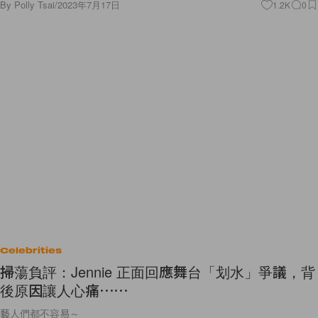
By
Polly Tsai
/
2023年7月17日
1.2K
0
Celebrities
掃蕩負評：Jennie 正面回應舞台「划水」爭議，背
後原因讓人心痛⋯⋯
藝人們都不容易～