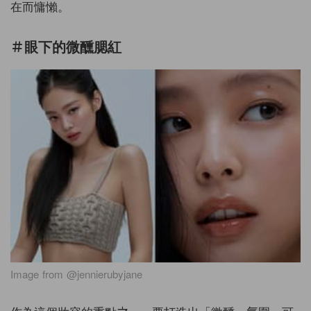
在而慵懶。
＃眼下的微醺腮紅
Image from @jennierubyjane