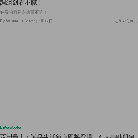
調絕對看不膩！
好看的廚具永遠買不夠！
By
Winnie Hu
/
2023年7月17日
167
0
Lifestyle
亞洲最大：誠品生活新店即將登場，4 大亮點與絕