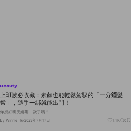
Beauty
上班族必收藏：素顏也能輕鬆駕馭的「一分鐘髮
髻」，隨手一綁就能出門！
你想好明天綁哪一款了嗎？
By
Winnie Hu
/
2023年7月17日
1.1K
0