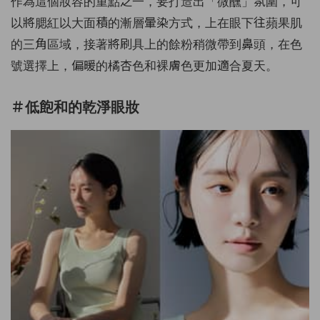
作為這個妝容的重點之一，要打造出「微醺」氛圍，可
以將腮紅以大面積的漸層暈染方式，上在眼下往蘋果肌
的三角區域，接著將刷具上的餘粉稍微帶到鼻頭，在色
號選擇上，偏暖的橘杏色和裸膚色更加適合夏天。
＃低飽和的乾淨眼妝