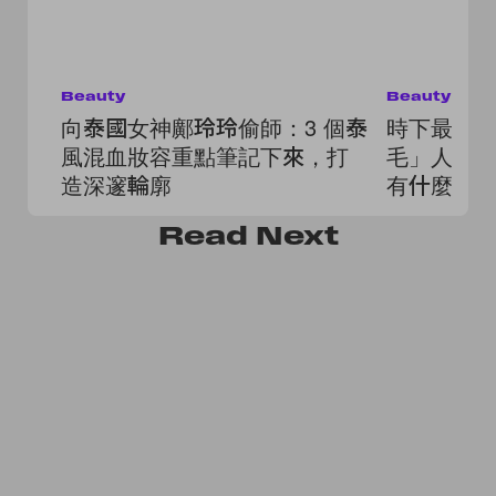
Beauty
Beauty
向泰國女神鄺玲玲偷師：3 個泰
時下最流
風混血妝容重點筆記下來，打
毛」人人
造深邃輪廓
有什麼該
Read
Next