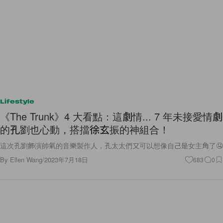
Lifestyle
《The Trunk》4 大看點：這劇情... 7 年未接愛情劇
的孔劉也心動，搭擋徐玄振的神組合！
這次孔劉飾演帥氣的音樂製作人，孔太太們又可以想像自己是女主角了🤤
By
Ellen Wang
/
2023年7月18日
683
0