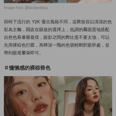
Image from @lavieenbluu
與時下流行的 Y2K 復古風格不同，這款妝容以清淡的色
彩為主軸，因此在眼妝的選擇上，低調的霧面質地搭配
自然色系會是最佳，眼影之間的對比度不要太強，可以
先用裸棕色打底，再將深一階的色號輕刷於眼折處，並
帶到眼尾暈染即可。
＃慵懶感的裸棕唇色