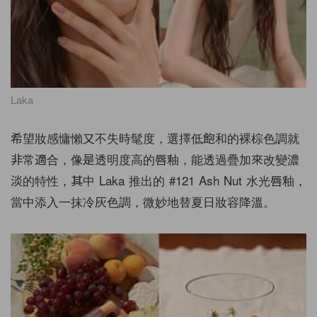
Laka
希望妝感慵懶又不失時髦度，選擇低飽和的裸棕色調就
非常適合，像是透明度高的唇釉，能透過疊加來改變濃
淡的特性，其中 Laka 推出的 #121 Ash Nut 水光唇釉，
當中添入一抹冷灰色調，微妙地替夏日妝容降溫。