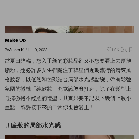
Laka
Make Up
By
Amber Ku
/
Jul 19, 2023
1.0K
0
當夏日降臨，想入手新的彩妝品卻又不想要看上去厚施
脂粉，想必許多女生都關注了韓星們近期流行的清爽風
格妝容，以低飽和色彩結合局部水光感點綴，帶有鬆弛
氛圍的微醺「純欲妝」究竟該怎麼打造，除了在髮型上
選擇微捲不經意的造型，其實只要筆記以下幾個上妝小
重點，或許接下來的日常你也會愛上！
＃底妝的局部水光感