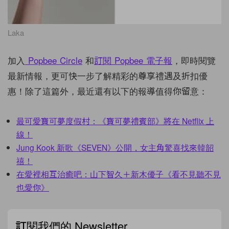
Laka
加入
Popbee Circle
和
訂閱
Popbee
電子報
，即時閱覽
最新情報，更可快一步了解精彩的尊享禮遇及折扣優
惠！除了這篇外，最近還有以下的報導值得你留意：
最可愛寶可夢度假村：《寶可夢禮賓部》將在 Netflix 上
線！
Jung Kook 新歌《SEVEN》公開，女主角驚喜找來韓韶
禧！
在愛裡相互治癒吧：山下智久＋新木優子《看不見聽不見
也愛你》
訂閱我們的 Newsletter