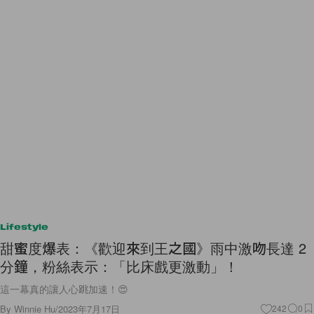
Lifestyle
甜蜜度爆表：《歡迎來到王之國》雨中激吻長達 2
分鐘，粉絲表示：「比床戲更激動」！
這一幕真的讓人心跳加速！😍
By
Winnie Hu
/
2023年7月17日
242
0