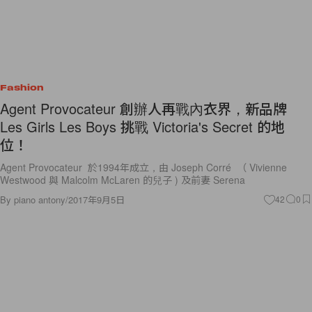
Fashion
Agent Provocateur 創辦人再戰內衣界，新品牌
Les Girls Les Boys 挑戰 Victoria's Secret 的地
位！
Agent Provocateur 於1994年成立，由 Joseph Corré （ Vivienne
Westwood 與 Malcolm McLaren 的兒子 ) 及前妻 Serena
By
piano antony
/
2017年9月5日
42
0