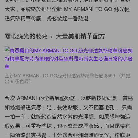
大家，
品牌終於
推出全新 MY ARMANI TO GO 絲光輕
透氣墊精華粉底，勢必掀起一番熱潮
。
零瑕絲光的妝效 +
大量
美肌精華配方
全新MY ARMANI TO GO絲光輕透氣墊精華粉底 $590 （共推
出 6 種色調）
今次
ARMANI
的全新氣墊粉底
，以嶄新技術研創，質感
如絲緞般
透氣感
十足，長效貼服，又不阻塞毛孔，
只需
一拍
一印，就能締造
自然水嫩
的光澤感。如果想增強遮
瑕效果，可重複塗抹，也不會造成厚妝感，而且還帶有
一陣清涼舒爽感覺，十分適合亞洲悶熱的氣侯。粉底更