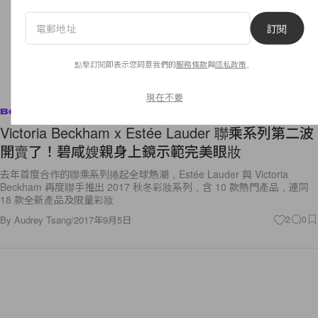
訂閱
點擊訂閱即表示您同意我們的
服務條款
與
隱私政策
。
現在不要
Beauty
Victoria Beckham x Estée Lauder 聯乘系列第二波
開賣了！碧咸嫂親身上鏡示範完美眼妝
去年首度合作的聯乘系列捲起全球熱潮，Estée Lauder 與 Victoria
Beckham 再度聯手推出 2017 秋冬彩妝系列，含 10 款熱門產品，連同
18 款全新產品及限量彩妝
By
Audrey Tsang
/
2017年9月5日
2
0