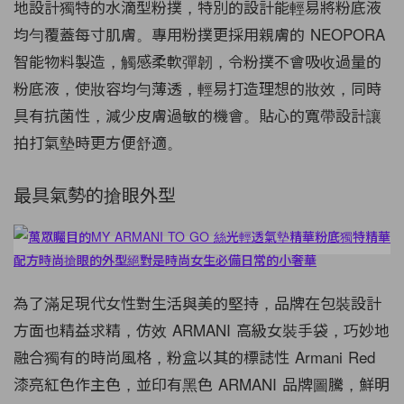
地設計獨特的
水滴型
粉撲，特別的
設計
能輕易將粉底液
均勻覆蓋每寸肌膚。專用粉撲更採用親膚的 NEOPORA
智能物料製造，觸感柔軟彈韌，令粉撲不會吸收過量的
粉底液，使妝容均勻薄透，輕易打造理想的妝效，同時
具有抗菌性，減少皮膚過敏的機會
。
貼心的寬帶設計讓
拍打氣墊時更方便舒適。
最具氣勢的搶眼
外型
為了滿足現代女性對生活與美的堅持，
品牌
在包裝設計
方面也精益求精，仿效
ARMANI
高級女裝手袋，巧妙地
融合獨有的時尚風格，粉盒以其的標誌性 Armani Red
漆亮紅色作主色，並印有黑色
ARMANI
品牌圖騰，
鮮明