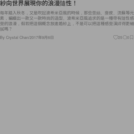
紗向世界展現你的浪漫隨性！
每年踏入秋冬，又是吹起波希米亞風的時候，那些蕾絲、麖皮、流蘇等元
素，編織出一款又一款時尚的造型。波希米亞風追求的是一種帶有隨性感
覺的浪漫，假若把這個概念放進婚紗上，不是可以把這種感覺演繹得更細
膩嗎？
By
Crystal Chan
/
2017年9月6日
25
0