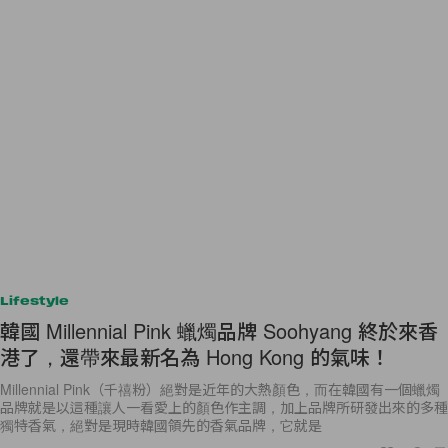
Lifestyle
韓國 Millennial Pink 蠟燭品牌 Soohyang 終於來香
港了，還帶來最新名為 Hong Kong 的氣味！
Millennial Pink（千禧粉）絕對是近年的大熱顏色，而在韓國有一個蠟燭
品牌就是以這種讓人一看愛上的顏色作主調，加上品牌所研發出來的多種
獨特香氣，絕對是現時韓國領先的香氣品牌，它就是