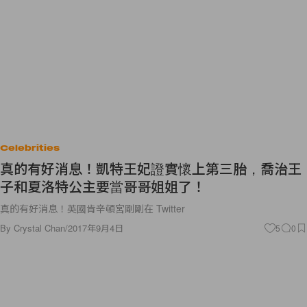
Celebrities
真的有好消息！凱特王妃證實懷上第三胎，喬治王
子和夏洛特公主要當哥哥姐姐了！
真的有好消息！英國肯辛頓宮剛剛在 Twitter
By
Crystal Chan
/
2017年9月4日
5
0