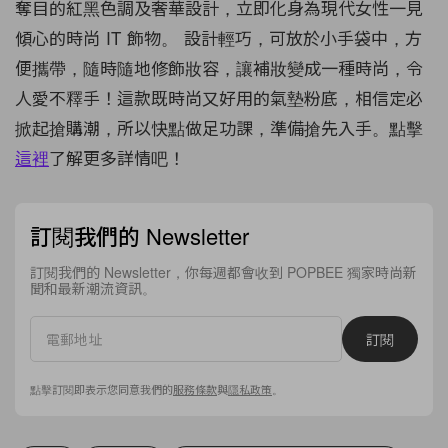
奪目的
紅黑
色調及奢華
設計
，
立即
化身為現代女性一見
傾心的時尚 IT 飾物。 設計輕巧，可放於小手袋中，方
便攜帶，隨時隨地修飾妝容，讓補妝變成一種時尚，令
人愛不釋手！這款既時尚又好用的氣墊
粉底
，相信定必
掀起搶購潮，所以快點做足功課，準備搶先入手。點擊
這裡
了解更多詳情吧
！
訂閱我們的 Newsletter
訂閱我們的 Newsletter，你每週都會收到 POPBEE 獨家時尚新
聞和最新潮流資訊。
訂閱
點擊訂閱即表示您同意我們的
服務條款
與
隱私政策
。