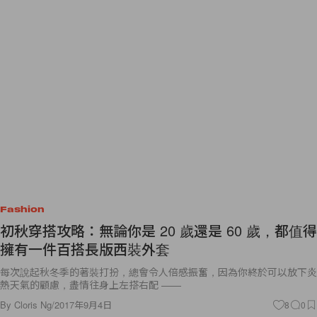
Fashion
初秋穿搭攻略：無論你是 20 歲還是 60 歲，都值得
擁有一件百搭長版西裝外套
每次說起秋冬季的著裝打扮，總會令人倍感振奮，因為你終於可以放下炎
熱天氣的顧慮，盡情往身上左搭右配 ——
By
Cloris Ng
/
2017年9月4日
8
0