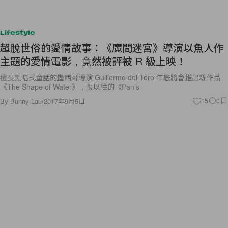
Lifestyle
超脫世俗的愛情故事：《魔間迷宮》導演以魚人作
主題的愛情電影，竟然被評被 R 級上映！
擅長黑暗式童話的墨西哥導演 Guillermo del Toro 年底將會推出新作品
《The Shape of Water》，跟以往的《Pan’s
By
Bunny Lau
/
2017年9月5日
15
0