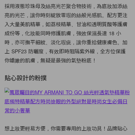
採用液態珍珠母及絲亮光芒聚合物技術，為底妝加添
絲
亮
的光芒，讓你時刻綻放零瑕的
絲般
光感肌。
配方
更注
入
大量
美肌精華，如荔枝精華、甘油和透明質酸等護膚
成份等，
化妝
能同時修護肌膚，
強效
保濕長達
18
小
時，亦可撫平細紋、淡化瑕疵，
讓你
重拾
健康膚色
。
加
上
SPF23
防曬度，有效即時阻隔紫外線，全方位保護
你嬌嫩的肌膚，無疑是最強的氣墊粉底！
貼心設計的粉撲
想上妝更輕易方便，你需要專用的上妝功具！品牌貼心