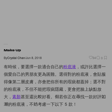
Make Up
By
Crystal Chan
/
Jun 8, 2018
34
0
有時候，要選擇一款適合自己的
粉底液
，或許比選擇一
個愛自己的男朋友更為困難。選得對的粉底液，會貼服
得像第二層皮膚，亦會把你所有的瑕疵都蓋掉；選不對
的粉底液，不但不能把瑕疵隱藏，更會把臉上缺點放
大，
素顏
甚至還比較好看。假若你正在尋找一款好評如
潮的粉底液，不妨考慮一下以下 5 款！