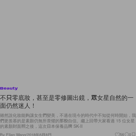
Beauty
不只零底妝，甚至是零修圖出鏡，眾女星自然的一
面仍然迷人！
雖然說化妝能夠讓女生們變美，不過在現今的時代中不知從何時開始，我
們更羨慕的是素顏仍無所畏懼的那股自信。繼上回帶大家看過 15 位女星
的素顏封面照之後，這次日本保養品牌 SK-II
By
Ellen Wang
/
2018年6月8日
56
0