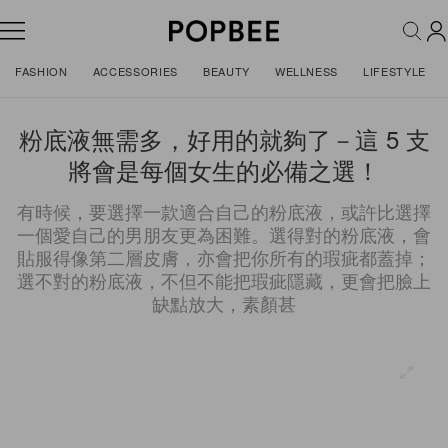
FASHION
ACCESSORIES
BEAUTY
WELLNESS
LIFESTYLE
粉底液無需多，好用的就夠了－這 5 支
將會是每個女生的必備之選！
有時候，要選擇一款適合自己的粉底液，或許比選擇
一個愛自己的男朋友更為困難。選得對的粉底液，會
貼服得像第二層皮膚，亦會把你所有的瑕疵都蓋掉；
選不對的粉底液，不但不能把瑕疵隱藏，更會把臉上
缺點放大，素顏甚