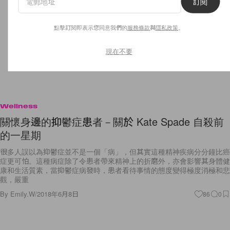
訂閱
點擊訂閱即表示您同意我們的
服務條款
與
隱私政策
。
現在不要
Wellness
關懷身邊的抑鬱症患者－關於 Kate Spade 自殺前
的一星期
很多人誤以為抑鬱症並不是一個「病」，但其實這種精神疾病分分鐘比癌
症更可怕。這種病症除了令患者帶來精神上的折磨外，亦會影響其身體健
康和生活質素，當抑鬱症病發時，患者看待事情的態度變得極度消極和悲
觀，嚴重
By
Emily.W
/
2018年6月8日
86
0