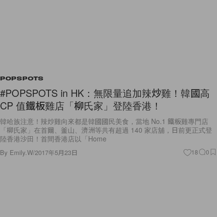
POPSPOTS
#POPSPOTS in HK：無限量追加辣炒雞！韓國高
CP 值鐵板雞店「柳氏家」登陸香港！
韓哈族注意！辣炒雞向來都是韓國國民美食，當地 No.1 鐵板雞專門店
「柳氏家」在首爾、釜山、濟洲等共有超過 140 家店舖，日前更正式登
陸香港沙田！首間香港店以「Home
By
Emily.W
/
2017年5月23日
18
0