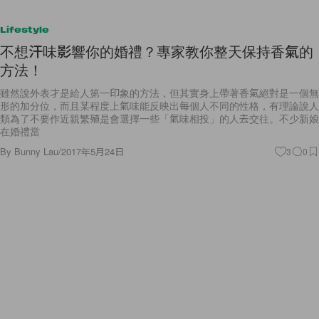
Lifestyle
不想汗味影響你的婚禮？專家教你整天保持香氣的
方法！
雖然說外表才是給人第一印象的方法，但其實身上帶著香氣絕對是一個無
形的加分位，而且某程度上氣味能反映出每個人不同的性格，有理論說人
類為了不要作近親繁殖是會選擇一些「氣味相投」的人去交往。不少新娘
在婚禮當
By
Bunny Lau
/
2017年5月24日
3
0