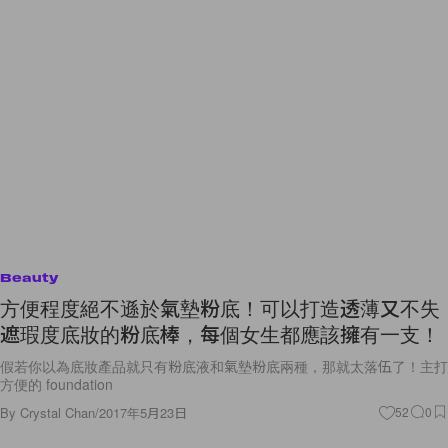
Beauty
方便程度絕不遜於氣墊粉底！可以打造透薄又不失
遮瑕度底妝的粉底棒，每個女生都應該擁有一支！
假若你以為底妝產品就只有粉底液和氣墊粉底兩種，那就太落伍了！主打
方便的 foundation
By
Crystal Chan
/
2017年5月23日
52
0