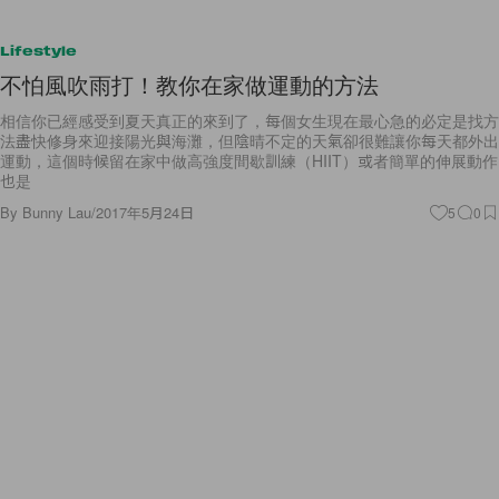
Lifestyle
不怕風吹雨打！教你在家做運動的方法
相信你已經感受到夏天真正的來到了，每個女生現在最心急的必定是找方
法盡快修身來迎接陽光與海灘，但陰晴不定的天氣卻很難讓你每天都外出
運動，這個時候留在家中做高強度間歇訓練（HIIT）或者簡單的伸展動作
也是
By
Bunny Lau
/
2017年5月24日
5
0