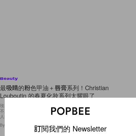
Beauty
最吸睛的粉色甲油＋唇膏系列！Christian
Louboutin 的春夏化妝系列太耀眼了
玫瑰粉色是今季的化妝潮流大熱，用於妝容上，可以塑造時尚的女人味。
不過要懂得聰明地選擇閃耀粉色的妝粉，如果顏色色調太深，可能會給予
人老土過時的感覺。今季 Christian Louboutin
By
Audrey Tsang
/
2017年5月24日
13
0
訂閱我們的 Newsletter