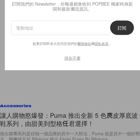
訂閱我們的 Newsletter，你每週都會收到 POPBEE 獨家時尚新
聞和最新潮流資訊。
訂閱
點擊訂閱即表示您同意我們的
服務條款
與
隱私政策
。
現在不要
Accessories
讓人購物慾爆發：Puma 推出全新 5 色麂皮厚底波
鞋系列，由甜美到型格任君選擇！
推出聯乘系列是炒熱一個品牌的其中一大妙法，Puma 就是其中一個好例
子，與樂壇天后 Rihanna 推出 Fenty Puma By Rihanna