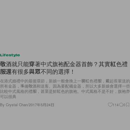
Lifestyle
敬酒就只能穿著中式旗袍配金器首飾？其實紅色禮
服還有很多與眾不同的選擇！
在港式婚禮中的最後環節，新娘一般會換上一襲紅色禮服，戴起長輩送的
所有金器，準備敬酒和送客。因為要配襯金器，所以大多新娘會選擇一些
比較中式風格的禮服，甚至是鮮紅色的旗袍。中式風格不是不好，旗袍亦
可以很典
By
Crystal Chan
/
2017年5月24日
114
0