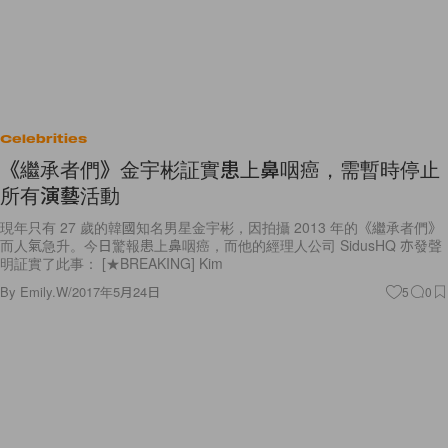
Celebrities
《繼承者們》金宇彬証實患上鼻咽癌，需暫時停止
所有演藝活動
現年只有 27 歲的韓國知名男星金宇彬，因拍攝 2013 年的《繼承者們》
而人氣急升。今日驚報患上鼻咽癌，而他的經理人公司 SidusHQ 亦發聲
明証實了此事： [★BREAKING] Kim
By
Emily.W
/
2017年5月24日
5
0