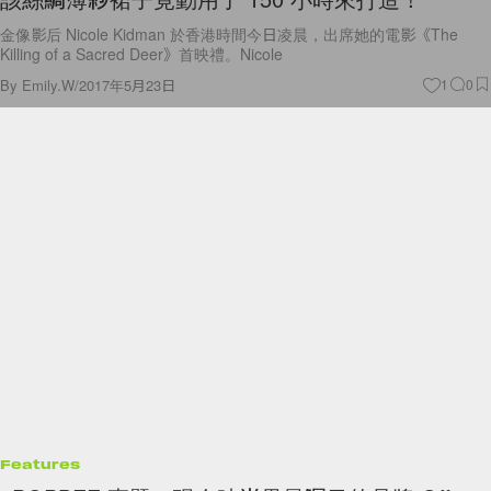
金像影后 Nicole Kidman 於香港時間今日凌晨，出席她的電影《The
Killing of a Sacred Deer》首映禮。Nicole
By
Emily.W
/
2017年5月23日
1
0
Features