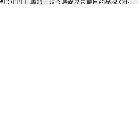
#POPBEE 專題：現今時尚界最矚目的品牌 Off-
White，一起來認識它的幕後主腦！
當你看見大街大巷稍為會打扮的時尚達人的身上總是有著斜間元素的設
計，就知道 Off-White 的人氣程度吧。的確，這個品牌其實由 2013 年成
立至今，只是短短 4
By
Crystal Chan
/
2017年5月23日
6
0