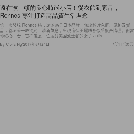
遠在波士頓的良心時尚小店！從衣飾到家品，
Rennes 專注打造高品質生活理念
第一次發現 Rennes 時，還以為是日本品牌，無論相片色調、風格及貨
品，都滲着一股簡約、清新氣息，出現這個美麗誤會似乎很合情理。但當
你細心一看，它不但是一位居於美國波士頓的女子 Julia
By
Cloris Ng
/
2017年5月24日
11
0