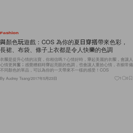
Fashion
與顏色玩遊戲：COS 為你的夏日穿搭帶來色彩，
長裙、布袋、條子上衣都是令人快樂的色調
衣服是提升心情的法寶，你相信嗎？心情好時，穿起美麗的衣服，會讓人
心情更興奮；感覺糟糕時穿起亮眼的色調，也會讓人重拾心情，衣櫥常備
不同顏色的單品，可以為你的一天帶來不一樣的感受！COS
By
Audrey Tsang
/
2017年5月23日
1
0