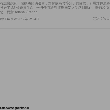
有誰會想到一個歡樂的演唱會，竟會成為恐怖分子的目標，引爆炸彈最終
奪走了 22 條寶貴生命⋯⋯任誰都會對這場無妄之災感到痛心、難過和憤
怒，而對 Ariana Grande
By
Emily.W
/
2017年5月24日
28
0
Uncategorized