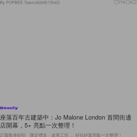
By
POPBEE Team
/
2024年7月4日
772
0
Beauty
座落百年古建築中：Jo Malone London 首間街邊
店開幕，5+ 亮點一次整理！
訂製瓶身刻印、限定禮盒、皮革工坊 … 好玩好逛亮點一次整理！