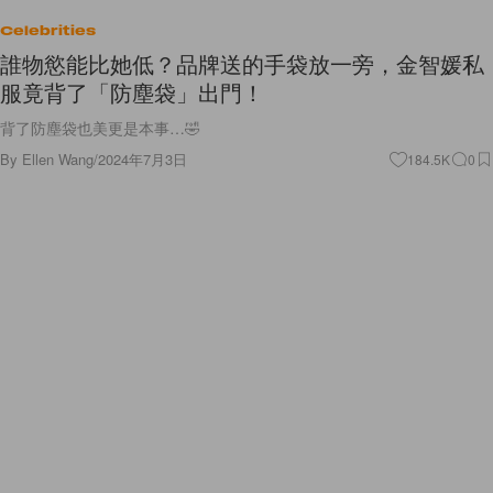
Celebrities
誰物慾能比她低？品牌送的手袋放一旁，金智媛私
服竟背了「防塵袋」出門！
背了防塵袋也美更是本事…🤣
By
Ellen Wang
/
2024年7月3日
184.5K
0