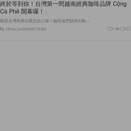
終於等到你！台灣第一間越南經典咖啡品牌 Cộng
Cà Phê 開幕囉！
聽說台灣有推出限定款口味！咖啡迷們趕快出動～
By
Olivia Liu
/
2024年7月4日
1.3K
0