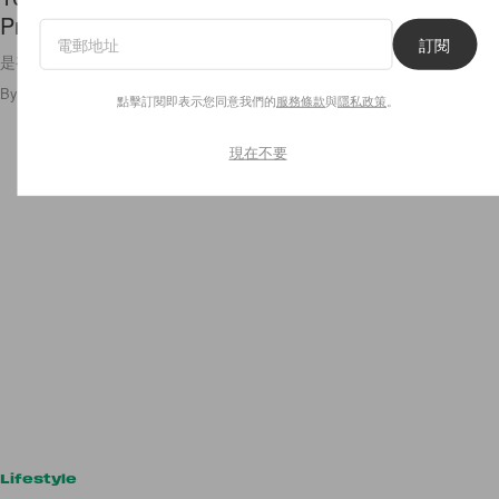
Première，腕錶 + 耳機 + 項鍊設計令人著迷！
訂閱
是有 Chanel Logo 的耳機😍
By
Ellen Wang
/
2024年7月4日
2.3K
0
點擊訂閱即表示您同意我們的
服務條款
與
隱私政策
。
現在不要
Lifestyle