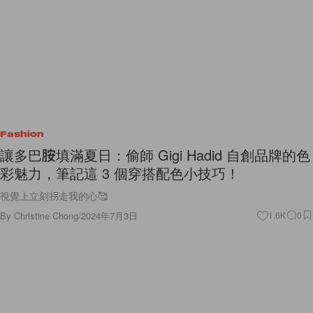
Fashion
讓多巴胺填滿夏日：偷師 Gigi Hadid 自創品牌的色
彩魅力，筆記這 3 個穿搭配色小技巧！
視覺上立刻拐走我的心🥰
By
Christine Chong
/
2024年7月3日
1.6K
0