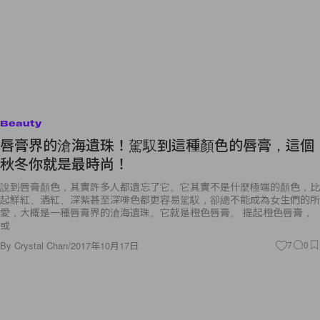
Beauty
唇膏界的滄海遺珠！駕馭到這種顏色的唇膏，這個
秋冬你就是最時尚！
說到唇膏顏色，其實許多人都遺忘了它。它其實不是什麼極端的顏色，比
起鮮紅、酒紅、深紫甚至深啡色都更容易駕馭，卻總不能成為女生們的所
愛，大概是一種唇膏界的滄海遺珠。它就是橙色唇膏。 提起橙色唇膏，
或
By
Crystal Chan
/
2017年10月17日
7
0