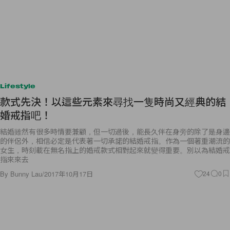
Lifestyle
款式先決！以這些元素來尋找一隻時尚又經典的結
婚戒指吧！
結婚雖然有很多時情要兼顧，但一切過後，能長久伴在身旁的除了是身邊
的伴侶外，相信必定是代表著一切承諾的結婚戒指。作為一個著重潮流的
女生，時刻載在無名指上的婚戒款式相對起來就變得重要。別以為結婚戒
指來來去
By
Bunny Lau
/
2017年10月17日
24
0