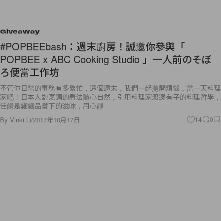
Giveaway
#POPBEEbash：週末廚房！誠邀你參與「
POPBEE x ABC Cooking Studio 」一人前のそぼ
ろ便當工作坊
不管你日常的事務有多繁忙，這個週末，我們一起拋開煩惱，當一天料理
家吧！日本人對烹調的看法隨心自然，引用料理家渡邊有子的料理哲學，
佳餚是細細品嘗下的滋味，用心靜
By
Vinki Li
/
2017年10月17日
14
0