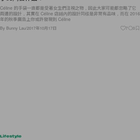
Céline 的手袋一直都是受著女生們注視之物，因此大家可能都忽略了它
周遭的設計，其實在 Céline 店鋪內的設計同樣是非常有品味，而在 2016
年的秋季廣告上你或許發現到 Céline
By
Bunny Lau
/
2017年10月17日
7
0
Lifestyle