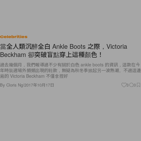
Celebrities
當全人類沉醉全白 Ankle Boots 之際，Victoria
Beckham 卻突破盲點穿上這種顏色！
過去幾個月，我們報導過不少有關於白色 ankle boots 的資訊，這款在今
年時裝週場外頻頻出現的鞋款，無疑為秋冬季掀起另一波熱潮。不過這邊
廂的 Victoria Beckham 不僅拿捏好
By
Cloris Ng
/
2017年10月17日
3
0