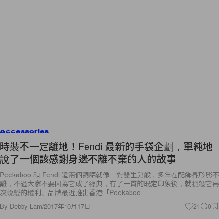
Accessories
時裝不一定離地！Fendi 最新的手袋企劃，單純地
說了一個該感謝身邊不離不棄的人的故事
Peekaboo 和 Fendi 這兩個詞語就像一對雙生兒般，多年在配飾界形影不
離，不過大家不要因為它成了經典，有了一貫的既定印象後，就扼殺它再
次蛻變的權利。品牌最近推出香港「Peekaboo
By
Debby Lam
/
2017年10月17日
21
0