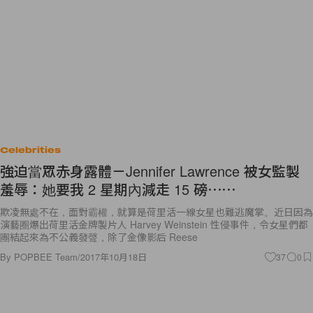
Celebrities
強迫當眾赤身露體－Jennifer Lawrence 被女監製
羞辱：她要我 2 星期內減走 15 磅⋯⋯
欺凌無處不在，面對霸權，就算是荷里活一線女星也難逃魔掌。近日因為
演藝圈爆出荷里活金牌製片人 Harvey Weinstein 性侵事件，令女星們都
團結起來為不公義發聲，除了金像影后 Reese
By
POPBEE Team
/
2017年10月18日
37
0