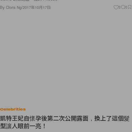
By
Cloris Ng
/
2017年10月17日
3
0
Celebrities
凱特王妃自懷孕後第二次公開露面，換上了這個髮
型讓人眼前一亮！