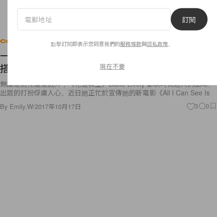
訂閱
Celebrities
點擊訂閱即表示您同意我們的
服務條款
與
隱私政策
。
一個下午轉換 3 個 Look！Blake Lively 的最新穿
搭，每一款都讓人留下深刻印象！
現在不要
無論是戲裡還是戲外，《花邊教主》Blake Lively 都以時尚過人的品味、
出眾的打扮俘虜人心。近日她正忙於宣傳她的新電影《All I Can See Is
By
Emily.W
/
2017年10月17日
3
0