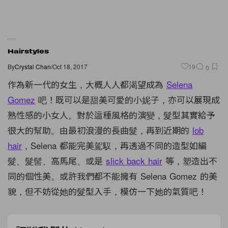
Hairstyles
By
Crystal Chan
/
Oct 18, 2017
19
0
作為新一代的女生，大概人人都渴望成為
Selena
Gomez
吧！既可以是甜美可愛的小妮子，亦可以展現成
熟性感的小女人。對於這種風格的演變，髮型其實給予
很大的幫助。由最初浪漫的長曲髮，再到近期的
lob
hair
，Selena 都能完美駕馭，再透過不同的造型如編
髮、髮髻、高馬尾、或是
slick back hair
等，塑造出不
同的個性美。或許我們都不能擁有 Selena Gomez 的美
貌，但不妨從她的髮型入手，模仿一下她的氣質吧！