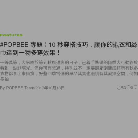
Features
#POPBEE 專題：10 秒穿搭技巧，讓你的襯衣和絲
巾達到一物多穿效果！
千等萬等，大家終於等到秋風送爽的日子，已着手準備的轉季大行動終於
看到一點點曙光。但你可有想過，轉季並不一定要翻箱倒籠般將所有秋冬
衣物都拿出來轉換，好些四季常備的單品其實也繼續有其發揮空間，例如
長袖
By
POPBEE Team
/
2017年10月18日
83
0