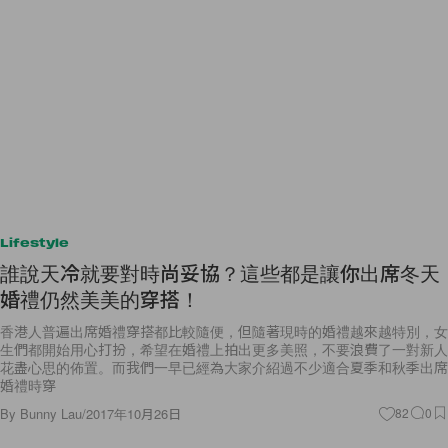
Lifestyle
誰說天冷就要對時尚妥協？這些都是讓你出席冬天
婚禮仍然美美的穿搭！
香港人普遍出席婚禮穿搭都比較隨便，但隨著現時的婚禮越來越特別，女
生們都開始用心打扮，希望在婚禮上拍出更多美照，不要浪費了一對新人
花盡心思的佈置。而我們一早已經為大家介紹過不少適合夏季和秋季出席
婚禮時穿
By
Bunny Lau
/
2017年10月26日
82
0