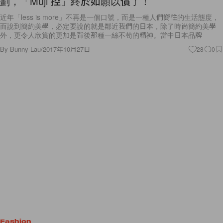
劃，「Muji 控」終於如願以償了！
近年「less is more」不再是一個口號，而是一種人們嚮往的生活態度，
而說到簡約美學，必定要說的就是鄰近我們的日本，除了時尚簡約美學
外，更令人欣賞的更加是背後那種一絲不苟的精神。當中日本品牌
By
Bunny Lau
/
2017年10月27日
28
0
Fashion