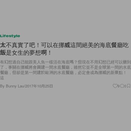
Lifestyle
太不真實了吧！可以在挪威這間絕美的海底餐廳吃
飯是女生的夢想啊！
有幻想過自己能跟美人魚一樣活在海底嗎？但現在不用幻想已經可以做到
了，事關在挪威將會興建一間水底餐廳，雖然它並不是全球第一間的水底
餐廳，但卻是第一間建於歐洲的水底餐廳，必定會成為挪威的新景點！
這
By
Bunny Lau
/
2017年10月25日
9
0