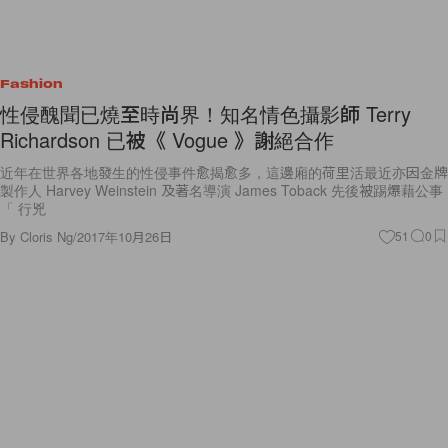
Fashion
性侵醜聞已燒至時尚界！知名情色攝影師 Terry
Richardson 已被《 Vogue 》謝絕合作
近年在世界各地發生的性侵事件愈揭愈多，這邊廂的荷里活最近亦因金牌
製作人 Harvey Weinstein 及著名導演 James Toback 先後被踢爆藉公事
「 行兇
By
Cloris Ng
/
2017年10月26日
51
0