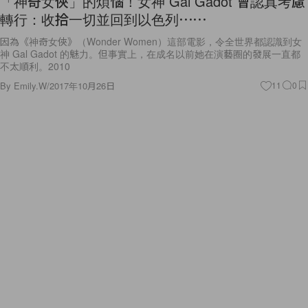
「神奇女俠」的煩惱！女神 Gal Gadot 曾認真考慮
轉行：收拾一切並回到以色列⋯⋯
因為《神奇女俠》（Wonder Women）這部電影，令全世界都認識到女
神 Gal Gadot 的魅力。但事實上，在成名以前她在演藝圈的發展一直都
不太順利。2010
By
Emily.W
/
2017年10月26日
11
0