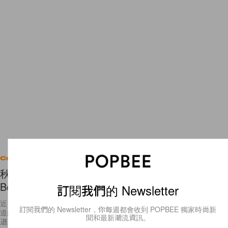
Celebrities
秋冬時尚運動風穿搭，只要有這一件百搭的
Bomber Jacket 就可以了！
訂閱我們的 Newsletter
近日天氣漸涼，不少女生都已經穿著長袖外套出門了。上年秋冬季大行其
訂閱我們的 Newsletter，你每週都會收到 POPBEE 獨家時尚新
道的單品－Bomber Jacket，熱潮並沒有因為經歷完春夏季的洗禮而減
聞和最新潮流資訊。
退，今個秋冬依舊是 On Trend 的