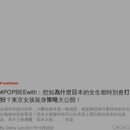
Fashion
#POPBEEwith：想知為什麼日本的女生都特別會打
扮？東京女孩裝身策略大公開！
去過日本旅行的你，大概也會有過一種感受，就是疑惑為什麼日本的女生
好像都特別有氣質？現在大家隨時也可以在市面上買到來自日本的化妝
品，有不少更標著「日本大賣」、「市場
By
Debby Lam
/
2017年10月26日
8
0