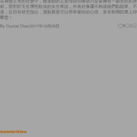
在視覺主導的社會中，做運動的主要理由彷彿就只是要擁有一副美好的身
材，但對於天生惰性較強的女生來說，外表好像還不夠讓她們動起來。不
過，近日有研究指出，運動其實可以帶來愉快的心情，更有助預防患上抑
鬱症！
By
Crystal Chan
/
2017年10月26日
8
0
Celebrities