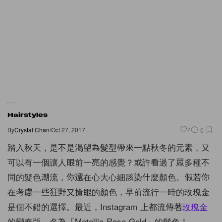
Hairstyles
By
Crystal Chan
/
Oct 27, 2017
7
0
踏入秋天，是不是渴望為髮型帶來一點秋冬的元素，又
可以有一個讓人眼前一亮的感覺？或許看過了眾多種不
同的髮色潮流，你還在心大心細該染什麼顏色。假若你
在考慮一些狂野又搶眼的顏色，早前流行一時的玫瑰金
是個不錯的選擇。最近，Instagram 上都流傳著
玫瑰金
的變奏版，名為「Metallic Rose Gold」的髮色！