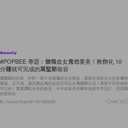
Beauty
#POPBEE 專題：做吸血女鬼也要美！教你化 10
分鐘就可完成的萬聖節妝容
萬聖節的到來，對於一班不太愛蒲的女生來說，其實也沒有太大的意義和
氣氛。之不過，雖說吸血鬼的妝容只可以在萬聖節出現？其實平日也絕對
可以的！其實酒紅色系的妝容，今年在歐美日韓等地都非常流行，而且剛
好跟秋冬
By
Crystal Chan
/
2017年10月26日
160
0