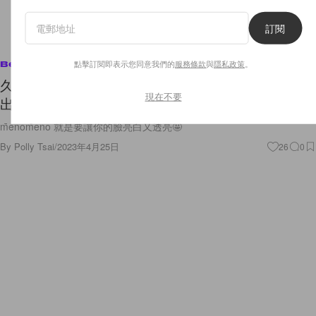
訂閱
點擊訂閱即表示您同意我們的
服務條款
與
隱私政策
。
Beauty
久等了：只賣 4 樣產品的 m̄enom̄eno，終於再推
現在不要
出保養新品！
m̄enom̄eno 就是要讓你的臉亮白又透亮🤩
By
Polly Tsai
/
2023年4月25日
26
0