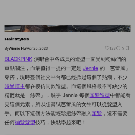
Images From Instagram @lalalalisa_m and @jennierubyjane
Hairstyles
By
Winnie Hu
/
Apr 25, 2023
123
0
BLACKPINK
演唱會中各成員的造型一直受到粉絲們的
重點關注，而最值得一提的一定是
Jennie
的「芭蕾風」
穿搭，現時整個社交平台都已經掀起這個了熱潮，不少
時尚博主
都在模仿同款造型。而這個風格最不可缺少的
精髓就是「絲帶」，幾乎 Jennie 每個
頭髮造型
中都能看
見這個元素，所以想嘗試芭蕾風的女生可以從髮型入
手。而以下這個方法能輕鬆把絲帶融入
頭髮
，還不需要
任何
編髮髮型
技巧，快點學起來吧！