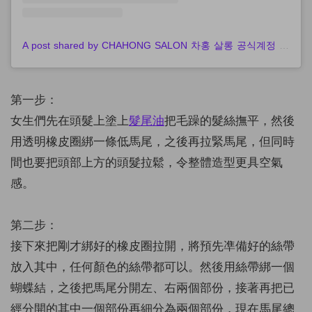
A post shared by CHAHONG SALON 차홍 살롱 공식계정 (@chahong_official)
第一步：
女生們先在頭髮上塗上
髮尾油
把毛躁的髮絲撫平，然後
用透明橡皮圈綁一條低馬尾，之後再拉緊馬尾，但同時
間也要把頭部上方的頭髮拉鬆，令整體造型更具空氣
感。
第二步：
接下來把剛才綁好的橡皮圈拉開，將預先凖備好的絲帶
放入其中，任何顏色的絲帶都可以。然後用絲帶綁一個
蝴蝶結，之後把馬尾分開左、右兩個部份，接著再把已
經分開的其中一個部份再細分為兩個部份，現在馬尾總