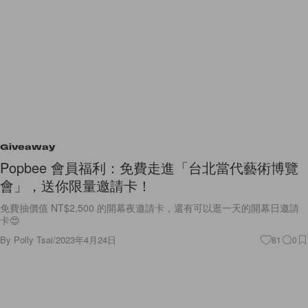
Giveaway
Popbee 會員福利：免費走進「台北當代藝術博覽
會」，送你限量邀請卡！
免費抽價值 NT$2,500 的開幕夜邀請卡，還有可以逛一天的開幕日邀請
卡😍
By
Polly Tsai
/
2023年4月24日
81
0