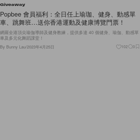
Giveaway
Popbee 會員福利：全日任上瑜珈、健身、動感單
車、跳舞班…送你香港運動及健康博覽門票！
網羅全港頂尖瑜伽導師及健身教練，提供多達 40 個健身、瑜伽、動感單
車及多元化舞蹈課堂！
By
Bunny Lau
/
2023年4月25日
102
0