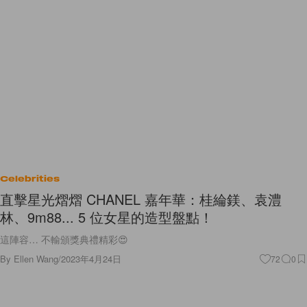
Celebrities
直擊星光熠熠 CHANEL 嘉年華：桂綸鎂、袁澧
林、9m88... 5 位女星的造型盤點！
這陣容… 不輸頒獎典禮精彩😍
By
Ellen Wang
/
2023年4月24日
72
0