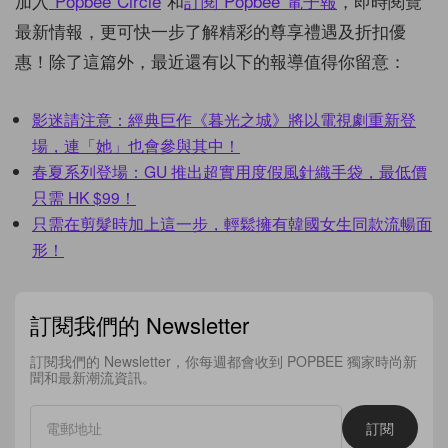
加入
Popbee Circle
和
訂閱
Popbee
電子報
，即時閱覽
最新情報，更可快一步了解精彩的尊享禮遇及折扣優
惠！除了這篇外，最近還有以下的報導值得你留意：
影迷請注意：經典巨作《暮光之城》將以電視劇重新登
場，連「她」也會參與其中！
春夏系列登場：GU 推出超實用度假風針織手袋，最低價
只需 HK $99！
只需在剪髮時加上這一步，輕鬆擁有韓國女生同款流暢面
形！
訂閱我們的 Newsletter
訂閱我們的 Newsletter，你每週都會收到 POPBEE 獨家時尚新
聞和最新潮流資訊。
訂閱