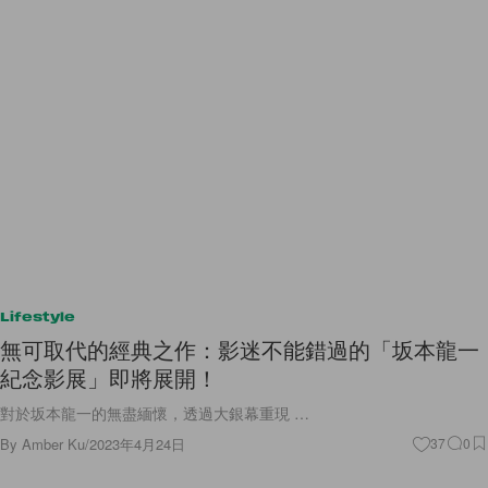
Lifestyle
無可取代的經典之作：影迷不能錯過的「坂本龍一
紀念影展」即將展開！
對於坂本龍一的無盡緬懷，透過大銀幕重現 …
By
Amber Ku
/
2023年4月24日
37
0