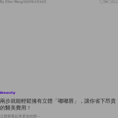
By
Ellen Wang
/
2023年4月24日
36
0
Beauty
兩步就能輕鬆擁有立體「嘟嘟唇」，讓你省下昂貴
的醫美費用！
立體唇看起來更加幼態～