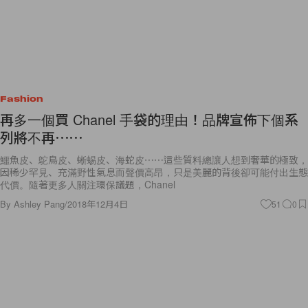
Fashion
再多一個買 Chanel 手袋的理由！品牌宣佈下個系
列將不再⋯⋯
鱷魚皮、鴕鳥皮、蜥蜴皮、海蛇皮⋯⋯這些質料總讓人想到奢華的極致，
因稀少罕見、充滿野性氣息而聲價高昂，只是美麗的背後卻可能付出生態
代價。隨著更多人關注環保議題，Chanel
By
Ashley Pang
/
2018年12月4日
51
0