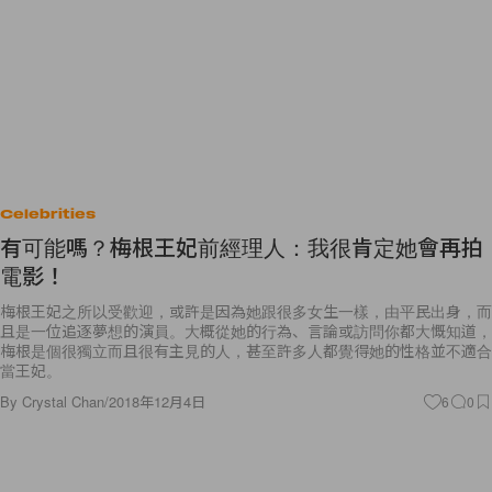
Celebrities
有可能嗎？梅根王妃前經理人：我很肯定她會再拍
電影！
梅根王妃之所以受歡迎，或許是因為她跟很多女生一樣，由平民出身，而
且是一位追逐夢想的演員。大概從她的行為、言論或訪問你都大慨知道，
梅根是個很獨立而且很有主見的人，甚至許多人都覺得她的性格並不適合
當王妃。
By
Crystal Chan
/
2018年12月4日
6
0