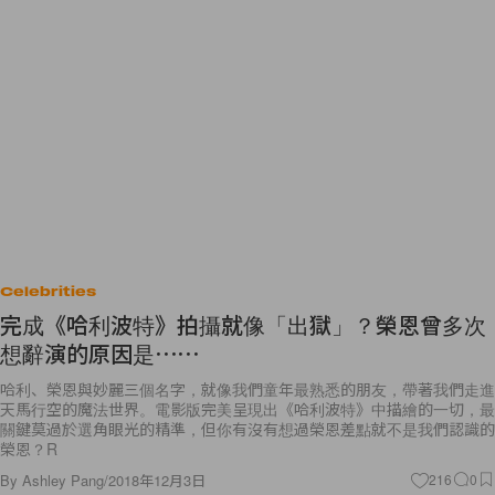
Celebrities
完成《哈利波特》拍攝就像「出獄」？榮恩曾多次
想辭演的原因是⋯⋯
哈利、榮恩與妙麗三個名字，就像我們童年最熟悉的朋友，帶著我們走進
天馬行空的魔法世界。電影版完美呈現出《哈利波特》中描繪的一切，最
關鍵莫過於選角眼光的精準，但你有沒有想過榮恩差點就不是我們認識的
榮恩？R
By
Ashley Pang
/
2018年12月3日
216
0