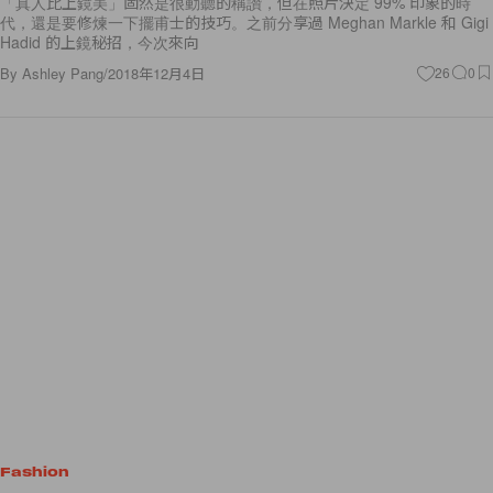
「真人比上鏡美」固然是很動聽的稱讚，但在照片決定 99% 印象的時
代，還是要修煉一下擺甫士的技巧。之前分享過 Meghan Markle 和 Gigi
Hadid 的上鏡秘招，今次來向
By
Ashley Pang
/
2018年12月4日
26
0
Fashion