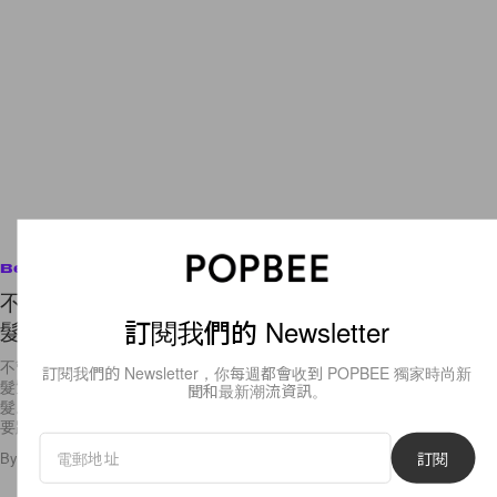
Beauty
不管用多強烈的定型噴霧也不能 Hold 住一頭曲
訂閱我們的 Newsletter
髮？因為你沒有這樣做！
不管你手持的是一款專業的髮型工具，還是自製的膠樽捲髮器，至少你的
訂閱我們的 Newsletter，你每週都會收到 POPBEE 獨家時尚新
髮質太過幼又太直，即使多強勁的捲髮捧也不能讓你電出一頭自然的曲
聞和最新潮流資訊。
髮。那是否就代表幼髮女生就永遠也沒有擁有曲髮造型的一日？其實只需
要跟著以下
訂閱
By
Crystal Chan
/
2018年12月4日
621
0