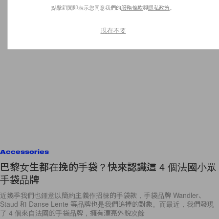
點擊訂閱即表示您同意我們的
服務條款
與
隱私政策
。
現在不要
Accessories
巴黎女生都在挽的手袋？快來認識這 4 個法國小眾
手袋品牌
近幾季我們也鍾意以簡約主義作招徠的手袋款，手袋品牌 Wandler、
Staud 和 Danse Lente 等品牌也是我們追捧的對象。而最近，我們發現
了 4 個來自法國的手袋品牌，擁有漂亮外貌次餘