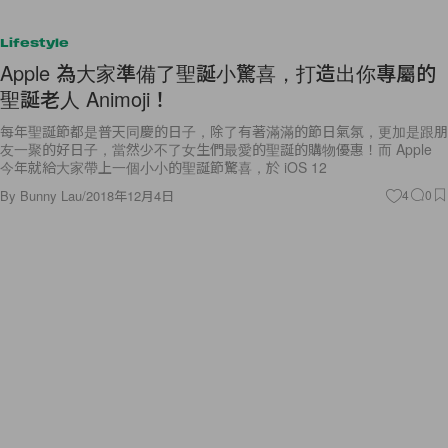
Lifestyle
Apple 為大家準備了聖誕小驚喜，打造出你專屬的
聖誕老人 Animoji！
每年聖誕節都是普天同慶的日子，除了有著滿滿的節日氣氛，更加是跟朋
友一聚的好日子，當然少不了女生們最愛的聖誕的購物優惠！而 Apple
今年就給大家帶上一個小小的聖誕節驚喜，於 iOS 12
By
Bunny Lau
/
2018年12月4日
4
0