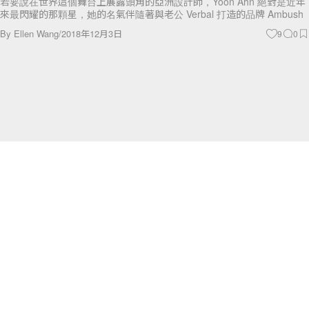
若要說在世界這個舞台上展露頭角的亞洲設計師，Yoon Ahn 絕對是近年
來最閃耀的那顆星，她的名氣伴隨著與老公 Verbal 打造的品牌 Ambush
By
Ellen Wang
/
2018年12月3日
9
0
Lifestyle
續集來了！你敢相約他情人節去看《Happy Death