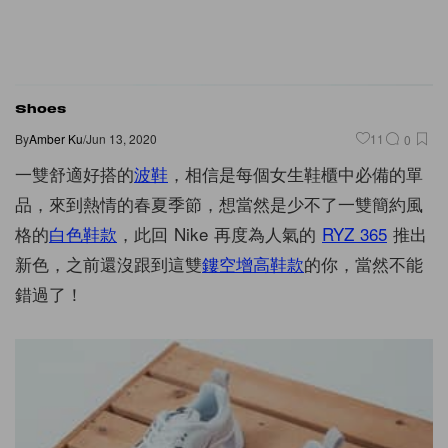
Shoes
By
Amber Ku
/
Jun 13, 2020
11
0
一雙舒適好搭的
波鞋
，相信是每個女生鞋櫃中必備的單
品，來到熱情的春夏季節，想當然是少不了一雙簡約風
格的
白色鞋款
，此回 Nike 再度為人氣的
RYZ 365
推出
新色，之前還沒跟到這雙
鏤空增高鞋款
的你，當然不能
錯過了！