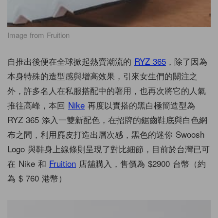
Image from Fruition
自推出後便在全球掀起熱賣潮流的
RYZ 365
，除了因為
本身特殊的造型感與增高效果，引來女生們的關注之
外，許多名人在私服搭配中的著用，也再次將它的人氣
推往高峰，本回
Nike
再度以實搭的黑白極簡造型為
RYZ 365 添入一雙新配色，在招牌的鋸齒鞋底與白色網
布之間，利用麂皮打造出層次感，黑色的迷你 Swoosh
Logo 與鞋身上線條則呈現了對比細節，目前於台灣已可
在 Nike 和
Fruition
店舖購入，售價為 $2900 台幣（約
為 $ 760 港幣）