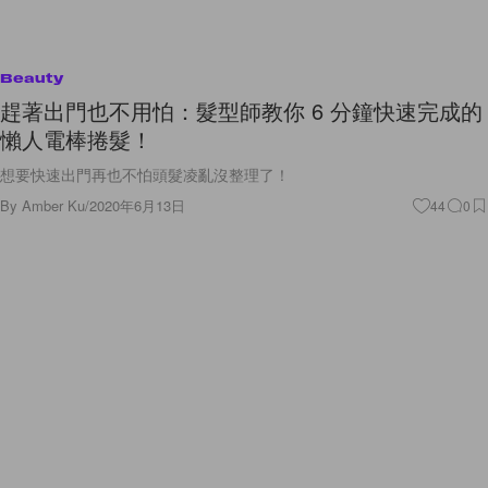
Beauty
趕著出門也不用怕：髮型師教你 6 分鐘快速完成的
懶人電棒捲髮！
想要快速出門再也不怕頭髮凌亂沒整理了！
By
Amber Ku
/
2020年6月13日
44
0