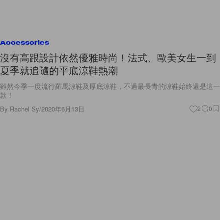
Accessories
沒有高跟設計依然優雅時尚！法式、歐美女生一到
夏季就追隨的平底涼鞋熱潮
雖然今季一度流行羅馬涼鞋及厚底涼鞋，不過最長青的涼鞋始終還是這一
款！
By
Rachel Sy
/
2020年6月13日
2
0