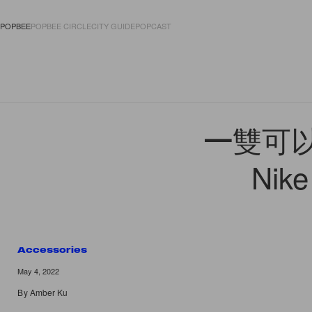
POPBEE
POPBEE CIRCLE
CITY GUIDE
POPCAST
FASHION
ACCES
一雙可以
Nik
Accessories
May 4, 2022
By
Amber Ku