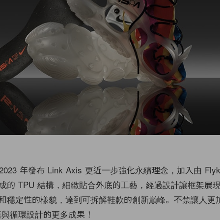
 2023 年發布 Link Axis 更近一步強化永續理念，加入由 Flyk
成的 TPU 結構，細緻貼合外底的工藝，經過設計讓框架展
和穩定性的樣貌，達到可拆解鞋款的創新巔峰。不禁讓人更
廢棄與循環設計的更多成果！