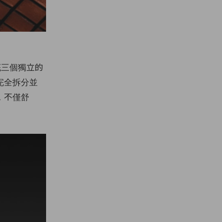
鞋底三個獨立的
完全拆分並
，不僅舒