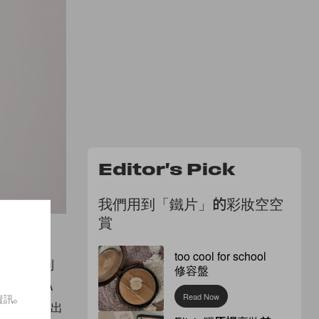
Editor's Pick
我們用到「鐵片」的彩妝空空
賞
too cool for school
戰傳統原則
修容盤
 ISPA
資訊。
Read Now
A 團隊推出