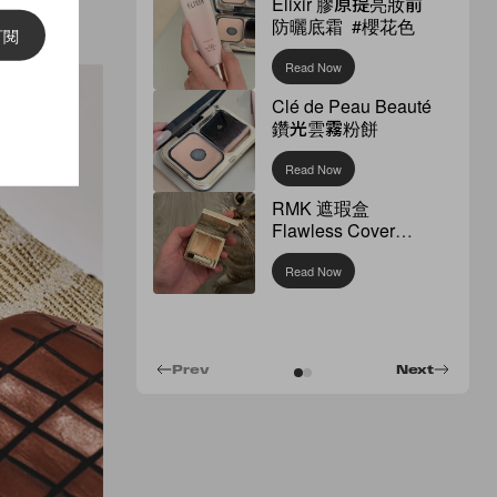
Elixir 膠原提亮妝前
的想像。
防曬底霜 #櫻花色
訂閱
Read Now
Clé de Peau Beauté
鑽光雲霧粉餅
Read Now
RMK 遮瑕盒
Flawless Cover
Concealer
Read Now
Prev
Next