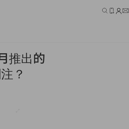
IDEO
CAMPAIGN
 月推出的
起關注？