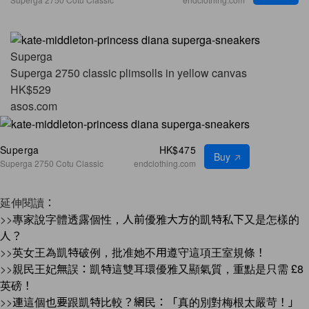
Superga
Superga 2750 classic plimsolls in yellow canvas
HK$529
asos.com
Superga
HK$475
Buy
Superga 2750 Cotu Classic
endclothing.com
延伸閱讀：
>>
專家說字體透露個性，人前優雅大方的凱特私下又是怎樣的
人？
>>
英女王為凱特破例，批准她不用遵守這項王室規條！
>>
親民王妃無誤：凱特這雙耳環優雅又顯氣質，重點是只需 £8
英磅！
>>
連這個也要跟凱特比較？網民：「真的別對梅根太嚴苛！」