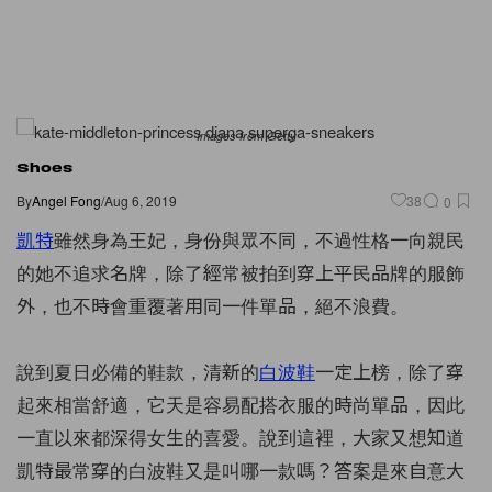
Images from Getty
Shoes
By
Angel Fong
/
Aug 6, 2019
38
0
凱特
雖然身為王妃，身份與眾不同，不過性格一向親民
的她不追求名牌，除了經常被拍到穿上平民品牌的服飾
外，也不時會重覆著用同一件單品，絕不浪費。
說到夏日必備的鞋款，清新的
白波鞋
一定上榜，除了穿
起來相當舒適，它天是容易配搭衣服的時尚單品，因此
一直以來都深得女生的喜愛。說到這裡，大家又想知道
凱特最常穿的白波鞋又是叫哪一款嗎？答案是來自意大