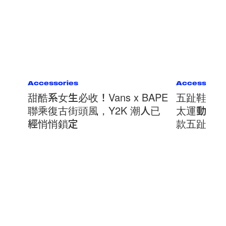
Accessories
Accessorie
甜酷系女生必收！Vans x BAPE
五趾鞋熱
聯乘復古街頭風，Y2K 潮人已
太運動的款式？
經悄悄鎖定
款五趾鞋
Read
Next