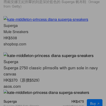
而戴安娜王妃所穿的則是深於藍色的 Superga 帆布鞋（Image
from Getty)
Superga
Mule Sneakers
HK$508
shopbop.com
Superga
Superga 2750 classic plimsolls with gum sole in navy
canvas
HK$370（原價$529）
asos.com
Superga
HK$475
Buy
Superga 2750 Cotu Classic
endclothing.com