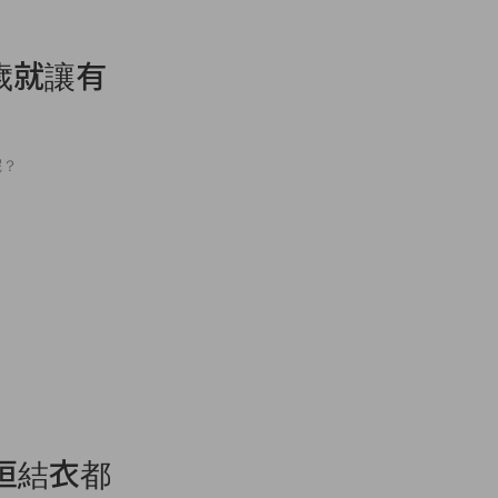
歲就讓有
呢？
垣結衣都