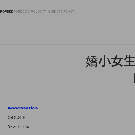
POPBEE
POPBEE CIRCLE
CITY GUIDE
POPCAST
FASHION
ACCES
嬌小女生
Accessories
Oct 5, 2019
By
Amber Ku