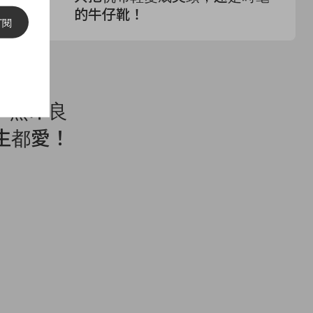
節太讓人心
的牛仔靴！
鏡
訂閱
日本無印良
生都愛！