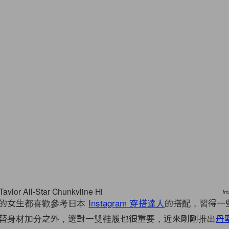
Im
的女生都喜歡參考日本
Instagram 穿搭達人
的搭配，習得一
替身材加分之外，選對一雙鞋履也很重要，近來剛剛推出
丹