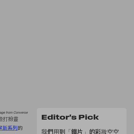
age from Converse
Editor's Pick
些打扮靈
寧新系列
的
我們用到「鐵片」的彩妝空空