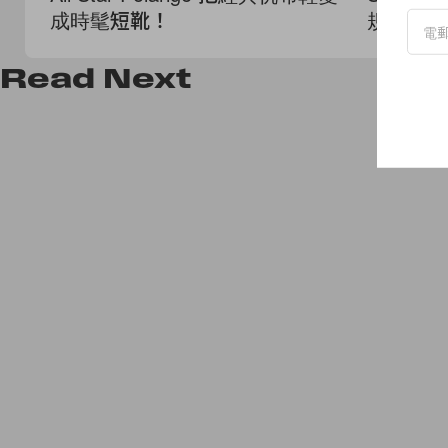
成時髦短靴！
規，連 S
登場！
Read
Next