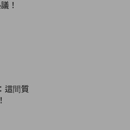
熱議！
：這間質
！