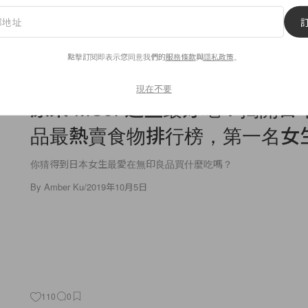
warovski 水晶款也驚喜
Chuck 70X，工藝細
動了
點擊訂閱即表示您同意我們的
服務條款
與
隱私政策
。
Lifestyle
現在不要
原來 MUJI 這些最好吃！揭開
品最熱賣食物排行榜，第一名女
你猜得到日本女生最愛在無印良品買什麼吃嗎？
By
Amber Ku
/
2019年10月5日
110
0