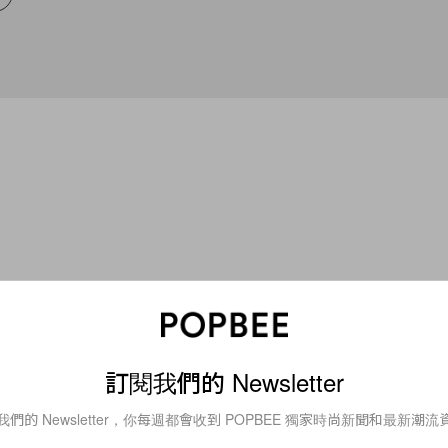
訂閱我們的 Newsletter
ies
Accessories
 Converse All-
經典款居然還能再進化
我們的 Newsletter，你每週都會收到 POPBEE 獨家時尚新聞和最新潮流
ello Kitty 聯名系列太犯
Converse 攜手 Karin