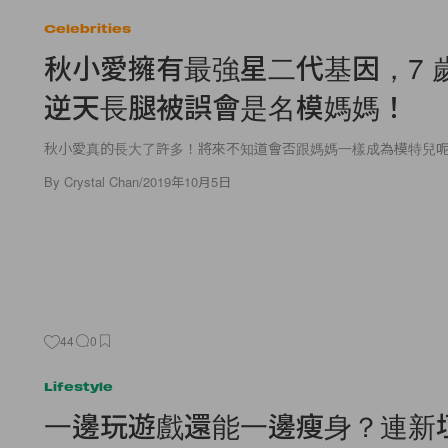
Celebrities
秋小愛擁有最強星二代基因，7 
逆天長腿被誤會是名模媽媽！
秋小愛真的長大了許多！將來不知道會否跟媽媽一樣成為模特兒
By
Crystal Chan
/
2019年10月5日
44
0
Lifestyle
一邊玩遊戲還能一邊瘦身？連新