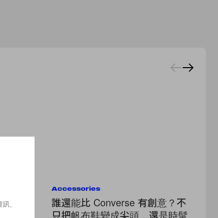
Accessories
Cel
！
誰還能比 Converse 有創意？不
K
資訊。
a 帶來全新
只把帆布鞋變成尖頭，還是時髦
個