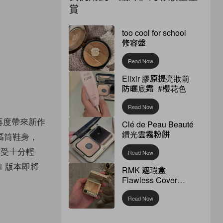
賞
too cool for school
修容盤
Read Now
Elixir 膠原提亮妝前
防曬底霜 #櫻花色
Read Now
e 再度帶來新作
Clé de Peau Beauté
鑽光雲霧粉餅
高筒鞋身，
感受十分輕
Read Now
Hi 版本即將
RMK 遮瑕盒
Flawless Cover
Concealer
Read Now