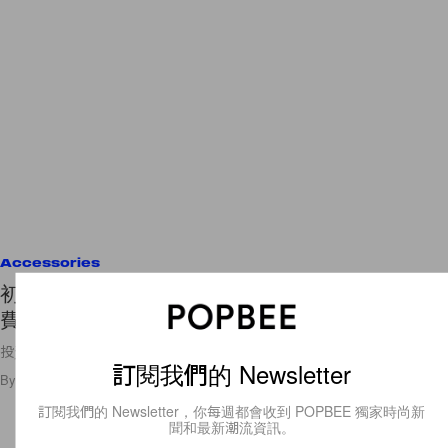
Accessories
初次購買名牌手袋？記緊這 5 個步驟才不會白白浪
費錢！
投資名牌時要更謹慎！
訂閱我們的 Newsletter
By
Ashley Pang
/
2020年6月24日
127
0
訂閱我們的 Newsletter，你每週都會收到 POPBEE 獨家時尚新
聞和最新潮流資訊。