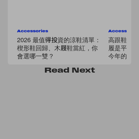
Accessories
Accessorie
2026 最值得投資的涼鞋清單：
高跟鞋先收
楔形鞋回歸、木屐鞋當紅，你
履是平底鞋
會選哪一雙？
今年的投
Read
Next