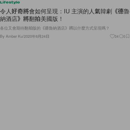
Lifestyle
令人好奇將會如何呈現：IU 主演的人氣韓劇《德魯
納酒店》將翻拍美國版！
各位又會期待翻拍版的《德魯納酒店》將以什麼方式呈現嗎？
By
Amber Ku
/
2020年6月24日
34
0