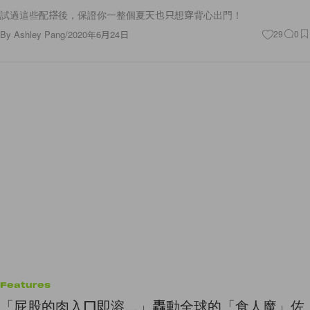
試過這些配搭後，保證你一整個夏天也只想穿背心出門！
By
Ashley Pang
/
2020年6月24日
29
0
Features
「屁股的肉入口即溶…」轟動全球的「食人魔」佐