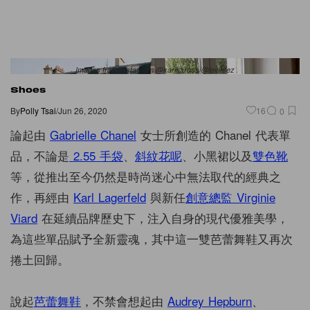
Images from Instagram @karinaross/@leiasfez
Shoes
By
Polly Tsai
/
Jun 26, 2020
16
0
論起由
Gabrielle Chanel
女士所創造的 Chanel 代表單
品，不論是
2.55 手袋
、
斜紋花呢
、小黑裙以及
雙色靴
等，從推出至今仍然是時尚迷心中無法取代的經典之
作，再經由
Karl Lagerfeld
與新任
創意總監
Virginie
Viard
在延續品牌歷史下，注入自身的現代優雅美學，
為這些單品賦予全新靈魂，其中這一雙芭蕾舞鞋又再次
捲土回歸。
說起
芭蕾舞鞋
，不禁會想起由
Audrey Hepburn
、