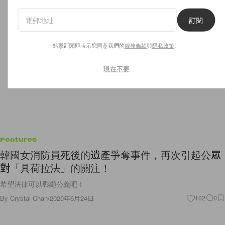
訂閱
點擊訂閱即表示您同意我們的
服務條款
與
隱私政策
。
現在不要
Features
韓國女消防員死後的遺產爭奪事件，再次引起公眾
對「具荷拉法」的關注！
希望法律可以彰顯公義吧！
By
Crystal Chan
/
2020年6月24日
102
0