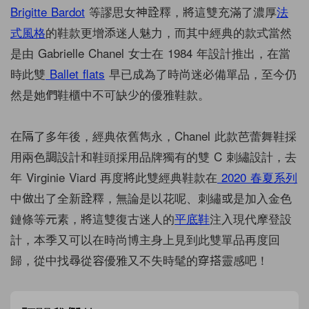
Brigitte Bardot
等謬思女神詮釋，將這雙充滿了濃厚
法
式風格
的鞋款更增添迷人魅力，而其中經典的款式當然
是由 Gabrielle Chanel 女士在 1984 年設計推出，在當
時此雙
Ballet flats
早已成為了時尚迷必備單品，至今仍
然是她們鞋櫃中不可缺少的優雅鞋款。
在隔了多年後，經典依舊雋永，Chanel 此款芭蕾舞鞋採
用兩色調設計和鞋頭採用品牌獨有的雙 C 刺繡設計，去
年 Virginie Viard 再度將此雙經典鞋款在
2020 春夏系列
中做出了全新詮釋，無論是以花呢、刺繡或是加入金色
鏈條等元素，將這雙復古迷人的
平底鞋
注入現代摩登設
計，本季又可以在時尚博主身上見到此雙單品再度回
歸，從中找尋從容優雅又不失時髦的穿搭靈感吧！