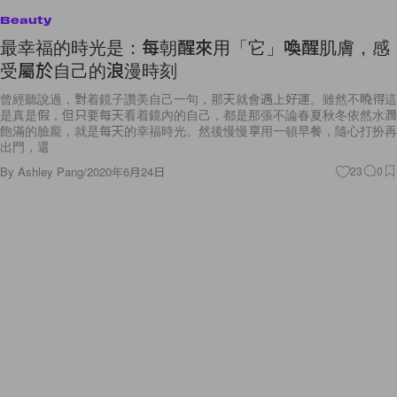
Beauty
最幸福的時光是：每朝醒來用「它」喚醒肌膚，感
受屬於自己的浪漫時刻
曾經聽說過，對着鏡子讚美自己一句，那天就會遇上好運。雖然不曉得這
是真是假，但只要每天看着鏡內的自己，都是那張不論春夏秋冬依然水潤
飽滿的臉龐，就是每天的幸福時光。然後慢慢享用一頓早餐，隨心打扮再
出門，還
By
Ashley Pang
/
2020年6月24日
23
0