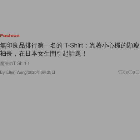
Fashion
無印良品排行第一名的 T-Shirt：靠著小心機的顯瘦
袖長，在日本女生間引起話題！
魔法のT-Shirt！
By
Ellen Wang
/
2020年6月25日
68
0