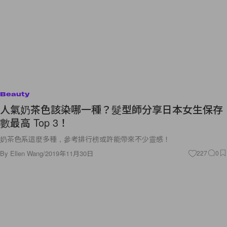
Beauty
人氣奶茶色該染哪一種？髮型師分享日本女生保存
數最高 Top 3！
奶茶色系這麼多種，參考排行榜或許能帶來不少靈感！
By
Ellen Wang
/
2019年11月30日
227
0