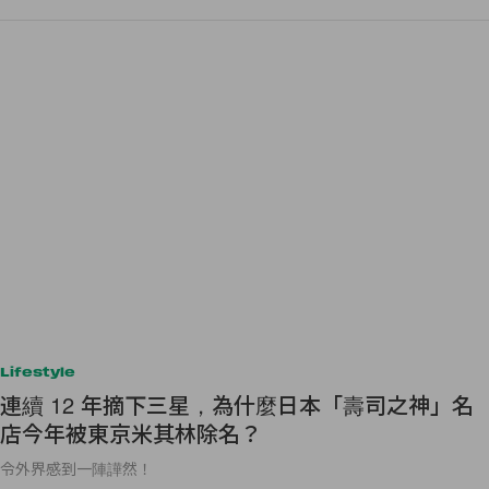
Lifestyle
連續 12 年摘下三星，為什麼日本「壽司之神」名
店今年被東京米其林除名？
令外界感到一陣譁然！