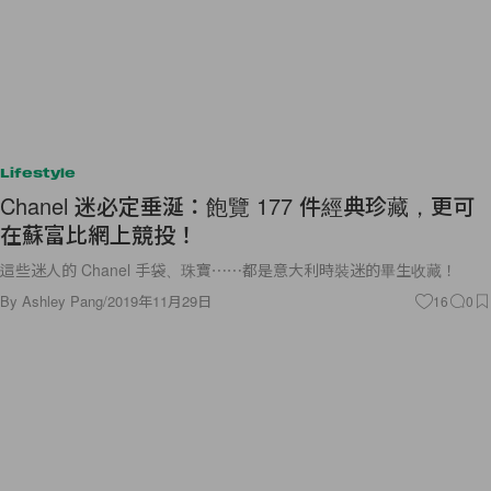
Lifestyle
Chanel 迷必定垂涎：飽覽 177 件經典珍藏，更可
在蘇富比網上競投！
這些迷人的 Chanel 手袋、珠寶⋯⋯都是意大利時裝迷的畢生收藏！
By
Ashley Pang
/
2019年11月29日
16
0