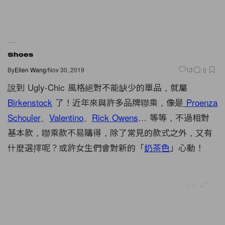
Shoes
By
Ellen Wang
/
Nov 30, 2019
13
0
說到 Ugly-Chic 風格絕對不能缺少的單品，就屬
Birkenstock
了！近年來與許多品牌聯乘，像是
Proenza
Schouler
、
Valentino
、
Rick Owens
… 等等，不過相對
基本款，聯乘款不易購得，除了常見的款式之外，又有
什麼選擇呢？或許女生們會對新的「
奶茶色
」心動！
1 of 4