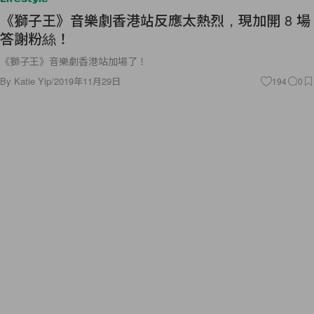
《獅子王》音樂劇香港站反應太熱烈，現加開 8 場
答謝粉絲！
《獅子王》音樂劇香港站加場了！
By
Katie Yip
/
2019年11月29日
194
0