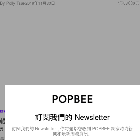
By
Polly Tsai
/
2019年11月30日
63
0
Beauty
訂閱我們的 Newsletter
輕奢感滿滿：外貌協會必會愛上，擁有極美外型的
5 個韓國美妝品牌！
訂閱我們的 Newsletter，你每週都會收到 POPBEE 獨家時尚新
聞和最新潮流資訊。
最重要的是基乎都是開架品牌的價錢！全包也不會心痛！