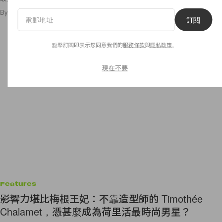
By
Bunny Lau
/
2019年11月29日
92
0
訂閱
點擊訂閱即表示您同意我們的
服務條款
與
隱私政策
。
現在不要
Features
影響力堪比梅根王妃：不靠造型師的 Timothée
Chalamet，憑甚麼成為荷里活最時尚男星？