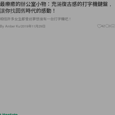
最療癒的辦公室小物：充滿復古感的打字機鍵盤，
讓你找回舊時代的感動！
相信許多女生都曾經夢想擁有一台打字機吧！
By
Amber Ku
/
2019年11月29日
42
0
Lifestyle