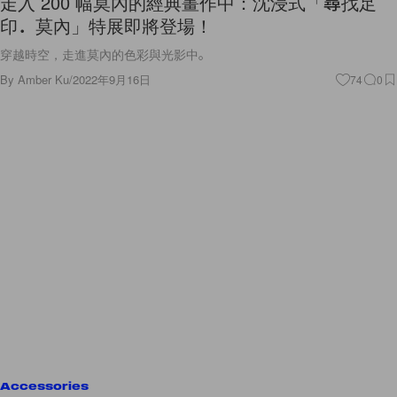
走入 200 幅莫內的經典畫作中：沈浸式「尋找足
印．莫內」特展即將登場！
穿越時空，走進莫內的色彩與光影中。
By
Amber Ku
/
2022年9月16日
74
0
Accessories