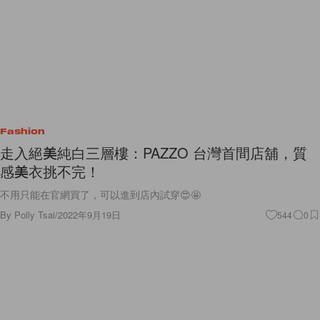
Fashion
走入絕美純白三層樓：PAZZO 台灣首間店舖，質
感美衣挑不完！
不用只能在官網買了，可以進到店內試穿😍🤩
By
Polly Tsai
/
2022年9月19日
544
0