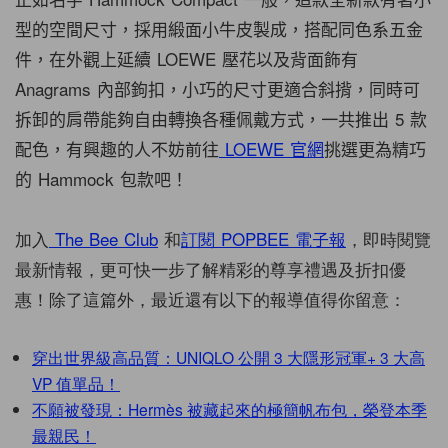
型的空間尺寸，採用緞面小牛皮製成，搭配同色系五金
件，在外觀上延續 LOEWE 壓花以及背面飾有
Anagrams 內部鉤扣，小巧的尺寸更適合斜揹，同時可
拆卸的肩帶能夠自由轉換各種佩戴方式，一共推出 5 款
配色，有興趣的人不妨前往
LOEWE 官網
挑選更為精巧
的 Hammock 包款吧！
加入
The Bee Club
和
訂閱 POPBEE 電子報
，即時閱覽
最新情報，更可快一步了解精彩的尊享禮遇及折扣優
惠！除了這篇外，最近還有以下的報導值得你留意：
穿出世界級高品質：UNIQLO 公開 3 大隱形冠軍+ 3 大高
VP 值單品！
不願被發現：Hermès 被藏起來的極簡帆布包，榮登本季
最親民！