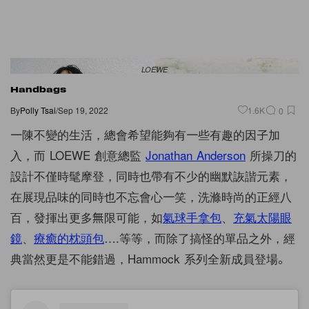
LOEWE
Handbags
By
Polly Tsai
/
Sep 19, 2022
1.6K
0
一陳不變的生活，總會希望能夠有一些有趣的因子加
入，而 LOEWE 創意總監
Jonathan Anderson
所操刀的
設計不僅時髦摩登，同時也帶有不少的幽默詼諧元素，
在展現品味的同時也不忘會心一笑，洗滌時尚的正經八
百，發揮出更多無限可能，如
氣球手拿包
、
充氣太陽眼
鏡
、
療癒的枕頭包
….等等，而除了搞怪的單品之外，經
典當然更是不能錯過，Hammock 系列全新成員登場。