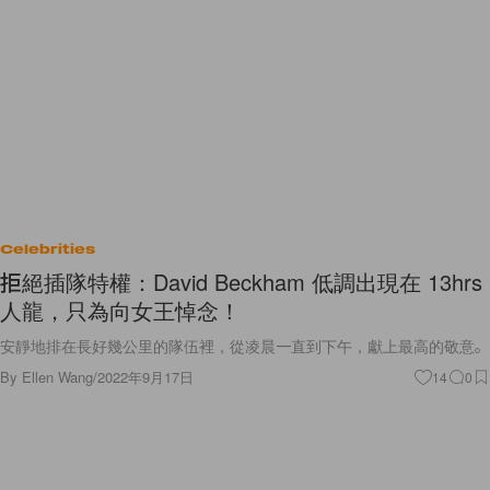
Celebrities
拒絕插隊特權：David Beckham 低調出現在 13hrs
人龍，只為向女王悼念！
安靜地排在長好幾公里的隊伍裡，從凌晨一直到下午，獻上最高的敬意。
By
Ellen Wang
/
2022年9月17日
14
0