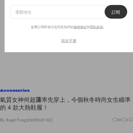
訂閱
點擊訂閱即表示您同意我們的
服務條款
與
隱私政策
。
現在不要
Accessories
氣質女神何超蓮率先穿上，今個秋冬時尚女生瞄準
的 4 款大熱鞋履！
By
Angel Fong
/
2022年9月16日
40
0