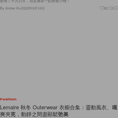
厭倦了平凡日常，就是需要一點療癒小物！
By
Amber Ku
/
2022年9月16日
62
0
Fashion
Lemaire 秋冬 Outerwear 衣櫥合集：靈動風衣、颯
爽夾克，動靜之間盡顯鬆弛美