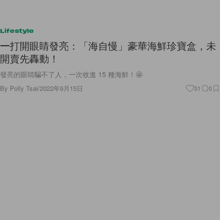
Lifestyle
一打開眼睛發亮：「海自慢」豪華海鮮珍寶盒，未
開賣先轟動！
發亮的眼睛騙不了人，一次收進 15 種海鮮！🤩
By
Polly Tsai
/
2022年9月15日
31
0