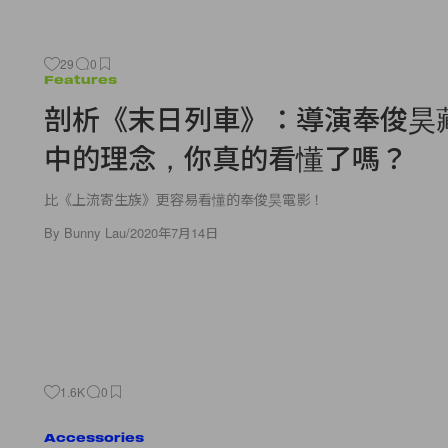
29
0
Features
剖析《末日列車》：導演奉俊昊
中的理念，你真的看懂了嗎？
比《上流寄生族》更容易看懂的奉俊昊電影！
By
Bunny Lau
/
2020年7月14日
1.6K
0
Accessories