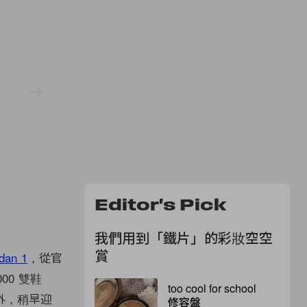
Editor's Pick
我們用到「鐵片」的彩妝空空
賞
rdan 1
，從官
00 雙鞋
too cool for school
外，稍早迎
修容盤