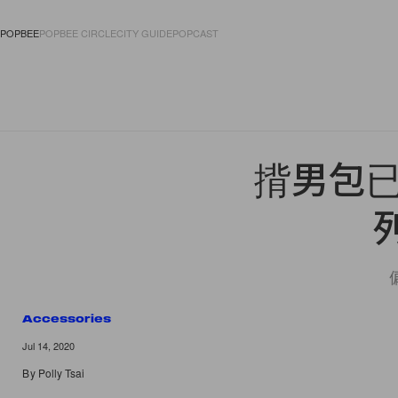
POPBEE
POPBEE CIRCLE
CITY GUIDE
POPCAST
FASHION
ACCES
揹男包已
Accessories
Jul 14, 2020
By
Polly Tsai