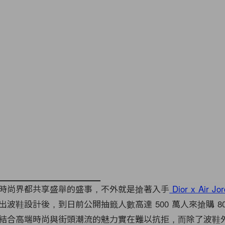
時尚界都共享盛舉的盛事，不外就是搶著入手
Dior x Air Jo
出波鞋設計後，到日前公開抽籤人數高達 500 萬人來搶購 80
結合高端時尚與街頭潮流的魅力實在難以抗拒，而除了波鞋