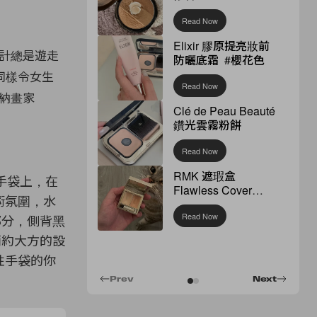
Read Now
Elixir 膠原提亮妝前
計總是遊走
防曬底霜 #櫻花色
同樣令女生
Read Now
迦納畫家
Clé de Peau Beauté
。
鑽光雲霧粉餅
Read Now
RMK 遮瑕盒
與手袋上，在
Flawless Cover
術氛圍，水
Concealer
Read Now
部分，
側背黑
以簡約大方的設
性手袋的你
Prev
Next