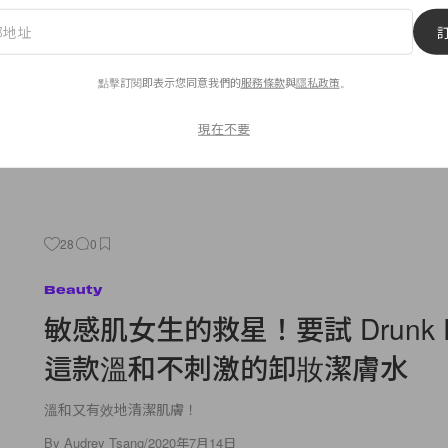
大夏日裙款
與其盲目趕潮流，不如花錢在值得的單品上！
點擊訂閱即表示您同意我們的
服務條款
與
隱私政策
。
By
Ashley Pang
/
2020年7月14日
現在不要
28
0
Beauty
敏感肌女生的救星！要試 Drunk El
這款溫和不刺激的卸妝潔膚水
溫和又有效地清潔肌膚！
By
Audrey Tsang
/
2020年7月14日