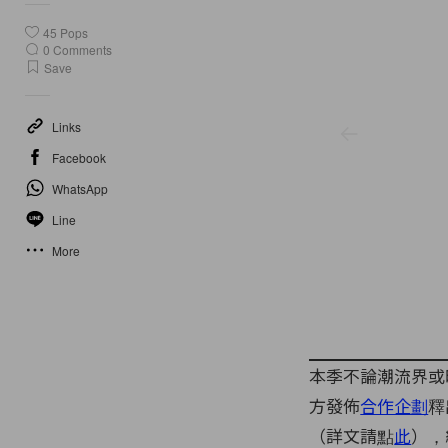
45
Pops
0
Comments
Save
Links
Facebook
WhatsApp
Line
More
本季不論潮流界或
方發佈
合作企劃
釋
（詳文請點
此
），