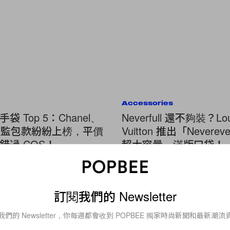
Accessories
袋 Top 5：Chanel、
Neverfull 還不夠裝？Lou
 新總監包款紛紛上榜，平價
Vuitton 推出「Nevereve
錯過 COS！
超大容量、滿版口袋！
訂閱我們的 Newsletter
Fashion
10 年之後也不過時！買了絕不會
我們的 Newsletter，你每週都會收到 POPBEE 獨家時尚新聞和最新潮流