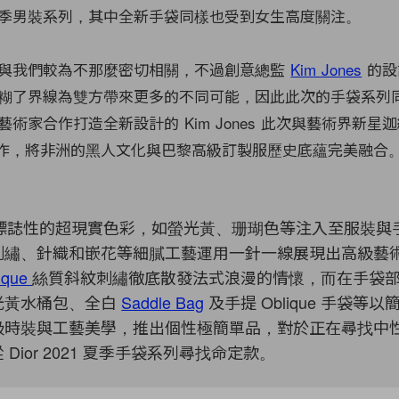
21 春夏季男裝系列，其中全新手袋同樣也受到女生高度關注。
與我們較為不那麼密切相關，不過創意總監
Kim Jones
的設
糊了界線為雙方帶來更多的不同可能，因此此次的手袋系列
術家合作打造全新設計的 Kim Jones 此次與藝術界新星
 合作，將
非洲的黑人文化與巴黎高級訂製服歷史底蘊完美融合
fo 標誌性的超現實色彩，如螢光黃、珊瑚色等注入至服裝
刺繡、針織和嵌花等細膩工藝運用
一針一線展現出高級藝
ique
絲質斜紋刺繡徹底散發法式浪漫的情懷，而在手袋
光黃水桶包、全白
Saddle Bag
及手提 Oblique 手袋等
級時裝與工藝美學，推出個性極簡單品，對於正在尋找中
Dior 2021 夏季手袋系列尋找命定款。