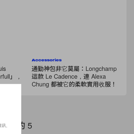
Accessories
Ac
is
通勤神包非它莫屬：Longchamp
保
rfull」，
這款 Le Cadence，連 Alexa
2
Chung 都被它的柔軟實用收服！
B
後悔的 5
資訊。