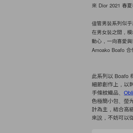
來 Dior 20
儘管男裝系列似乎
在男女裝之間，模
動心，一向喜愛與藝
Amoako Boafo
此系列以
Boa
細節創作上，以
手條紋織品、
Obl
色極簡小包、螢
計為主，結合高
來說，不妨可以從 