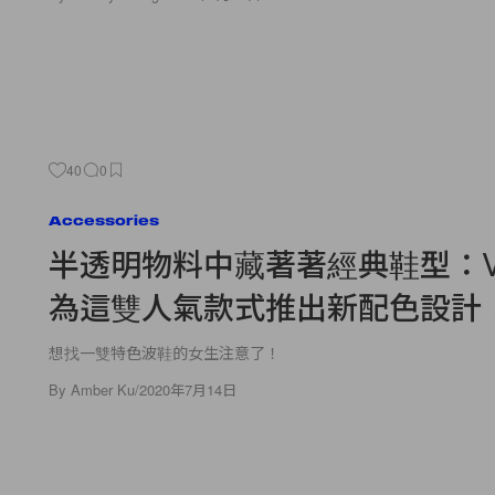
40
0
Accessories
半透明物料中藏著著經典鞋型：Va
為這雙人氣款式推出新配色設計
想找一雙特色波鞋的女生注意了！
By
Amber Ku
/
2020年7月14日