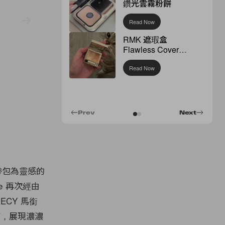
鑽光雲霧粉餅
Read Now
RMK 遮瑕盒
Flawless Cover
Concealer
Read Now
Prev
Next
鍊帶包為靈感的
ine 再次經由
ECY 馬銜
計下，展現濃濃