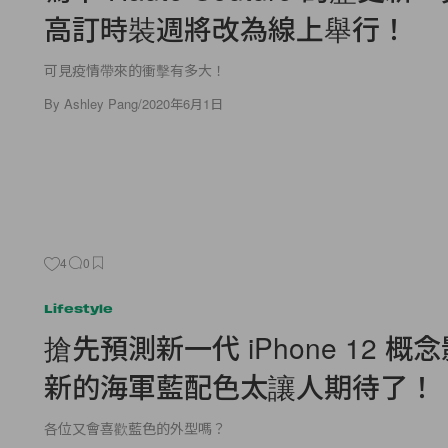
高訂時裝週將改為線上舉行！
可見疫情帶來的衝擊有多大！
By
Ashley Pang
/
2020年6月1日
4
0
Lifestyle
搶先預測新一代 iPhone 12 概
新的海軍藍配色太讓人期待了！
各位又會喜歡藍色的外型嗎？