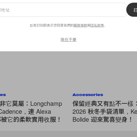
點擊訂閱即表示您同意我們的
服務條款
與
隱私政策
。
現在不要
ies
Accessories
它莫屬：Longchamp
保留經典又有點不一樣：H
Cadence，連 Alexa
2026 秋冬手袋清單，Kel
g 都被它的柔軟實用收服！
Bolide 迎來驚喜變身！