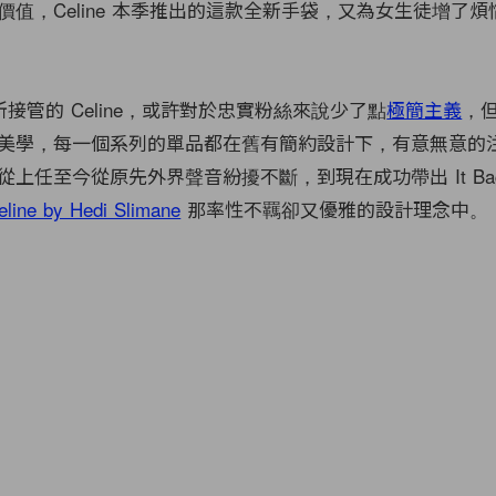
價值，Celine 本季推出的這款全新手袋，又為女生徒增了
接管的 Celine，或許對於忠實粉絲來說少了點
極簡主義
，
美學，每一個系列的單品都在舊有簡約設計下，有意無意的注入 
從上任至今從原先外界聲音紛擾不斷，到現在成功帶出 It Ba
line by Hedi Slimane
那率性不羈卻又優雅的設計理念中。