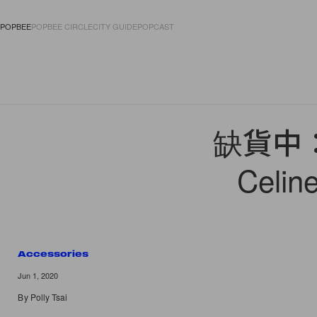
POPBEE
POPBEE CIRCLE
CITY GUIDE
POPCAST
FASHION
ACCES
缺貨中
Cel
Accessories
Jun 1, 2020
By
Polly Tsai