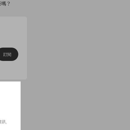
拒嗎？
訂閱
鏈帶手袋
資訊。