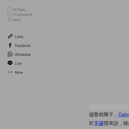
23
Pops
0
Comments
Save
Links
Facebook
WhatsApp
Line
More
儘管前陣子，
Celi
於
手袋
控來說，雖