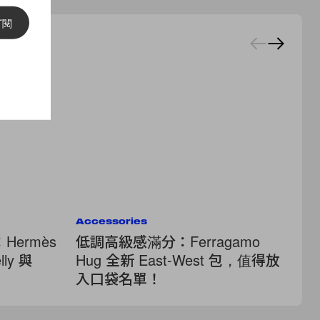
訂閱
Accessories
Ac
ermès
低調高級感滿分：Ferragamo
你
ly 與
Hug 全新 East-West 包，值得放
Ba
入口袋名單！
M
換