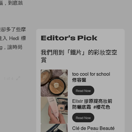
煩惱，到底該
但卻多了些摩
Hedi 標
Editor's Pick
g，讓時尚
我們用到「鐵片」的彩妝空空
賞
too cool for school
1 of 4
修容盤
Read Now
Elixir 膠原提亮妝前
防曬底霜 #櫻花色
Read Now
Clé de Peau Beauté