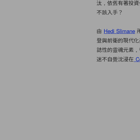
汰，依舊有著投資
不該入手？
由
Hedi Slimane
所
登與前衛的現代化
誌性的靈魂元素，
迷不自覺沈浸在
Ce
4 of 4