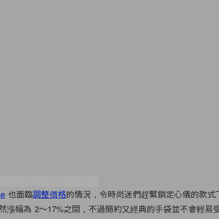
ne
也面臨
調整價格
的情況，令時尚迷們趕緊鎖定心儀的款式
然漲幅為 2～17%之間，不過簡約又經典的手袋並不會輕易