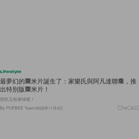
Lifestyle
最夢幻的粟米片誕生了：家樂氏與阿凡達聯乘，推
出特別版粟米片！
想吃玉桂卷味呢！
By
POPBEE Team
/
2022年11月4日
13
0