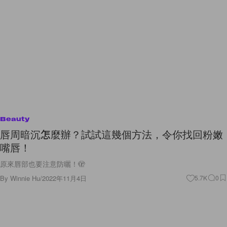
Beauty
唇周暗沉怎麼辦？試試這幾個方法，令你找回粉嫩
嘴唇！
原來唇部也要注意防曬！🫣
By
Winnie Hu
/
2022年11月4日
5.7K
0