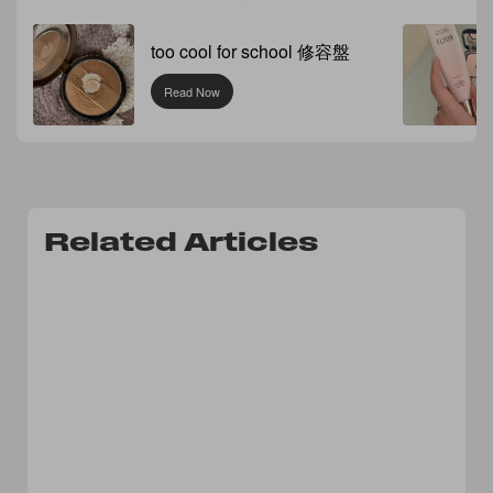
too cool for school 修容盤
Read Now
Related Articles