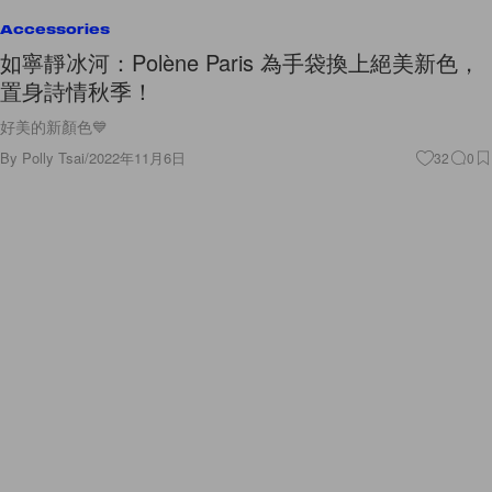
Accessories
如寧靜冰河：Polène Paris 為手袋換上絕美新色，
置身詩情秋季！
好美的新顏色💙
By
Polly Tsai
/
2022年11月6日
32
0