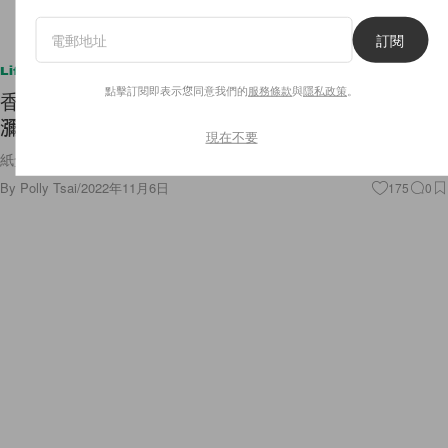
訂閱
Lifestyle
點擊訂閱即表示您同意我們的
服務條款
與
隱私政策
。
香氣縈繞感官：點燃 Aesop 三款全新線香，空氣中
瀰漫靜謐絲屢！
現在不要
紙盒內還附有一只鹿沼浮石小圓盤💛
By
Polly Tsai
/
2022年11月6日
175
0