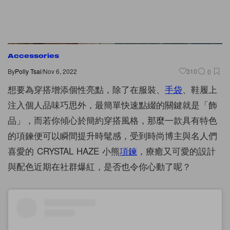
Accessories
By
Polly Tsai
/
Nov 6, 2022
310
0
想要為穿搭增添個性亮點，除了在服裝、
手袋
、鞋履上
注入個人品味巧思外，最簡單快速點綴的關鍵就是「飾
品」，而若你傾心於簡約穿搭風格，那麼一款具有特色
的項鍊便可以瞬間提升時髦感，受到時尚博主與名人們
喜愛的 CRYSTAL HAZE 小熊
項鍊
，療癒又可愛的設計
與配色近期在社群爆紅，是否也令你心動了呢？