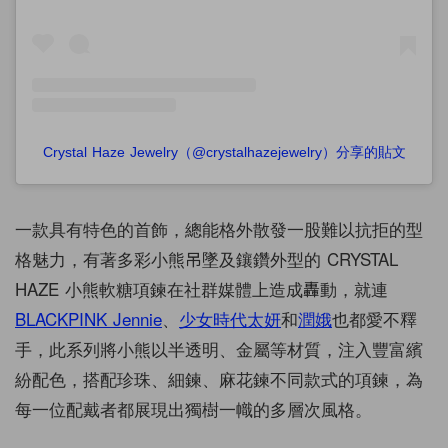
Crystal Haze Jewelry（@crystalhazejewelry）分享的貼文
一款具有特色的首飾，總能格外散發一股難以抗拒的型
格魅力，有著多彩小熊吊墜及鑲鑽外型的 CRYSTAL
HAZE 小熊軟糖項鍊在社群媒體上造成轟動，就連
BLACKPINK Jennie
、
少女時代太妍
和
潤娥
也都愛不釋
手，此系列將小熊以半透明、金屬等材質，
注入豐富繽
紛配色，搭配珍珠、細鍊、麻花鍊不同款式的項鍊，為
每一位配戴者都展現出獨樹一幟的多層次風格。