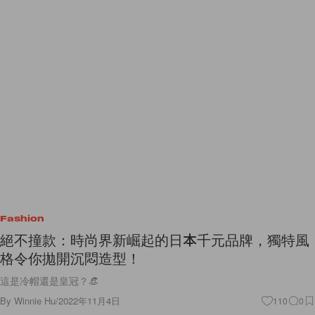
Fashion
絕不撞款：時尚界新崛起的日本千元品牌，獨特風
格令你拋開沉悶造型！
這是冷帽還是皇冠？👒
By
Winnie Hu
/
2022年11月4日
110
0