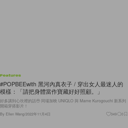
Features
#POPBEEwith 黑河內真衣子 / 穿出女人最迷人的
模樣：「請把身體當作寶藏好好照顧。」
好多講到心坎裡的話🥹 同場加映 UNIQLO 與 Mame Kurogouchi 新系列
開箱穿搭影片！
By
Ellen Wang
/
2022年11月4日
349
0