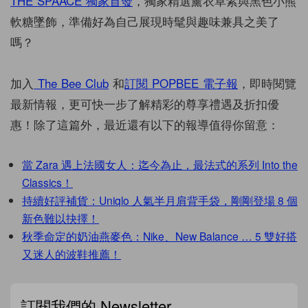
THE SPAACE 獨家首發
，獨家精選薰衣草紫與黑色小熊
軟糖墜飾，準備好為自己展現時髦與趣味兼具之美了
嗎？
加入
The Bee Club
和
訂閱 POPBEE 電子報
，即時閱覽
最新情報，更可快一步了解精彩的尊享禮遇及折扣優
惠！除了這篇外，最近還有以下的報導值得你留意：
當 Zara 遇上法國女人：迄今為止，最法式的系列 Into the
Classics！
持續好評補貨：Uniqlo 人氣半月肩背手袋，剛剛登場 8 個
新色難以抉擇！
秋季命定的奶油燕麥色：Nike、New Balance … 5 雙好搭
又迷人的波鞋推薦！
訂閱我們的 Newsletter