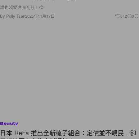
誰也超愛達克瓦茲！😍
By
Polly Tsai
/
2025年11月17日
642
0
Beauty
日本 ReFa 推出全新梳子組合：定價並不親民，卻