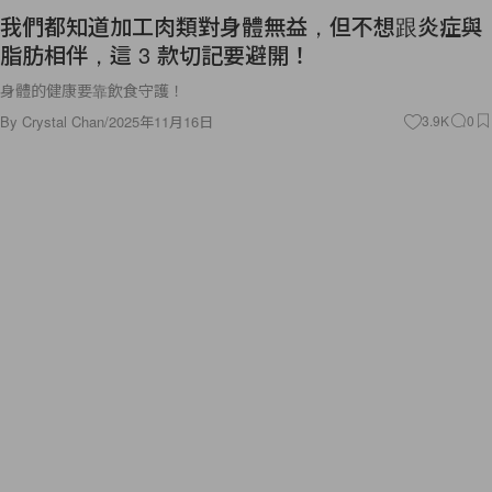
我們都知道加工肉類對身體無益，但不想跟炎症與
脂肪相伴，這 3 款切記要避開！
身體的健康要靠飲食守護！
By
Crystal Chan
/
2025年11月16日
3.9K
0