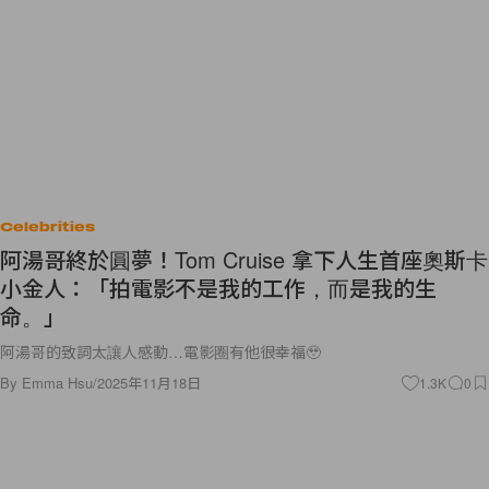
Celebrities
阿湯哥終於圓夢！Tom Cruise 拿下人生首座奧斯卡
小金人：「拍電影不是我的工作，而是我的生
命。」
阿湯哥的致詞太讓人感動…電影圈有他很幸福🥹
By
Emma Hsu
/
2025年11月18日
1.3K
0