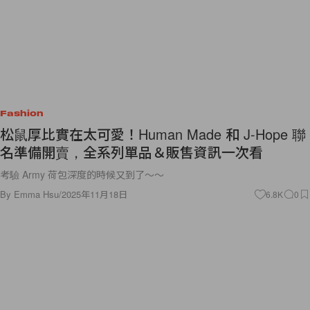
Fashion
松鼠厚比實在太可愛！Human Made 和 J-Hope 聯
名準備開賣，全系列單品＆販售資訊一次看
考驗 Army 荷包深度的時候又到了～～
By
Emma Hsu
/
2025年11月18日
6.8K
0