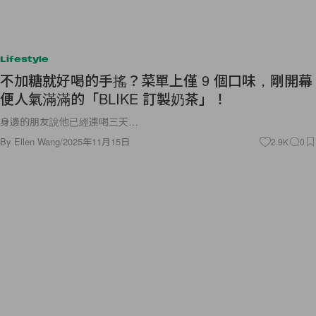
Lifestyle
不加糖就好喝的手搖？菜單上僅 9 個口味，剛開幕
便人氣滿滿的「BLIKE 訂製奶茶」！
身邊的朋友說他已經連喝三天…
By
Ellen Wang
/
2025年11月15日
2.9K
0