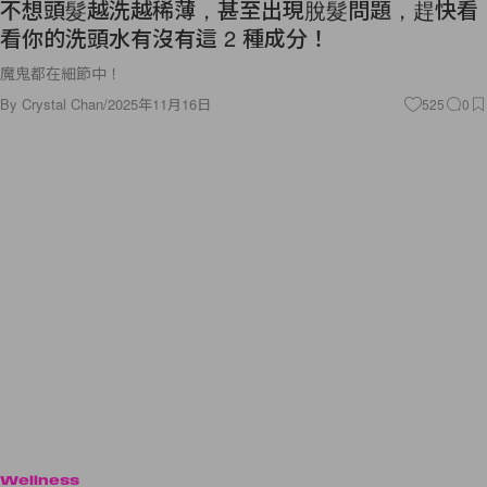
不想頭髮越洗越稀薄，甚至出現脫髮問題，趕快看
看你的洗頭水有沒有這 2 種成分！
魔鬼都在細節中！
By
Crystal Chan
/
2025年11月16日
525
0
Wellness