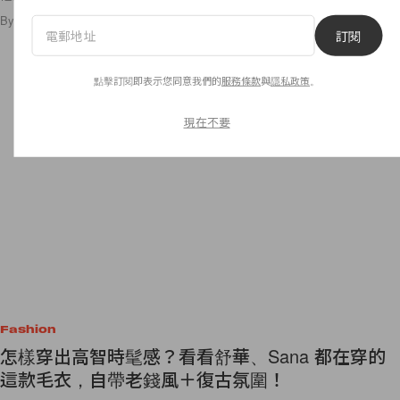
By
Emma Hsu
/
2025年11月17日
1.3K
0
訂閱
點擊訂閱即表示您同意我們的
服務條款
與
隱私政策
。
現在不要
Fashion
怎樣穿出高智時髦感？看看舒華、Sana 都在穿的
這款毛衣，自帶老錢風＋復古氛圍！