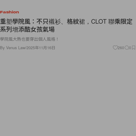
Fashion
重塑學院風：不只襯衫、格紋裙，CLOT 聯乘限定
系列增添酷女孩氣場
學院風大熱也要穿出個人風格！
By
Venus Law
/
2025年11月16日
260
0