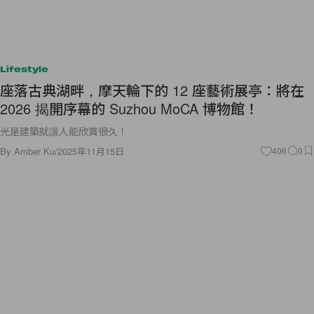
Lifestyle
座落古典湖畔，摩天輪下的 12 座藝術展亭：將在
2026 揭開序幕的 Suzhou MoCA 博物館！
光是建築就讓人能欣賞很久！
By
Amber Ku
/
2025年11月15日
406
0