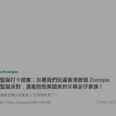
Lifestyle
聖誕打卡提案：跟著我們玩遍香港首個 Zootopia
聖誕派對，還能抱抱英國來的呆萌薯仔家族！
連最近爆火的星星人也悄悄來港了！
By
Tiffany Leung
/
2025年11月18日
709
0