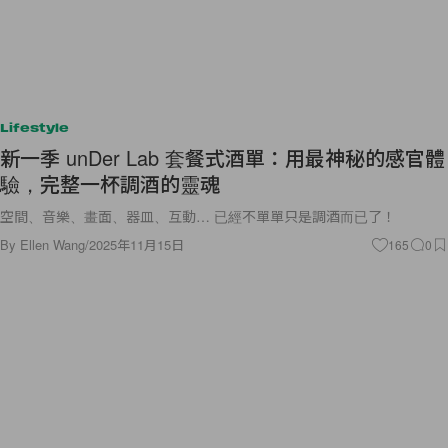
Lifestyle
新一季 unDer Lab 套餐式酒單：用最神秘的感官體
驗，完整一杯調酒的靈魂
空間、音樂、畫面、器皿、互動… 已經不單單只是調酒而已了！
By
Ellen Wang
/
2025年11月15日
165
0