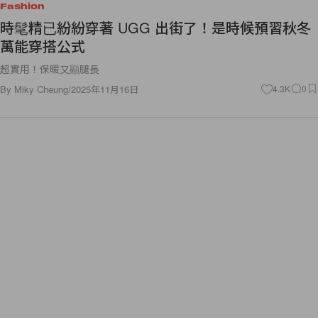
Fashion
時髦精已紛紛穿著 UGG 出街了！是時候預習秋冬
萬能穿搭公式
超實用！保暖又顯腿長
By
Miky Cheung
/
2025年11月16日
4.3K
0