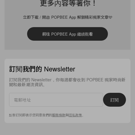
更多內容等著你！
你重拾生活，重展真心笑容
立即下載 / 開啟 POPBEE App 解鎖精彩獨家文章🩵
前往 POPBEE App 繼續觀看
View this post on Instagram
訂閱我們的 Newsletter
訂閱我們的 Newsletter，你每週都會收到 POPBEE 獨家時尚新
聞和最新潮流資訊。
A post shared by Chiara Ferragni ✨ (@chiaraferragni)
訂閱
據媒體 《 Pubity 》指，據外國一間大學的「行為與大
腦實驗室」研究揭示，進食意粉跟我們背後的情緒和神
點擊訂閱即表示您同意我們的
服務條款
與
隱私政策
。
經生理機制有一定關係，研究人員利用大腦追蹤法發
現，食意粉帶來的快樂跟享的音樂或運動賽事帶來的快