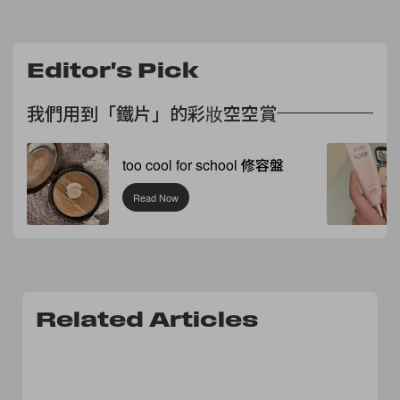
樂不相上下！
另外，最近科學家 Lisa Sanders 和 Joanne Slavin 進行
Editor's Pick
了一項研究關於意粉攝取量與體重結果，發現意粉跟體
我們用到「鐵片」的彩妝空空賞
脂增加沒有
too cool for school 修容盤
Read Now
Related Articles