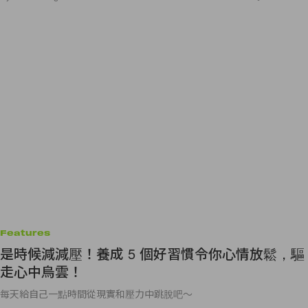
Features
是時候減減壓！養成 5 個好習慣令你心情放鬆，驅
走心中烏雲！
每天給自己一點時間從現實和壓力中跳脫吧～