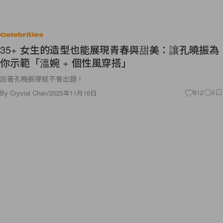
Celebrities
35+ 女生的造型也能展現青春與甜美：讓孔曉振為
你示範「溫婉 + 個性風穿搭」
跟著孔曉振穿就不會出錯！
By
Crystal Chan
/
2025年11月16日
912
0