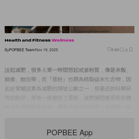
Photos from Getty Images / Instagram@haileybieber
Health and Fitness
Wellness
By
POPBEE Team
/
Nov 19, 2025
6.6K
0
說起減肥，很多人第一時間想起戒澱粉質，像是米飯、
麵食、麵包等，而「意粉」也類為精製碳水化合物，因
此經常被譴責為減肥的頭號公敵之一，但最近的科學研
究卻顯示，原來一直錯怪了意粉，減肥期間食意粉跟體
脂沒有直接關係之外，更有可能幫助減肥；而最新一個
研究更顯示，適量進食意粉會令你更快樂！
POPBEE App
延伸閱讀：被生活壓力擠得喘不過氣？4 招減壓方法助