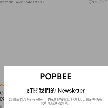
By
Venus Law
/
2025年11月17日
1.8K
0
Celebrities
訂閱我們的 Newsletter
GD 未公開小帳又遭曝光？才剛吐露私生活被窺視
的無奈，粉絲怒吼：「離他的生活遠一點！」
訂閱我們的 Newsletter，你每週都會收到 POPBEE 獨家時尚新
聞和最新潮流資訊。
他節目上說起這些的神情太令人心疼🥺