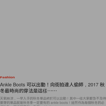
Fashion
Ankle Boots 可以出動！向街拍達人偷師，2017 秋
冬最時尚的穿法是這樣⋯⋯
天氣轉涼，一早入手的秋冬單品終於可以出動！其中一樣大家都急不及待
要穿的單品就是秋冬季一定要有的 ankle boots！雖然作為每個秋冬的必