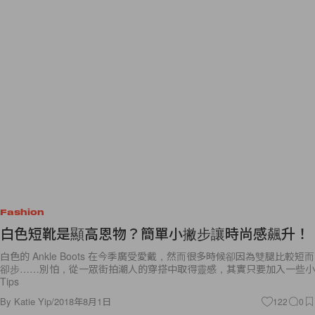
Fashion
白色短靴是顯高恩物？簡單小撇步讓時尚感飆升！
白色的 Ankle Boots 在今季廣受愛戴，然而很多時候卻因為雙腿比較短而
卻步……別怕，從一眾街拍潮人的穿搭中取得靈感，其實只要加入一些小
Tips
By
Katie Yip
/
2018年8月1日
122
0