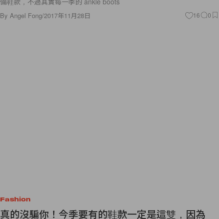
備鞋款，不過其實每一季的 ankle boots
By
Angel Fong
/
2017年11月28日
16
0
Fashion
真的沒騙你！今季要有的鞋款一定是這雙，因為