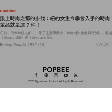
Fashion
跟上時尚之都的步伐：紐約女生今季會入手的時尚
單品就是這 7 件！
紐約，四大時裝之都一。除了生活節奏快，時尚潮流也走得特別快，看過
《Gossip Girl》與《Sexy and the
By
Angel Fong
/
2017年3月17日
1
0
2026
Hypebeast Limited
. All Rights Reserved.