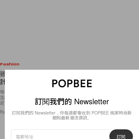
Fashion
雖然說靴子百百款，但今年秋冬挑有「這 4 種設
計」的最時髦！
每到秋冬，靴款幾乎已經是萬年不敗的必備品！但也正因為如此，許多女
生的鞋櫃早已不乏基本款，但這對愛鞋成癡的女生來說，當然不會就此滿
訂閱我們的 Newsletter
足，過往 POPBEE
By
Ellen Wang
/
2018年12月10日
9
0
訂閱我們的 Newsletter，你每週都會收到 POPBEE 獨家時尚新
聞和最新潮流資訊。
訂閱