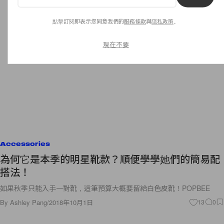
點擊訂閱即表示您同意我們的
服務條款
與
隱私政策
。
現在不要
Accessories
為何它是本季的明星靴款？順便學學她們的簡易配
搭法！
如果秋季只能入手一對靴，這筆預算大概要留給白色皮靴！POPBEE
By
Ashley Pang
/
2018年10月1日
13
0