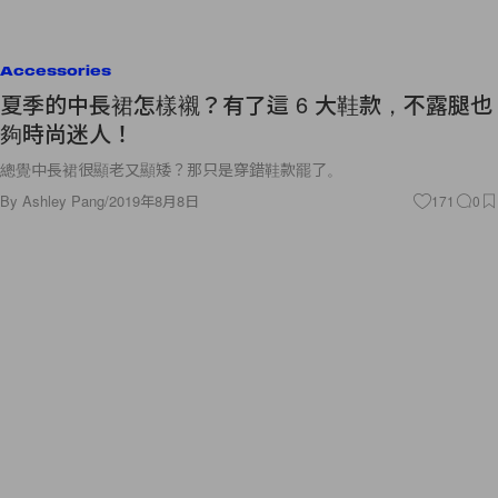
Accessories
夏季的中長裙怎樣襯？有了這 6 大鞋款，不露腿也
夠時尚迷人！
總覺中長裙很顯老又顯矮？那只是穿錯鞋款罷了。
By
Ashley Pang
/
2019年8月8日
171
0