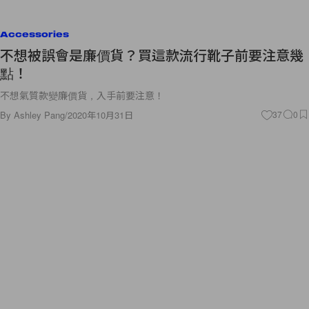
Accessories
不想被誤會是廉價貨？買這款流行靴子前要注意幾
點！
不想氣質款變廉價貨，入手前要注意！
By
Ashley Pang
/
2020年10月31日
37
0