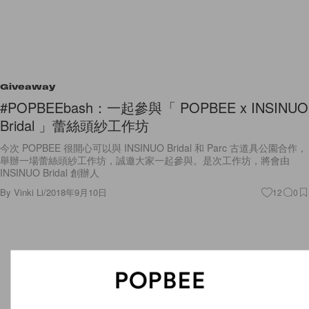
Giveaway
#POPBEEbash：一起參與「 POPBEE x INSINUO
Bridal 」蕾絲頭紗工作坊
今次 POPBEE 很開心可以與 INSINUO Bridal 和 Parc 古道具公園合作，
舉辦一場蕾絲頭紗工作坊，誠邀大家一起參與。是次工作坊，將會由
INSINUO Bridal 創辦人
By
Vinki Li
/
2018年9月10日
12
0