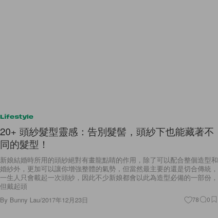
Lifestyle
20+ 頭紗髮型靈感：告別髮髻，頭紗下也能藏著不
同的髮型！
新娘結婚時所用的頭紗絕對有畫龍點睛的作用，除了可以配合整個造型和
婚紗外，更加可以讓你增強整體的氣勢，但當然最主要的還是切合傳統，
一生人只會載起一次頭紗，因此不少新娘都會以此為造型必備的一部份，
但戴起頭
By
Bunny Lau
/
2017年12月23日
78
0