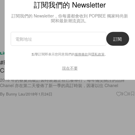
訂閱我們的 Newsletter
訂閱我們的 Newsletter，你每週都會收到 POPBEE 獨家時尚新
聞和最新潮流資訊。
訂閱
Lifestyle
點擊訂閱即表示您同意我們的
服務條款
與
隱私政策
。
#PFW：如何做個優雅又不失時尚的新娘？就把
現在不要
Chanel 天橋上的最新髮型用於婚禮上！
2018 年的春夏高級訂製時裝週正在巴黎舉行，每年備受關注的品牌
Chanel 亦在第二天發佈了新一季的高訂時裝，因著以往 Chanel
By
Bunny Lau
/
2018年1月24日
3
0