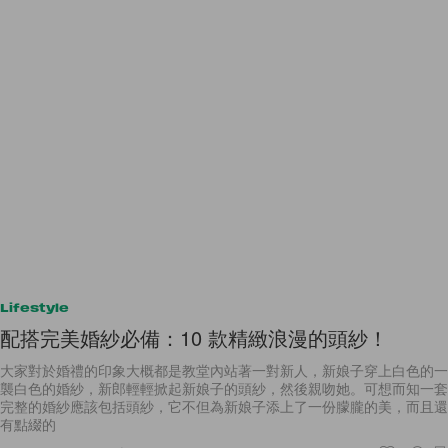
Lifestyle
配搭完美婚紗必備：10 款精緻浪漫的頭紗！
大家對於婚禮的印象大概都是教堂內站著一對新人，新娘子穿上白色的一
襲白色的婚紗，新郎輕輕掀起新娘子的頭紗，然後親吻她。可想而知一套
完整的婚紗應該包括頭紗，它不但為新娘子添上了一份朦朧的美，而且還
有點綴的