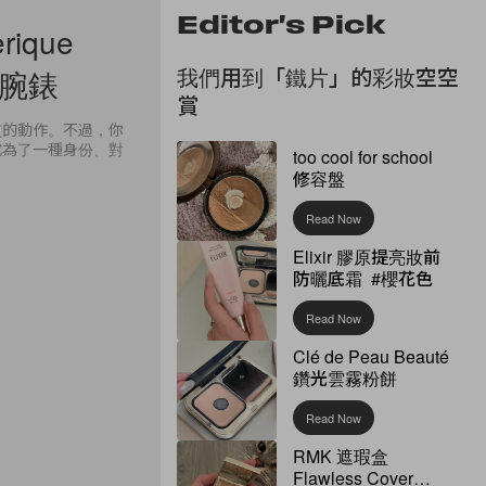
Editor's Pick
ique
我們用到「鐵片」的彩妝空空
列腕錶
賞
慣的動作。不過，你
成為了一種身份、對
too cool for school
修容盤
Read Now
Elixir 膠原提亮妝前
防曬底霜 #櫻花色
Read Now
Clé de Peau Beauté
鑽光雲霧粉餅
Read Now
RMK 遮瑕盒
Flawless Cover