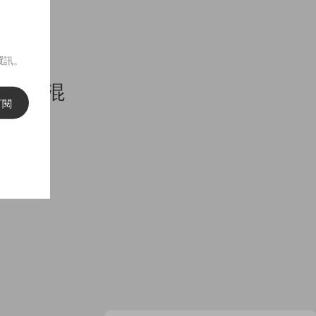
資訊。
本瑞士混
訂閱
要漂亮！