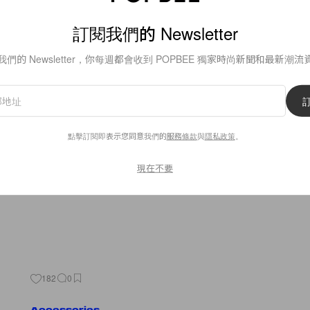
訂閱我們的 Newsletter
971
0
我們的 Newsletter，你每週都會收到 POPBEE 獨家時尚新聞和最新潮流
Beauty
像奇蹟般的美女！這位 13 歲日
血模特兒在網絡爆紅！
點擊訂閱即表示您同意我們的
服務條款
與
隱私政策
。
日本網民都在為她瘋狂，甚至指她比「千年一遇」的橋本環奈還
現在不要
By
Crystal Chan
/
2019年8月28日
182
0
Accessories