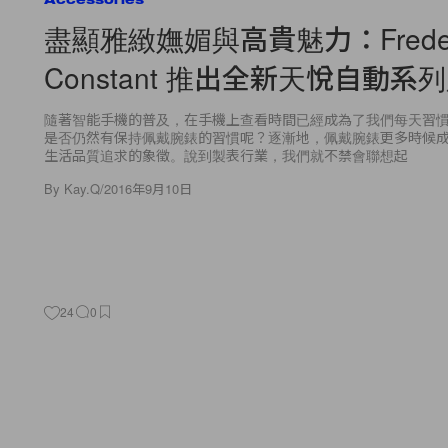
盡顯雅緻嫵媚與高貴魅力：Freder
Constant 推出全新天悅自動系
隨著智能手機的普及，在手機上查看時間已經成為了我們每天習
是否仍然有保持佩戴腕錶的習慣呢？逐漸地，佩戴腕錶更多時候
生活品質追求的象徵。說到製表行業，我們就不禁會聯想起
By
Kay.Q
/
2016年9月10日
24
0