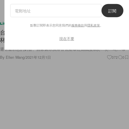
訂閱
Lifestyle
點擊訂閱即表示您同意我們的
服務條款
與
隱私政策
。
台北最美式的甜點 nena Sweets Shop，軟餅乾、
現在不要
杯子蛋糕、PB＆J！
還有最邪惡的奶昔、自家製冰淇淋香蕉船😈紅絲絨蛋糕好…好…吃…🤤
By
Ellen Wang
/
2021年12月1日
372
0