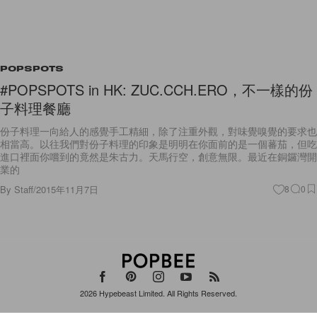
POPSPOTS
#POPSPOTS in HK: ZUC.CCH.ERO，不一樣的份
子料理餐廳
份子料理一向給人的感覺手工精細，除了注重外觀，對味覺嗅覺的要求也
相當高。以往我們對份子料理的印象是明明在你面前的是一個蕃茄，但吃
進口裡面你嚐到的竟然是朱古力。天馬行空，創意無限。最近在銅鑼灣開
業的
By
Staff
/
2015年11月7日
8
0
2026
Hypebeast Limited
. All Rights Reserved.