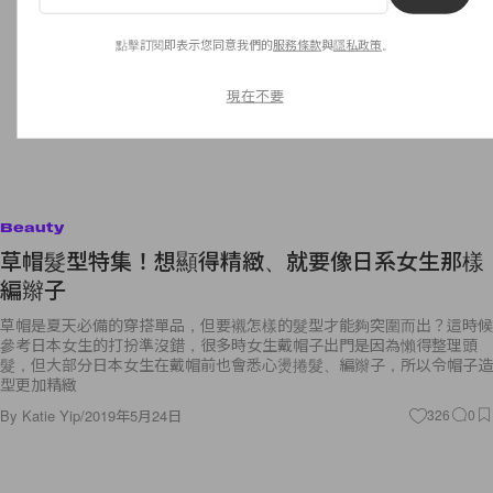
點擊訂閱即表示您同意我們的
服務條款
與
隱私政策
。
現在不要
Beauty
草帽髮型特集！想顯得精緻、就要像日系女生那樣
編辮子
草帽是夏天必備的穿搭單品，但要襯怎樣的髮型才能夠突圍而出？這時候
參考日本女生的打扮準沒錯，很多時女生戴帽子出門是因為懶得整理頭
髮，但大部分日本女生在戴帽前也會悉心燙捲髮、編辮子，所以令帽子造
型更加精緻
By
Katie Yip
/
2019年5月24日
326
0