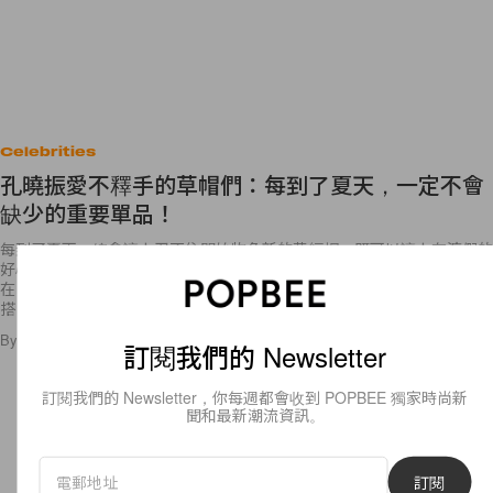
Celebrities
孔曉振愛不釋手的草帽們：每到了夏天，一定不會
缺少的重要單品！
每到了夏天，總會讓人忍不住開始物色新的草編帽，既可以讓人有渡假的
好心情，戴起來又不會讓頭頂悶熱的不舒服，亦能夠有遮陽效果，即便是
在日常生活中配搭也絲毫不違和，正之所以如此，就連受許多人追隨的穿
搭
By
Ellen Wang
/
2019年5月26日
28
0
訂閱我們的 Newsletter
訂閱我們的 Newsletter，你每週都會收到 POPBEE 獨家時尚新
聞和最新潮流資訊。
訂閱