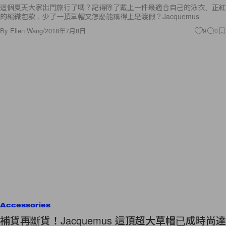
這個夏天大家出門旅行了嗎？記得除了戴上一件最適合自己的泳衣、正紅
的編織包款，少了一頂草帽又怎麼能稱得上是渡假？Jacquemus
By
Ellen Wang
/
2018年7月8日
9
0
Accessories
補貨再斷貨！Jacquemus 這頂超大草帽已成時尚達