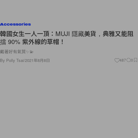
Accessories
韓國女生一人一頂：MUJI 隱藏美貨，典雅又能阻
擋 90% 紫外線的草帽！
戴著好有氣質✨💫
By
Polly Tsai
/
2021年8月8日
487
0