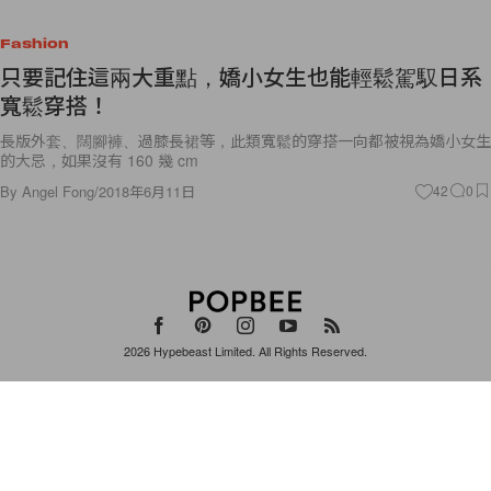
Fashion
只要記住這兩大重點，嬌小女生也能輕鬆駕馭日系
寬鬆穿搭！
長版外套、闊腳褲、過膝長裙等，此類寬鬆的穿搭一向都被視為嬌小女生
的大忌，如果沒有 160 幾 cm
By
Angel Fong
/
2018年6月11日
42
0
2026
Hypebeast Limited
. All Rights Reserved.