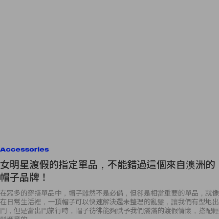
Accessories
女明星渡假的指定單品，不能錯過這個來自澳洲的
帽子品牌！
在眾多的穿搭單品中，帽子雖然不是必備，但卻是相當重要的單品，就像
在日常生活裡，一頂帽子可以快速解決還未整理的亂髮，讓我們有型地出
門，但是當出門旅行時，帽子彷彿能夠賦予我們滿滿的渡假情懷，搭配輕
鬆愜意的