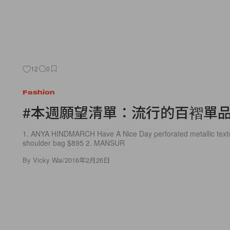
12
0
Fashion
#本週願望清單：流行的百褶單
1. ANYA HINDMARCH Have A Nice Day perforated metallic textu
shoulder bag $895 2. MANSUR
By
Vicky Wai
/
2016年2月26日