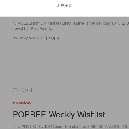
現在不要
#本週願望清單：斗篷
1. MULBERRY Lily mini textured-leather shoulder bag $575 2.
Jewel Lip Kiss Palette
By
Vicky Wai
/
2015年11月6日
15
0
Fashion
POPBEE Weekly Wishlist
1. GIANVITO ROSSI Closed-toe slip-ons $ 380.00 2. ALICE+OLI