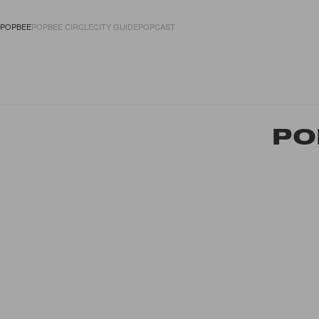
POPBEE
POPBEE CIRCLE
CITY GUIDE
POPCAST
FASHION
ACCES
PO