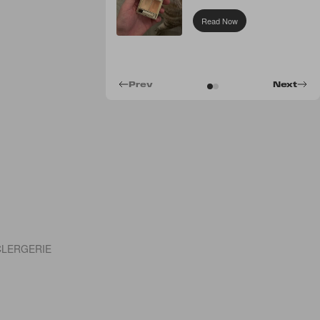
Concealer
Read Now
Prev
Next
T CLERGERIE