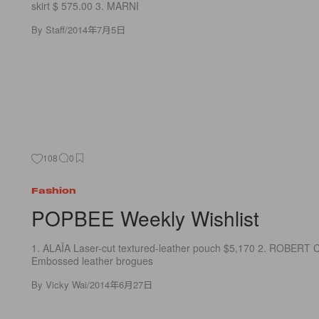
skirt $ 575.00 3. MARNI
By
Staff
/
2014年7月5日
108
0
Fashion
POPBEE Weekly Wishlist
1. ALAÏA Laser-cut textured-leather pouch $5,170 2. ROBER
Embossed leather brogues
By
Vicky Wai
/
2014年6月27日