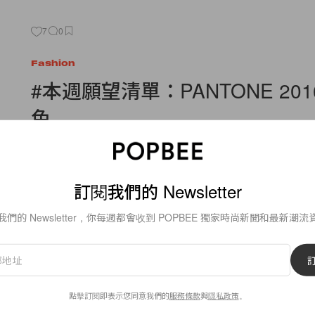
7
0
Fashion
#本週願望清單：PANTONE 201
色
1. ADIDAS x RAF SIMONS Stan Smith Sneakers $350 2. LE C
petite casserole dish
By
Vicky Wai
/
2015年12月11日
訂閱我們的 Newsletter
我們的 Newsletter，你每週都會收到 POPBEE 獨家時尚新聞和最新潮流
10
0
點擊訂閱即表示您同意我們的
服務條款
與
隱私政策
。
Fashion