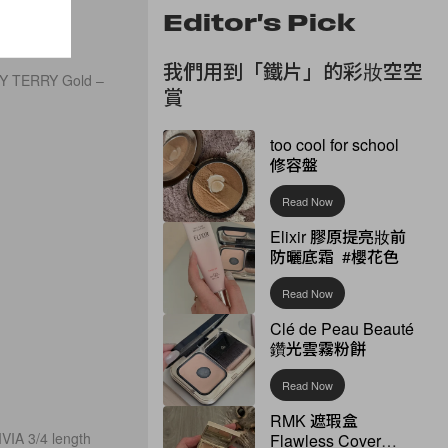
Editor's Pick
我們用到「鐵片」的彩妝空空
 BY TERRY Gold –
賞
too cool for school
修容盤
Read Now
Elixir 膠原提亮妝前
防曬底霜 #櫻花色
Read Now
Clé de Peau Beauté
鑽光雲霧粉餅
Read Now
RMK 遮瑕盒
VIA 3/4 length
Flawless Cover