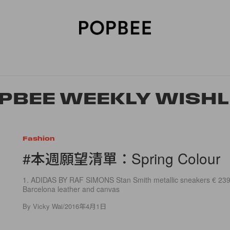
SORIES
BEAUTY
WELLNESS
LIFESTYLE
CELEBRITIES
V
PBEE WEEKLY WISHL
Fashion
#本週願望清單：Spring Colour
1. ADIDAS BY RAF SIMONS Stan Smith metallic sneakers € 23
Barcelona leather and canvas
By
Vicky Wai
/
2016年4月1日