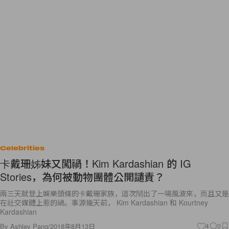
Celebrities
卡戴珊姊妹又闖禍！Kim Kardashian 的 IG
Stories，為何被動物團體公開譴責？
兩三天就登上娛樂頭條的卡戴珊家族，這次鬧出了一場風波來，而且又是
在社交媒體上惹的禍。事源幾天前， Kim Kardashian 和 Kourtney
Kardashian
By
Ashley Pang
/
2018年8月13日
4
0