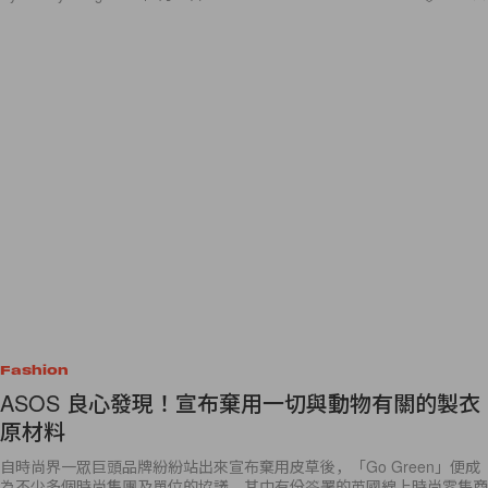
Fashion
ASOS 良心發現！宣布棄用一切與動物有關的製衣
原材料
自時尚界一眾巨頭品牌紛紛站出來宣布棄用皮草後，「Go Green」便成
為不少多個時尚集團及單位的協議，其中有份簽署的英國線上時尚零售商