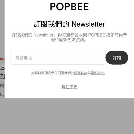
訂閱我們的 Newsletter
訂閱我們的 Newsletter，你每週都會收到 POPBEE 獨家時尚新
聞和最新潮流資訊。
訂閱
Fashion
本週必知時尚大事：LV 生產口罩、Gap 取消下季
點擊訂閱即表示您同意我們的
服務條款
與
隱私政策
。
訂單、Moda Operandi 退出男裝市場⋯
時尚股市一片低迷，但也成了某些機構的好消息？
現在不要
By
Ashley Pang
/
2020年4月9日
11
0