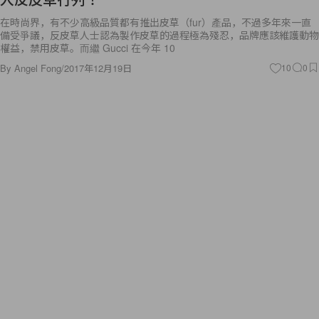
在時尚界，有不少高級品質都有推出皮草（fur）產品，不過多年來一直
備受爭議，反皮草人士認為製作皮草的過程極為殘忍，品牌應該維護動物
權益，禁用皮草。而繼 Gucci 在今年 10
By
Angel Fong
/
2017年12月19日
10
0