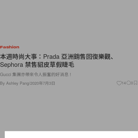
Fashion
本週時尚大事：Prada 亞洲銷售回復樂觀、
Sephora 禁售貂皮草假睫毛
Gucci 集團亦帶來令人振奮的好消息！
By
Ashley Pang
/
2020年7月3日
14
0