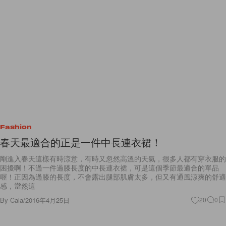
Fashion
春天最適合的正是一件中長連衣裙！
剛進入春天這樣有時涼意，有時又忽然高溫的天氣，很多人都有穿衣服的
困擾啊！不過一件過膝長度的中長連衣裙，可是這個季節最適合的單品
喔！正因為過膝的長度，不會露出腿部肌膚太多，但又有通風涼爽的舒適
感，當然這
By
Cala
/
2016年4月25日
20
0