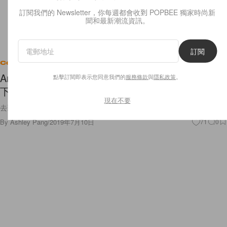
訂閱我們的 Newsletter，你每週都會收到 POPBEE 獨家時尚新
聞和最新潮流資訊。
訂閱
Celebrities
Anna Wintour 會在 Zara 買甚麼？職場女生馬上抄
點擊訂閱即表示您同意我們的
服務條款
與
隱私政策
。
下來！
現在不要
去到 Zara 和 Mango，Anna Wintour 大概會把這些單品放入購物籃！
By
Ashley Pang
/
2019年7月10日
71
0