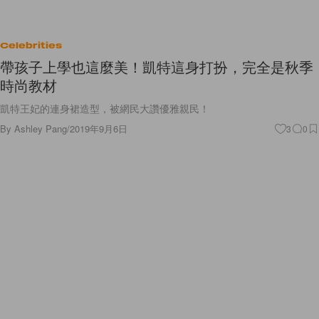
Celebrities
帶孩子上學也這麼美！凱特這身打扮，完全是秋季
時尚教材
凱特王妃的連身裙造型，被網民大讚優雅親民！
By
Ashley Pang
/
2019年9月6日
3
0