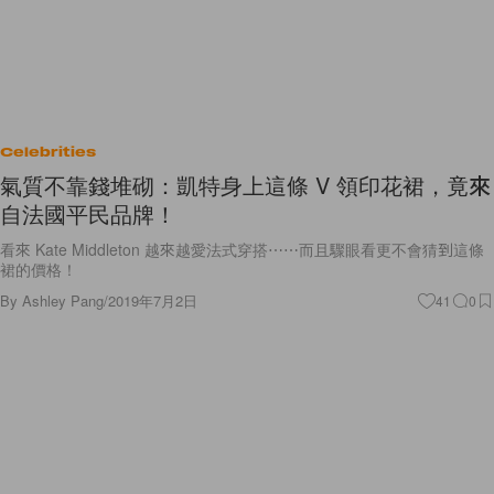
Celebrities
氣質不靠錢堆砌：凱特身上這條 V 領印花裙，竟來
自法國平民品牌！
看來 Kate Middleton 越來越愛法式穿搭⋯⋯而且驟眼看更不會猜到這條
裙的價格！
By
Ashley Pang
/
2019年7月2日
41
0