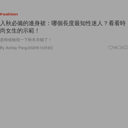
Fashion
入秋必備的連身裙：哪個長度最知性迷人？看看時
尚女生的示範！
是時候檢視一下秋冬衣櫥了！
By
Ashley Pang
/
2020年10月8日
18
0