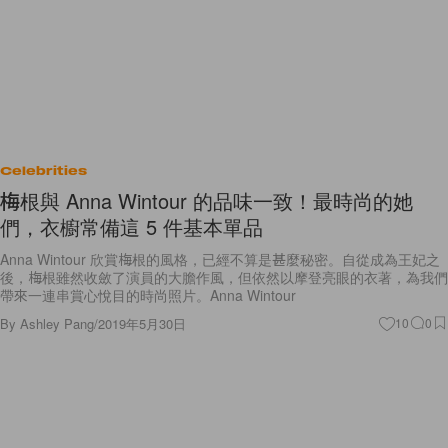
Celebrities
梅根與 Anna Wintour 的品味一致！最時尚的她
們，衣櫥常備這 5 件基本單品
Anna Wintour 欣賞梅根的風格，已經不算是甚麼秘密。自從成為王妃之
後，梅根雖然收斂了演員的大膽作風，但依然以摩登亮眼的衣著，為我們
帶來一連串賞心悅目的時尚照片。Anna Wintour
By
Ashley Pang
/
2019年5月30日
10
0