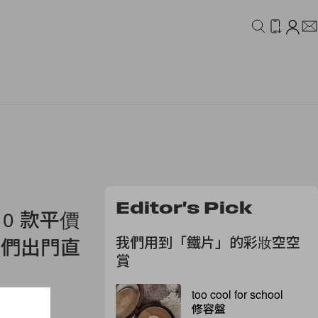
IDEO
CAMPAIGN
Editor's Pick
0 款平價
我們用到「鐵片」的彩妝空空
了它們出門直
賞
too cool for school
修容盤