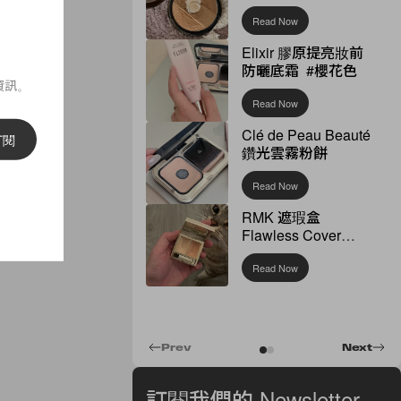
Read Now
Elixir 膠原提亮妝前
防曬底霜 #櫻花色
資訊。
Read Now
Clé de Peau Beauté
訂閱
鑽光雲霧粉餅
Read Now
RMK 遮瑕盒
Flawless Cover
Concealer
Read Now
Prev
Next
訂閱我們的 Newsletter