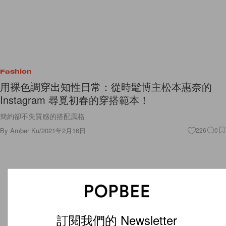
Fashion
用裸色調穿出知性日常：從時髦博主松本惠奈的
Instagram 尋覓初春的穿搭範本！
簡約卻不失質感的搭配風格
By
Amber Ku
/
2021年2月16日
226
0
訂閱我們的 Newsletter