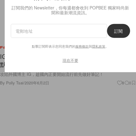
訂閱我們的 Newsletter，你每週都會收到 POPBEE 獨家時尚新
聞和最新潮流資訊。
訂閱
點擊訂閱即表示您同意我們的
服務條款
與
隱私政策
。
Fashion
IG 出現率達 90%：本季 5 件讓人出乎意料，正在
現在不要
默默爆紅的單品！
攻陷外國博主 IG，趁國內正要開始流行前先做好筆記！
By
Polly Tsai
/
2020年6月2日
8
0