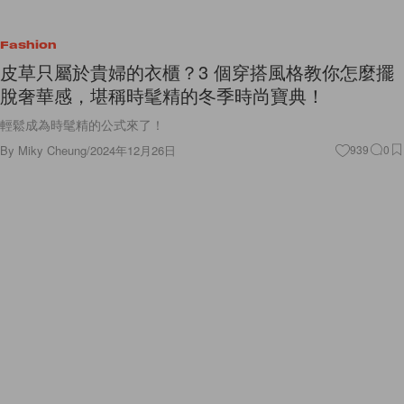
Fashion
皮草只屬於貴婦的衣櫃？3 個穿搭風格教你怎麼擺
脫奢華感，堪稱時髦精的冬季時尚寶典！
輕鬆成為時髦精的公式來了！
By
Miky Cheung
/
2024年12月26日
939
0