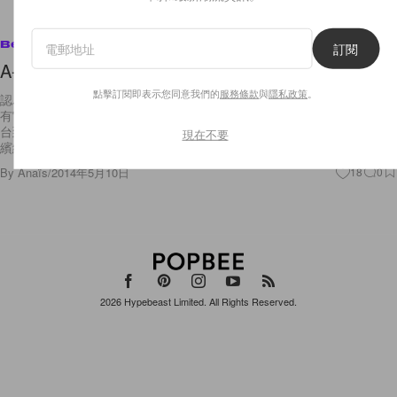
Beauty
訂閱
A-List Love: Dip-Dye Hair
點擊訂閱即表示您同意我們的
服務條款
與
隱私政策
。
認為漸層染已經退流行的你請再仔細想想看！這個春天漸層雙色染依舊保
有它不敗的地位，這幾年熱夯的漸層染色的漸退比以往更加明顯，從伸展
台到街拍、明星到素人都大膽地跳出單色髮的框框外，以七彩髮色與這個
現在不要
繽紛春日
By
Anaïs
/
2014年5月10日
18
0
2026
Hypebeast Limited
. All Rights Reserved.