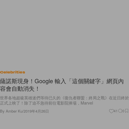
Celebrities
薩諾斯現身！Google 輸入「這個關鍵字」網頁內
容會自動消失！
世界各地超級英雄迷們等待已久的《復仇者聯盟：終局之戰》在近日終於
正式上映了！除了迫不急待前往電影院捧場，Marvel
By
Amber Ku
/
2019年4月26日
41
0