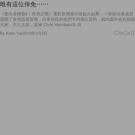
唯有這位倖免⋯⋯
《復仇者聯盟4︰終局之戰》電影宣傳進行得如火如荼，一班復仇者成員
展開了各地巡迴宣傳，向來搞怪的他們不時傳出笑料，戲內戲外也在娛樂
大家。不久之前，雷神 Chris Hemsworth 在
By
Katie Yip
/
2019年4月9日
10
0