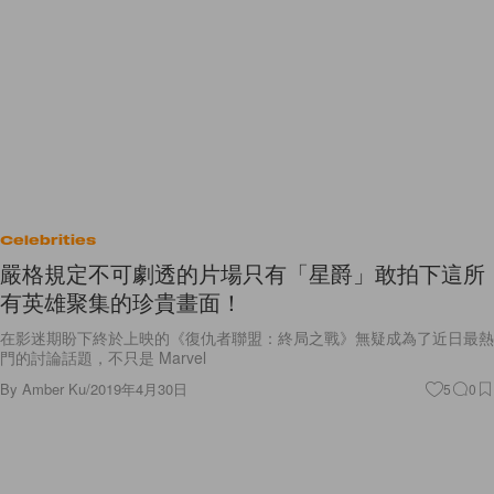
Celebrities
嚴格規定不可劇透的片場只有「星爵」敢拍下這所
有英雄聚集的珍貴畫面！
在影迷期盼下終於上映的《復仇者聯盟：終局之戰》無疑成為了近日最熱
門的討論話題，不只是 Marvel
By
Amber Ku
/
2019年4月30日
5
0