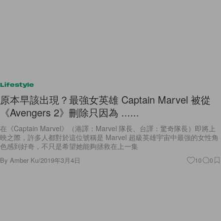
Lifestyle
原本早該出現？最強女英雄 Captain Marvel 被從
《Avengers 2》刪除只因為 ......
在《Captain Marvel》（港譯：Marvel 隊長、台譯：驚奇隊長）即將上
映之際，許多人都對於這位號稱是 Marvel 超級英雄宇宙中最強的女性角
色感到好奇，不只是希望她能夠拯救在上一集
By
Amber Ku
/
2019年3月4日
10
0