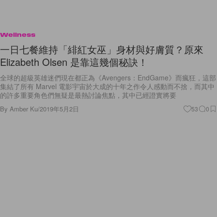
Wellness
一日七餐維持「緋紅女巫」身材與好膚質？原來
Elizabeth Olsen 是靠這幾個秘訣！
全球的超級英雄迷們現在都正為《Avengers：EndGame》而瘋狂，這部
集結了所有 Marvel 電影宇宙於大成的十年之作令人感動而不捨，而其中
的許多重要角色們無疑是最熱討論焦點，其中已經證實將要
By
Amber Ku
/
2019年5月2日
53
0