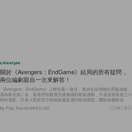
Lifestyle
關於《Avengers：EndGame》結局的所有疑問，
兩位編劇親自一次來解答！
《Avengers：EndGame》上映快要一個月，票房在全球開出亮眼成績，
成為影史第二名，影迷們在觀賞完後都感到相當感動，不過這部長達三小
時的電影，許多人對於其中的細節還是感到有些困惑，關於各種影迷
By
Polly Tsai
/
2019年5月14日
154
0