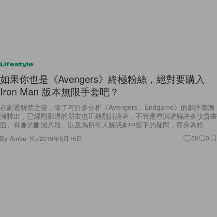
Lifestyle
如果你也是《Avengers》終極粉絲，絕對要購入
Iron Man 版本無限手套吧？
在劇透解禁之後，除了有許多分析《Avengers：Endgame》的影評都漸
漸釋出，已經觀影過的朋友也正熱烈討論著，不管是導演講解許多珍貴畫
面、有趣的刪減片段、以及為所有人解惑劇中留下的疑問，而身為粉
By
Amber Ku
/
2019年5月16日
58
0