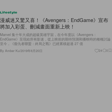
Lifestyle
漫威迷又驚又喜！《Avengers：EndGame》宣布
將加入彩蛋、刪減畫面重新上映！
Marvel 集十年大成的超級英雄宇宙，在今年度以《Avengers：
EndGame》呈現給所有影迷，從上映前的期待預測和播映時的種種討論
至今，《復仇者聯盟：終局之戰》已經累積超過 27 億
By
Amber Ku
/
2019年6月20日
24
0