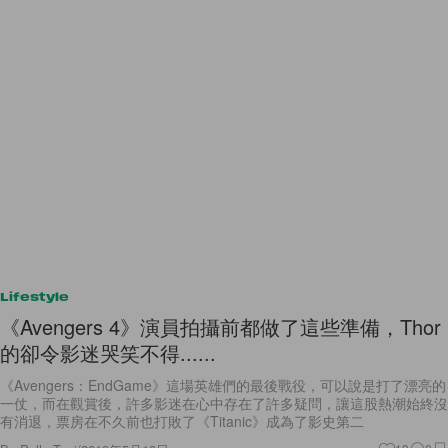
Lifestyle
《Avengers 4》演員拍攝前都做了這些準備，Thor
的卻令影迷哭笑不得......
《Avengers：EndGame》這場英雄們的最後戰役，可以說是打了漂亮的
一仗，而在觀賞後，許多影迷在心中存在了許多疑問，讓這股熱潮始終沒
有消退，票房在不久前也打敗了《Titanic》成為了影史第二