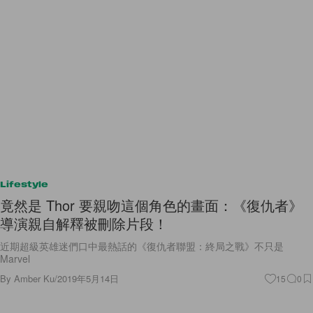
Lifestyle
竟然是 Thor 要親吻這個角色的畫面：《復仇者》
導演親自解釋被刪除片段！
近期超級英雄迷們口中最熱話的《復仇者聯盟：終局之戰》不只是
Marvel
By
Amber Ku
/
2019年5月14日
15
0