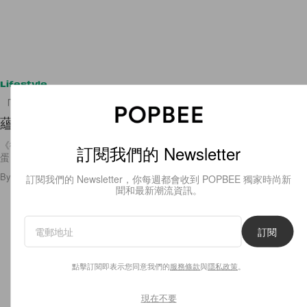
Lifestyle
「Love You 3000」真正含意耐人尋味！一句對白
蘊藏 Marvel 十年來的細膩編排
《復仇者聯盟：終局之戰》上映了一個星期，為了重溫電影中的細節及彩
訂閱我們的 Newsletter
蛋，不少影迷都已經入戲院看了不下一次！作為 Avengers
By
Rachel Sy
/
2019年5月2日
12.4K
0
訂閱我們的 Newsletter，你每週都會收到 POPBEE 獨家時尚新
聞和最新潮流資訊。
訂閱
點擊訂閱即表示您同意我們的
服務條款
與
隱私政策
。
現在不要