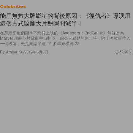
Celebrities
能用無數大牌影星的背後原因：《復仇者》導演用
這個方式讓龐大片酬瞬間減半！
在萬眾影迷們期待下終於上映的《Avengers：EndGame》無疑是為
Marvel 超級英雄電影宇宙劃下一個令人感動的休止符，除了將故事帶入
一個段落，更是集結了這 10 多年來橫跨 22
By
Amber Ku
/
2019年5月3日
6
0