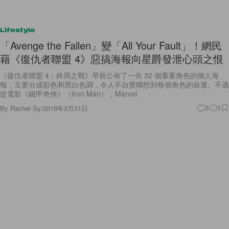
Lifestyle
「Avenge the Fallen」變「All Your Fault」！網民
藉《復仇者聯盟 4》惡搞海報向星爵發泄心頭之恨
《復仇者聯盟 4：終局之戰》早前公布了一共 32 個重要角色的個人海
報，主要分成彩色和黑白色調，令人不自覺聯想到每個角色的命運。不過
從電影《鐵甲奇俠》（Iron Man），Marvel
By
Rachel Sy
/
2019年3月31日
3
0