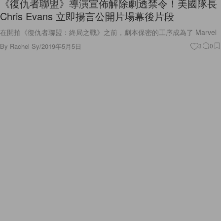
《復仇者聯盟》導演宣佈解除劇透禁令！美國隊長
Chris Evans 立即揚言公開片場幕後片段
在開拍《復仇者聯盟：終局之戰》之前，劇本保密的工序成為了 Marvel
By
Rachel Sy
/
2019年5月5日
3
0