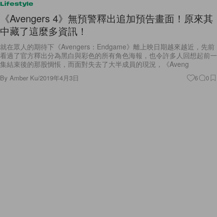
Lifestyle
《Avengers 4》無預警釋出追加預告畫面！原來其
中藏了這麼多資訊！
就在眾人的期待下《Avengers：Endgame》離上映日期越來越近，先前
看過了官方釋出分為黑白與彩色的所有角色海報，也令許多人回想起前一
集結束後的那股惆悵，而面對失去了大半成員的現況，《Aveng
By
Amber Ku
/
2019年4月3日
6
0