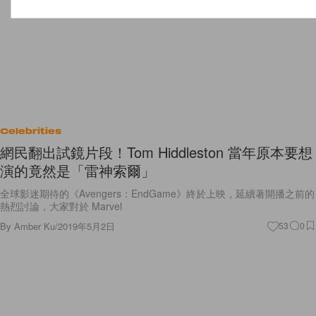
Celebrities
網民翻出試鏡片段！Tom Hiddleston 當年原本要想
演的竟然是「雷神索爾」
全球影迷期待的《Avengers：EndGame》終於上映，延續著開播之前的
熱烈討論，大家對於 Marvel
By
Amber Ku
/
2019年5月2日
53
0