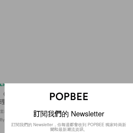
Lifestyle
《隔離島》作者親筆撰寫：Taron Egerton 主演心
理驚悚影集《黑鳥》預告登場！
訂閱我們的 Newsletter
套出殺人犯自白就能出獄，若你是主角會怎麼做？
By
Amber Ku
/
2022年6月13日
114
0
訂閱我們的 Newsletter，你每週都會收到 POPBEE 獨家時尚新
聞和最新潮流資訊。