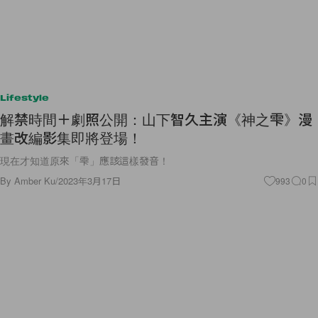
Lifestyle
解禁時間＋劇照公開：山下智久主演《神之雫》漫
畫改編影集即將登場！
現在才知道原來「雫」應該這樣發音！
By
Amber Ku
/
2023年3月17日
993
0