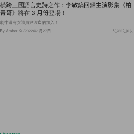
橫跨三國語言史詩之作：李敏鎬回歸主演影集《柏
青哥》將在 3 月份登場！
劇中還有女演員尹汝貞的加入！
By
Amber Ku
/
2022年1月27日
22
0