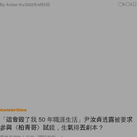
By
Amber Ku
/
2022年4月5日
6
0
Celebrities
「這會毀了我 50 年職涯生活」尹汝貞透露被要求
參與《柏青哥》試鏡，生氣得丟劇本？