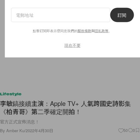
訂閱
點擊訂閱即表示您同意我們的
服務條款
與
隱私政策
。
現在不要
Lifestyle
李敏鎬接續主演：Apple TV+ 人氣跨國史詩影集
《柏青哥》第二季確定開拍！
官方正式宣佈消息！
By
Amber Ku
/
2022年4月30日
50
0