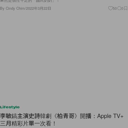
果然是個性十足的「國民奶奶」！
By
Cindy Chim
/
2022年3月22日
50
0
Lifestyle
李敏鎬主演史詩韓劇《柏青哥》開播：Apple TV+
三月精彩片單一次看！