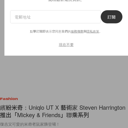
訂閱
點擊訂閱即表示您同意我們的
服務條款
與
隱私政策
。
現在不要
Fashion
繽紛米奇：Uniqlo UT X 藝術家 Steven Harrington
推出「Mickey & Friends」聯乘系列
復古又可愛的米奇老鼠家族登場！