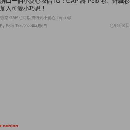
胸口一個小愛心攻佔 IG：GAP 將 Polo 衫、針織衫
加入可愛小巧思！
香港 GAP 也可以買得到小愛心 Logo 😍
By
Polly Tsai
/
2022年4月6日
19
0
Fashion