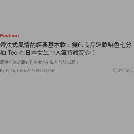
Fashion
帶法式風情的經典基本款：無印良品這款啡色七分
袖 Tee 在日本女生中人氣持續高企！
簡單的款式藏有許多令人心動的設計細節！
By
Cindy Chim
/
2021年10月18日
37
0