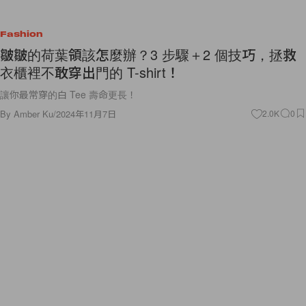
Fashion
皺皺的荷葉領該怎麼辦？3 步驟＋2 個技巧，拯救
衣櫃裡不敢穿出門的 T-shirt！
讓你最常穿的白 Tee 壽命更長！
By
Amber Ku
/
2024年11月7日
2.0K
0