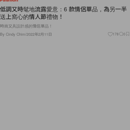
Fashion
低調又時髦地流露愛意：6 款情侶單品，為另一半
送上窩心的情人節禮物！
時尚又具設計感的情侶單品！
By
Cindy Chim
/
2022年2月11日
178
0