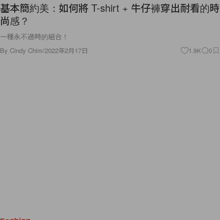
基本簡約美：如何將 T-shirt + 牛仔褲穿出耐看的時
尚感？
一種永不過時的組合！
By
Cindy Chim
/
2022年2月17日
1.9K
0