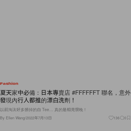
Fashion
夏天家中必備：日本專賣店 #FFFFFFT 聯名，意外
發現內行人都推的漂白洗劑！
以前淘汰好多髒掉的白 Tee… 真的是相見恨晚！
By
Ellen Wang
/
2022年7月13日
136
0