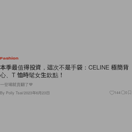
Fashion
本季最值得投資，這次不是手袋：CELINE 極簡背
心、T 恤時髦女生欽點！
一登場就賣翻了💙
By
Polly Tsai
/
2023年6月23日
144
0