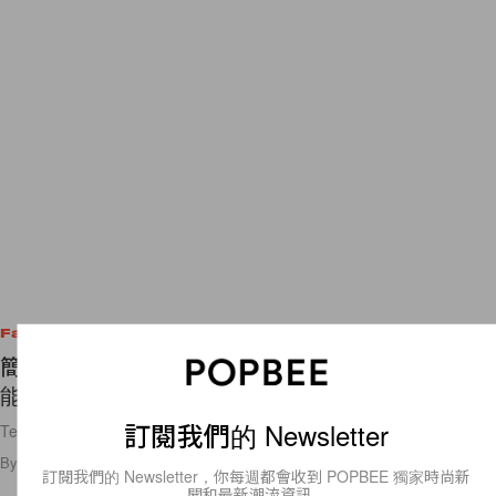
Fashion
簡單俐落才美：Levi's Logo Tee，除了經典款外還
能自由剪裁！
訂閱我們的 Newsletter
Tee 搭上牛仔褲，美就是這樣不囉唆！😌
By
Polly Tsai
/
2022年7月1日
22
0
訂閱我們的 Newsletter，你每週都會收到 POPBEE 獨家時尚新
聞和最新潮流資訊。