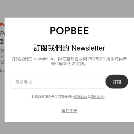
Fashion
Popbee 編輯部推介：今年第一個情人節，我們收
到什麼禮物？
訂閱我們的 Newsletter
究竟編輯們今年收到了什麼禮物？或是不用靠情人，我們自己買了什麼情
人節或新年禮物送給最值得好好寵愛的自己呢？等到下個月的情人節你們
訂閱我們的 Newsletter，你每週都會收到 POPBEE 獨家時尚新
也可以參考看看！
聞和最新潮流資訊。
By
Polly Tsai
/
2024年2月21日
3.5K
0
訂閱
點擊訂閱即表示您同意我們的
服務條款
與
隱私政策
。
現在不要