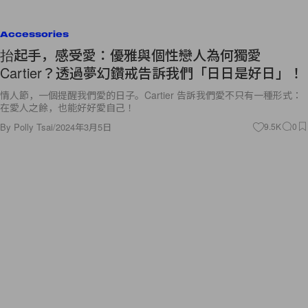
Accessories
抬起手，感受愛：優雅與個性戀人為何獨愛
Cartier？透過夢幻鑽戒告訴我們「日日是好日」！
情人節，一個提醒我們愛的日子。Cartier 告訴我們愛不只有一種形式：
在愛人之餘，也能好好愛自己！
By
Polly Tsai
/
2024年3月5日
9.5K
0