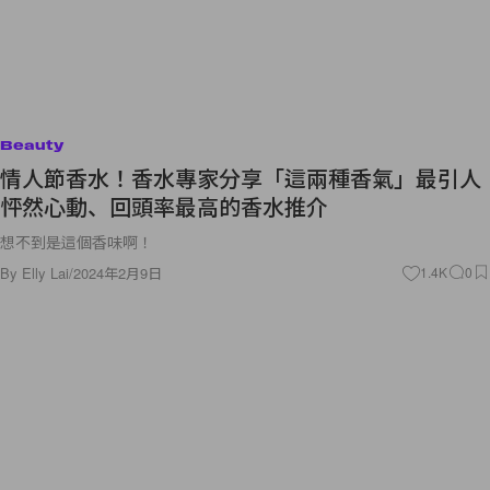
Beauty
情人節香水！香水專家分享「這兩種香氣」最引人
怦然心動、回頭率最高的香水推介
想不到是這個香味啊！
By
Elly Lai
/
2024年2月9日
1.4K
0